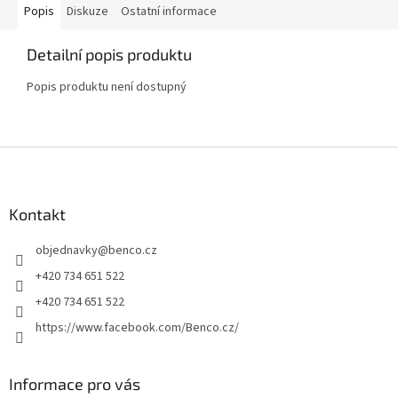
Popis
Diskuze
Ostatní informace
Detailní popis produktu
Popis produktu není dostupný
Z
á
p
a
Kontakt
t
objednavky
@
benco.cz
í
+420 734 651 522
+420 734 651 522
https://www.facebook.com/Benco.cz/
Informace pro vás