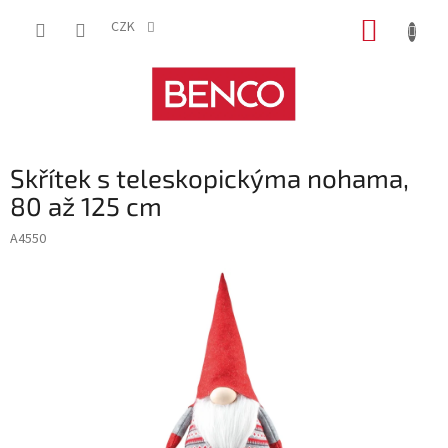
Přejít
NÁKUP
na
CZK
obsah
KOŠÍK
Skřítek s teleskopickýma nohama,
80 až 125 cm
A4550