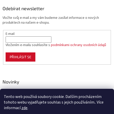
Odebírat newsletter
Vložte svůj e-mail a my vám budeme zasílat informace o nových
produktech na našem e-shopu.
E-mail
Vložením e-mailu souhlasíte s
podmínkami ochrany osobních údajů
PŘIHLÁSIT SE
Novinky
Celoplastové pletivo Polynet – univerzální pomocník pro
zahradu, chov i domácnost
Tento web používá soubory cookie. Dalším procházením
tohoto webu vyjadřujete souhlas s jejich používáním.. Více
informací
zde
.