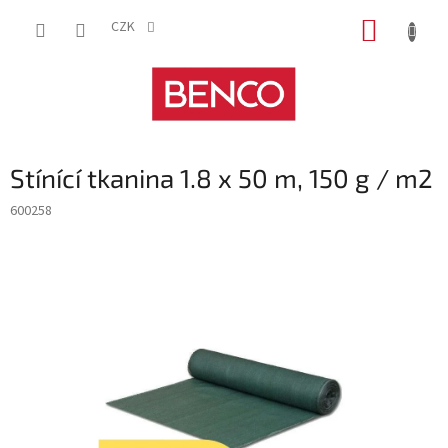
Přejít
NÁKUP
na
CZK
obsah
KOŠÍK
Stínící tkanina 1.8 x 50 m, 150 g / m2
600258