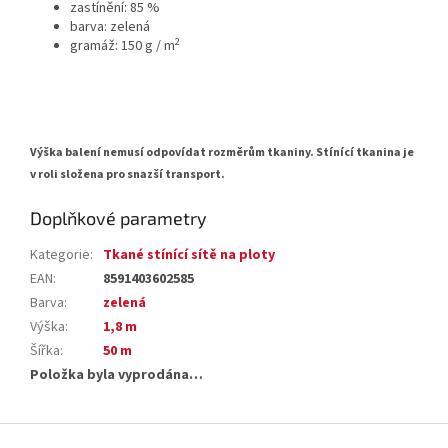
zastínění: 85 %
barva: zelená
2
gramáž: 150 g / m
Výška balení nemusí odpovídat rozměrům tkaniny. Stínící tkanina je
v roli složena pro snazší transport.
Doplňkové parametry
Kategorie
:
Tkané stínící sítě na ploty
EAN
:
8591403602585
Barva
:
zelená
Výška
:
1,8 m
Šířka
:
50 m
Položka byla vyprodána…
Z