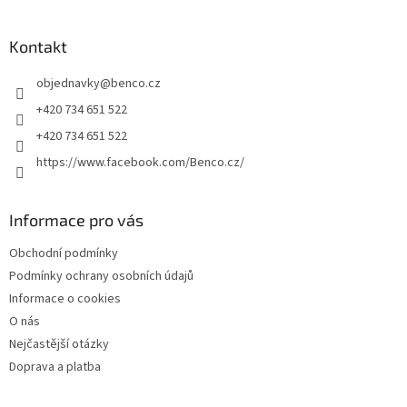
á
p
a
Kontakt
t
objednavky
@
benco.cz
í
+420 734 651 522
+420 734 651 522
https://www.facebook.com/Benco.cz/
Informace pro vás
Obchodní podmínky
Podmínky ochrany osobních údajů
Informace o cookies
O nás
Nejčastější otázky
Doprava a platba