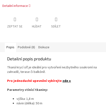
Detailní informace
ZEPTAT SE
HLÍDAT
SDÍLET
Popis
Podobné (8)
Diskuze
Detailní popis produktu
Tkaná krycí síť je ideální pro vytvoření nezbytného soukromí na
zahradě, terase či balkóně.
Pro jednoduché upevnění vybírejte
zde ⇒
Parametry stínící tkaniny:
výška: 1,8 m
návin (délka): 50 m