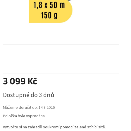
3 099 Kč
Měrná
Dostupné do 3 dnů
cena:
Můžeme doručit do:
14.8.2026
Položka byla vyprodána…
Vytvořte si na zahradě soukromí pomocí zelené stínící sítě.