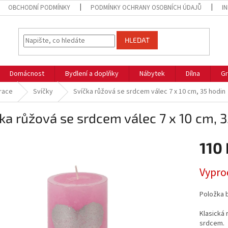
OBCHODNÍ PODMÍNKY
PODMÍNKY OCHRANY OSOBNÍCH ÚDAJŮ
I
HLEDAT
Domácnost
Bydlení a doplňky
Nábytek
Dílna
Gr
race
Svíčky
Svíčka růžová se srdcem válec 7 x 10 cm, 35 hodin
ka růžová se srdcem válec 7 x 10 cm, 
110 
Měrná
Vypro
cena:
Položka 
Klasická 
srdcem.