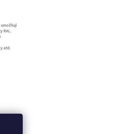
y umožňují
ty RAL.
é
ky atd.