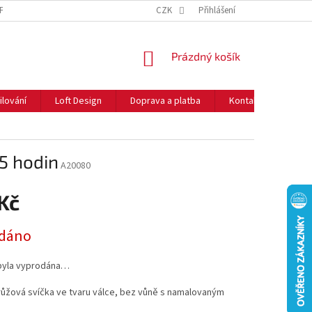
NFORMACE O COOKIES
O NÁS
CZK
NEJČASTĚJŠÍ OTÁZKY
Přihlášení
DOPRAVA 
NÁKUPNÍ
Prázdný košík
KOŠÍK
ilování
Loft Design
Doprava a platba
Kontakty
Rady
35 hodin
A20080
Kč
dáno
byla vyprodána…
růžová svíčka ve tvaru válce, bez vůně s namalovaným