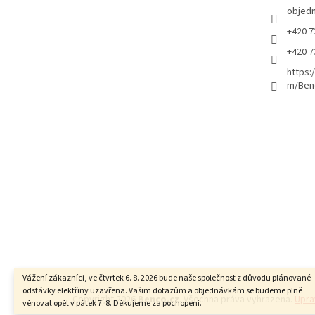
objed
+420 7
+420 7
https:
m/Ben
Vážení zákazníci, ve čtvrtek 6. 8. 2026 bude naše společnost z důvodu plánované
odstávky elektřiny uzavřena. Vašim dotazům a objednávkám se budeme plně
Copyright 2026
Benco.cz
. Všechna práva vyhrazena.
Upra
věnovat opět v pátek 7. 8. Děkujeme za pochopení.