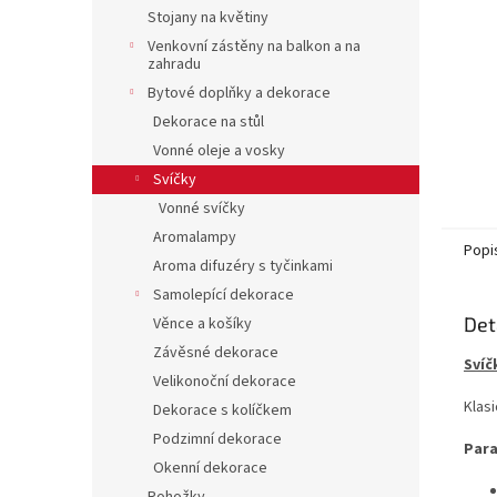
n
Stojany na květiny
e
Venkovní zástěny na balkon a na
l
zahradu
Bytové doplňky a dekorace
Dekorace na stůl
Vonné oleje a vosky
Svíčky
Vonné svíčky
Aromalampy
Popi
Aroma difuzéry s tyčinkami
Samolepící dekorace
Det
Věnce a košíky
Závěsné dekorace
Svíč
Velikonoční dekorace
Klas
Dekorace s kolíčkem
Podzimní dekorace
Para
Okenní dekorace