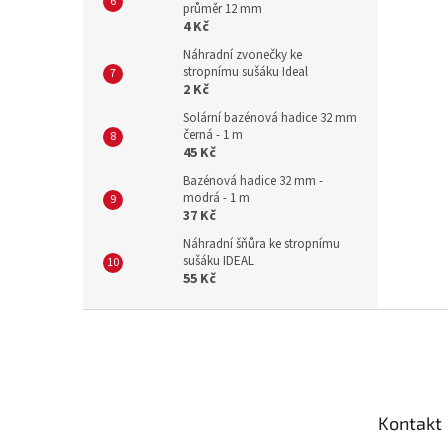
průměr 12 mm
4 Kč
Náhradní zvonečky ke
stropnímu sušáku Ideal
2 Kč
Solární bazénová hadice 32 mm
černá - 1 m
45 Kč
Bazénová hadice 32 mm -
modrá - 1 m
37 Kč
Náhradní šňůra ke stropnímu
sušáku IDEAL
55 Kč
Z
á
p
a
t
Kontakt
í