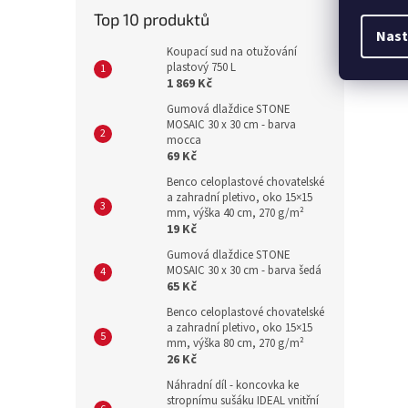
Top 10 produktů
Nast
Koupací sud na otužování
plastový 750 L
1 869 Kč
Gumová dlaždice STONE
MOSAIC 30 x 30 cm - barva
mocca
69 Kč
Benco celoplastové chovatelské
a zahradní pletivo, oko 15×15
mm, výška 40 cm, 270 g/m²
19 Kč
Gumová dlaždice STONE
MOSAIC 30 x 30 cm - barva šedá
65 Kč
Benco celoplastové chovatelské
a zahradní pletivo, oko 15×15
mm, výška 80 cm, 270 g/m²
26 Kč
Náhradní díl - koncovka ke
stropnímu sušáku IDEAL vnitřní