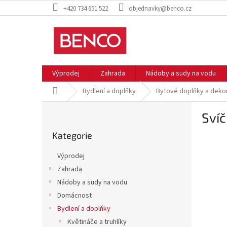
Přejít
+420 734 651 522
objednavky@benco.cz
na
obsah
Výprodej
Zahrada
Nádoby a sudy na vodu
Domů
Bydlení a doplňky
Bytové doplňky a deko
P
Svíč
o
Přeskočit
s
Kategorie
kategorie
t
r
Výprodej
a
Zahrada
n
Nádoby a sudy na vodu
n
í
Domácnost
p
Bydlení a doplňky
a
Květináče a truhlíky