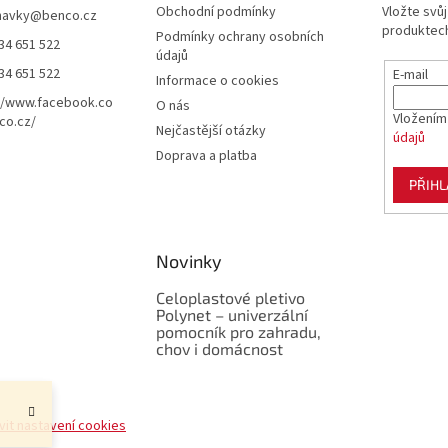
Obchodní podmínky
Vložte svů
navky
@
benco.cz
produktech
Podmínky ochrany osobních
34 651 522
údajů
34 651 522
E-mail
Informace o cookies
//www.facebook.co
O nás
Vložením
co.cz/
Nejčastější otázky
údajů
Doprava a platba
PŘIHL
Novinky
Celoplastové pletivo
Polynet – univerzální
pomocník pro zahradu,
chov i domácnost
vit nastavení cookies