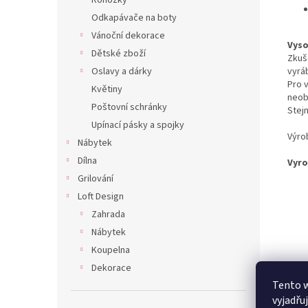
Rohožky
Odkapávače na boty
Vánoční dekorace
Vyso
Dětské zboží
Zkuš
vyráb
Oslavy a dárky
Pro 
Květiny
neobs
Poštovní schránky
Stejn
Upínací pásky a spojky
Výro
Nábytek
Dílna
Vyro
Grilování
Loft Design
Zahrada
Nábytek
Koupelna
Dekorace
Tento 
vyjadřu