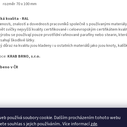
rozměr 70 x 100 mm
ká kvalita - RAL
enosti, znalostí a dovednosti pracovníků společně s používanými materiál
ět svíčky nejvyšší kvality certifikované i celoevropským certifikátem kvali
výrobu se používají pouze prvotřídní rafinované parafíny nebo stearin, kter
ahují škodlivé látky.
ý důraz na kvalitu jsou kladeny i u ostatních materiálů jako jsou knoty, kalíš
bce:
KRAB BRNO, s.r.o.
beno v ČR
web používá soubory cookie. Dalším procházením tohoto webu
jete souhlas s jejich používáním.. Více informací
zde
.