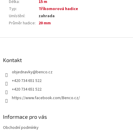
Délka
:
15 m
Typ
:
Tříkomorová hadice
Umístění
:
zahrada
Průměr hadice
:
20 mm
Z
á
p
a
Kontakt
t
objednavky
@
benco.cz
í
+420 734 651 522
+420 734 651 522
https://www.facebook.com/Benco.cz/
Informace pro vás
Obchodní podmínky