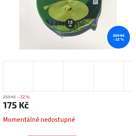
259 Kč
–32 %
259 Kč
–32 %
175 Kč
Měrná
Momentálně nedostupné
cena: