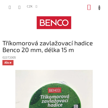
Přejít
NÁKUP
na
CZK
obsah
KOŠÍK
Tříkomorová zavlažovací hadice
Benco 20 mm, délka 15 m
02372005
Akce