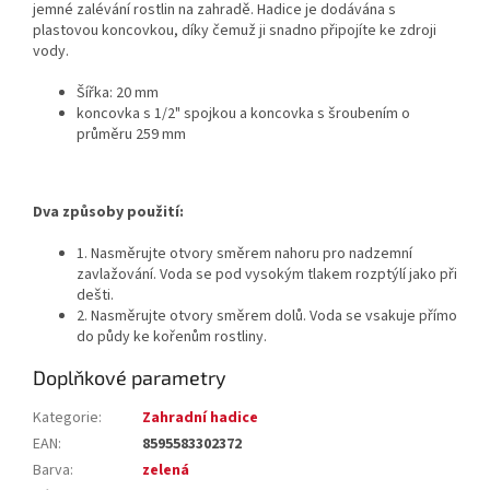
jemné zalévání rostlin na zahradě. Hadice je dodávána s
plastovou koncovkou, díky čemuž ji snadno připojíte ke zdroji
vody.
Šířka: 20 mm
koncovka s 1/2" spojkou a koncovka s šroubením o
průměru 259 mm
Dva způsoby použití:
1. Nasměrujte otvory směrem nahoru pro nadzemní
zavlažování. Voda se pod vysokým tlakem rozptýlí jako při
dešti.
2. Nasměrujte otvory směrem dolů. Voda se vsakuje přímo
do půdy ke kořenům rostliny.
Doplňkové parametry
Kategorie
:
Zahradní hadice
EAN
:
8595583302372
Barva
:
zelená