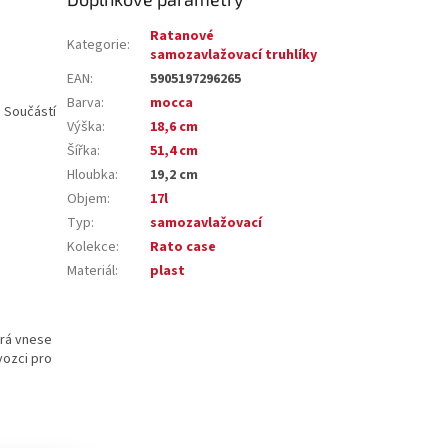
Ratanové
Kategorie
:
samozavlažovací truhlíky
EAN
:
5905197296265
Barva
:
mocca
. Součástí
Výška
:
18,6 cm
Šířka
:
51,4 cm
Hloubka
:
19,2 cm
Objem
:
17l
Typ
:
samozavlažovací
Kolekce
:
Rato case
Materiál
:
plast
erá vnese
vozci pro