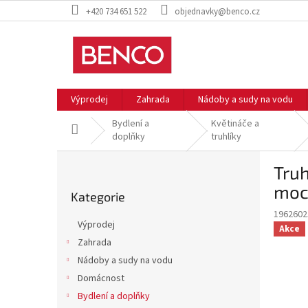
Přejít
+420 734 651 522
objednavky@benco.cz
na
obsah
Výprodej
Zahrada
Nádoby a sudy na vodu
Bydlení a
Květináče a
Domů
doplňky
truhlíky
P
Truh
o
Přeskočit
s
moc
Kategorie
kategorie
t
196260
r
Výprodej
Akce
a
Zahrada
n
Nádoby a sudy na vodu
n
í
Domácnost
p
Bydlení a doplňky