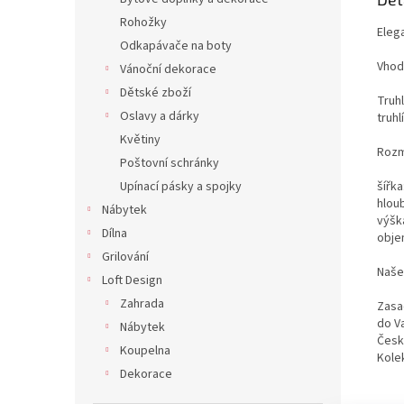
Rohožky
Elega
Odkapávače na boty
Vhodn
Vánoční dekorace
Dětské zboží
Truhl
Oslavy a dárky
truhl
Květiny
Rozm
Poštovní schránky
Upínací pásky a spojky
šířka
hlou
Nábytek
výšk
Dílna
objem
Grilování
Naše
Loft Design
Zahrada
Zasa
do V
Nábytek
Česk
Koupelna
Kole
Dekorace