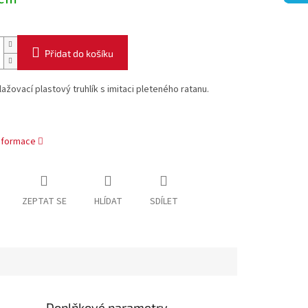
Přidat do košíku
žovací plastový truhlík s imitaci pleteného ratanu.
informace
ZEPTAT SE
HLÍDAT
SDÍLET
Doplňkové parametry