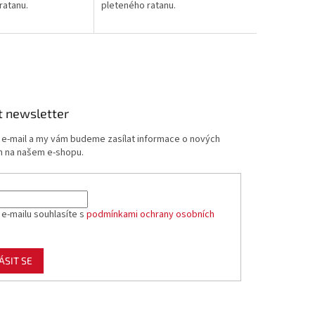
ratanu.
pleteného ratanu.
t newsletter
j e-mail a my vám budeme zasílat informace o nových
 na našem e-shopu.
 e-mailu souhlasíte s
podmínkami ochrany osobních
ÁSIT SE