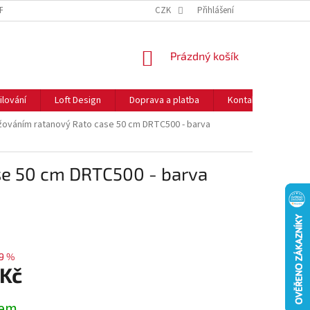
NFORMACE O COOKIES
O NÁS
CZK
NEJČASTĚJŠÍ OTÁZKY
Přihlášení
DOPRAVA 
NÁKUPNÍ
Prázdný košík
KOŠÍK
ilování
Loft Design
Doprava a platba
Kontakty
Rady
ažováním ratanový Rato case 50 cm DRTC500 - barva
ase 50 cm DRTC500 - barva
9 %
 Kč
dem