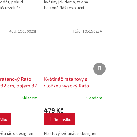
vidět, pokud
květiny jak doma, tak na
áš revoluční
balkóně.Náš revoluční
 HYDROBOX pro
polštářek HYDROBOX pro
í, který dá Vašim
zavlažování Vám zaručí
ptimální...
optimální vlahu pro Vaše...
Kód:
19650023H
Kód:
19515023A
Další
Další
produkt
produkt
 ratanový Rato
Květináč ratanový s
x32 cm, objem 32
vložkou vysoký Rato
a hnědá
square - 26,5x26,5 cm
Skladem
Skladem
objem 26,6 L - barva
antracit
479 Kč
šíku
Do košíku
větináč s designem
Plastový květináč s designem