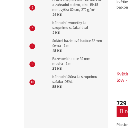
Benco celoplastové chovatelské
květin
a zahradní pletivo, oko 15×15
balkón
mm, výška 80 cm, 270 g/m²
polšt
26 Kč
zavlaž
Náhradní zvonečky ke
optimál
stropnímu sušáku Ideal
2 Kč
Solární bazénová hadice 32 mm
černá - 1 m
45 Kč
Bazénová hadice 32 mm -
modrá - 1 m
37 Kč
Květi
Náhradní šňůra ke stropnímu
low 
sušáku IDEAL
64 L 
55 Kč
729
D
Plasto