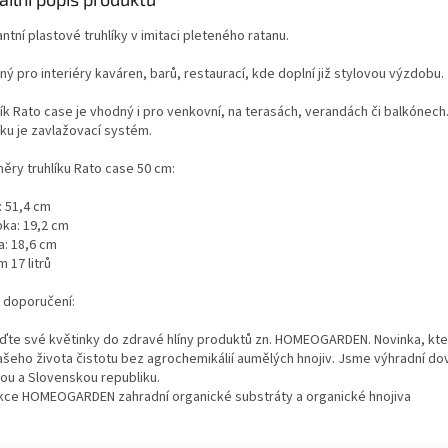
ntní plastové truhlíky v imitaci pleteného ratanu.
ý pro interiéry kaváren, barů, restaurací, kde doplní již stylovou výzdobu.
ík Rato case je vhodný i pro venkovní, na terasách, verandách či balkónech
íku je zavlažovací systém.
ěry truhlíku Rato case 50 cm:
: 51,4 cm
bka: 19,2 cm
a: 18,6 cm
 17 litrů
 doporučení:
ďte své květinky do zdravé hlíny produktů zn. HOMEOGARDEN. Novinka, kt
ašeho života čistotu bez agrochemikálií aumělých hnojiv. Jsme výhradní do
ou a Slovenskou republiku.
kce HOMEOGARDEN zahradní organické substráty a organické hnojiva