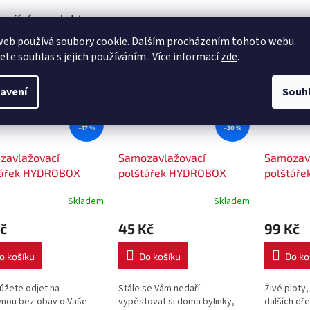
sející produkty
web používá soubory cookie. Dalším procházením tohoto webu
Kód:
HYDRO30
Kód:
HYDRO12
Akce
Akce
jete souhlas s jejich používáním.. Více informací
zde
.
odej
Výprodej
Výprodej
avení
Souh
79 Kč
65 Kč
–17 %
–30 %
zavlažovací
Samozavlažovací
Samozav
tářek HYDROBOX
polštářek HYDROBOX
polštář
0 cm
průměr 12 cm
20x20 c
Skladem
Skladem
č
45 Kč
99 Kč
o košíku
Do košíku
Do ko
ůžete odjet na
Stále se Vám nedaří
Živé ploty,
nou bez obav o Vaše
vypěstovat si doma bylinky,
dalších dř