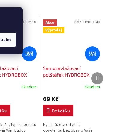
Kód:
HYDRO20MAXI
Kód:
HYDRO40
Akce
Výprodej
lasím
125 Kč
85 Kč
–20 %
–18 %
lažovací
Samozavlažovací
ek HYDROBOX
polštářek HYDROBOX
Další
Další
produkt
produkt
m MAXI
40x10 cm
Skladem
Skladem
69 Kč
šíku
Do košíku
 keře, túje a spoustu
Nyní můžete odjet na
evin Vám budou
dovolenou bez obav o Vaše