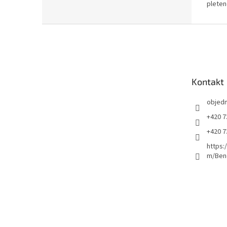
pleten
Z
á
p
a
t
Kontakt
í
objed
+420 7
+420 7
https:
m/Ben