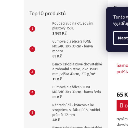
Souvi
Top 10 produktů
Tento 
Akce
vyjadřu
Koupací sud na otužování
plastový 750 L
Výpr
1 869 Kč
Nast
Gumová dlaždice STONE
MOSAIC 30 x 30 cm - barva
mocca
69 Kč
Benco celoplastové chovatelské
Samo
a zahradní pletivo, oko 15×15
polš
mm, výška 40 cm, 270 g/m²
30x1
19 Kč
Gumová dlaždice STONE
MOSAIC 30 x 30 cm - barva šedá
65 K
65 Kč
Náhradní díl - koncovka ke
D
stropnímu sušáku IDEAL vnitřní
průměr 12 mm
Nyní m
4 Kč
dovole