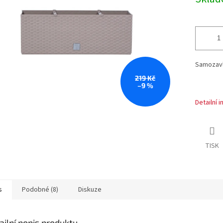
cena:
Samozavla
219 Kč
–9 %
Detailní 
TISK
s
Podobné (8)
Diskuze
ailní popis produktu