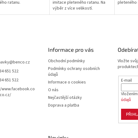
ého ratanu.
imitace pleteného ratanu. Na
pleteného 
výběr z více velikostí.
Informace pro vás
Odebíra
Obchodní podmínky
Vložte svů
navky
@
benco.cz
produktech
Podmínky ochrany osobních
34 651 522
údajů
34 651 522
E-mail
Informace o cookies
//www.facebook.co
O nás
Vložením
co.cz/
Nejčastější otázky
údajů
Doprava a platba
PŘIHL
Novinky