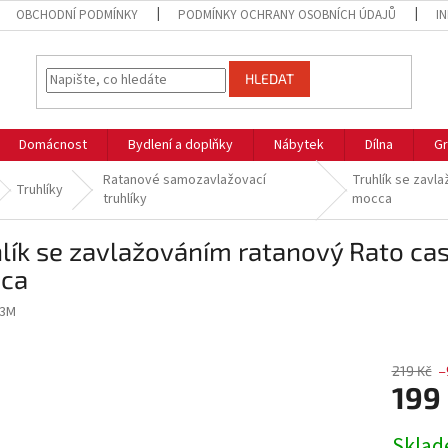
OBCHODNÍ PODMÍNKY
PODMÍNKY OCHRANY OSOBNÍCH ÚDAJŮ
I
HLEDAT
Domácnost
Bydlení a doplňky
Nábytek
Dílna
Gr
Ratanové samozavlažovací
Truhlík se zavl
Truhlíky
truhlíky
mocca
lík se zavlažováním ratanový Rato c
ca
23M
219 Kč
–
199
Měrná
Skla