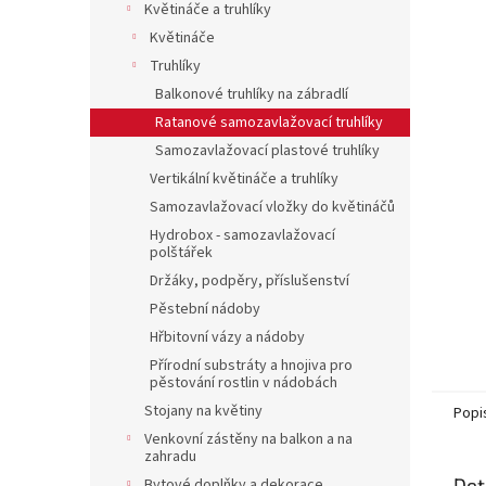
a
Květináče a truhlíky
n
Květináče
e
Truhlíky
l
Balkonové truhlíky na zábradlí
Ratanové samozavlažovací truhlíky
Samozavlažovací plastové truhlíky
Vertikální květináče a truhlíky
Samozavlažovací vložky do květináčů
Hydrobox - samozavlažovací
polštářek
Držáky, podpěry, příslušenství
Pěstební nádoby
Hřbitovní vázy a nádoby
Přírodní substráty a hnojiva pro
pěstování rostlin v nádobách
Stojany na květiny
Popi
Venkovní zástěny na balkon a na
zahradu
Det
Bytové doplňky a dekorace