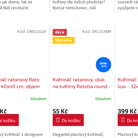
y jak doma, tak na
květiny dle Vašich představ?
sousedi zá
ě.Náš revoluční
Nyní je tomu konec, náš
využijete n
ářek HYDROBOX pro
revoluční polštářek HYDROBOX
polštářek
ování Vám zaručí
pro závlahu Vašich
zavlažován
ní vlahu pro Vaše...
bylinek,květin a jiných...
rostlinám o
Kód:
19651023A
Kód:
DRLO190M
Akce
Výprodej
59 Kč
–6 %
náč ratanový Rato
Květináč ratanový, obal
Květináč
- 40x40 cm, objem
na květiny Ratolla round -
low - 32
- barva antracitová
barva mocca - průměr
L. - barv
Skladem
Skladem
květináče 19 cm
 Kč
55 Kč
399 Kč
o košíku
Do košíku
Do ko
vý květináč s designem
Elegantní plastový květináč,
Plastový k