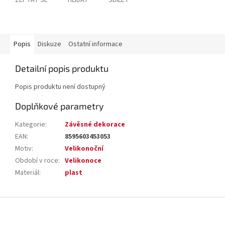
ZEPTAT SE
HLÍDAT
SDÍLET
Popis
Diskuze
Ostatní informace
Detailní popis produktu
Popis produktu není dostupný
Doplňkové parametry
Kategorie
:
Závěsné dekorace
EAN
:
8595603453053
Motiv
:
Velikonoční
Období v roce
:
Velikonoce
Materiál
:
plast
Z
á
p