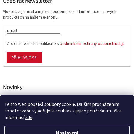
Odebírat newsletter
Vložte svůj e-mail a my vám budeme zasílat informace o nových
produktech na našem e-shopu.
E-mail
Vložením e-mailu souhlasíte s
podmínkami ochrany osobních údajů
PŘIHLÁSIT SE
Novinky
Celoplastové pletivo Polynet – univerzální pomocník pro
zahradu, chov i domácnost
Tento web používá soubory cookie. Dalším procházením
tohoto webu vyjadřujete souhlas s jejich používáním.. Více
informací
zde
.
Vytvořil Shoptet
Nastavení