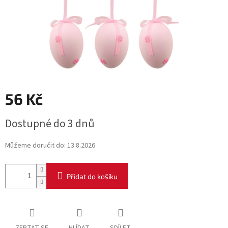
56 Kč
Měrná
Dostupné do 3 dnů
cena:
Můžeme doručit do:
13.8.2026
Přidat do košíku