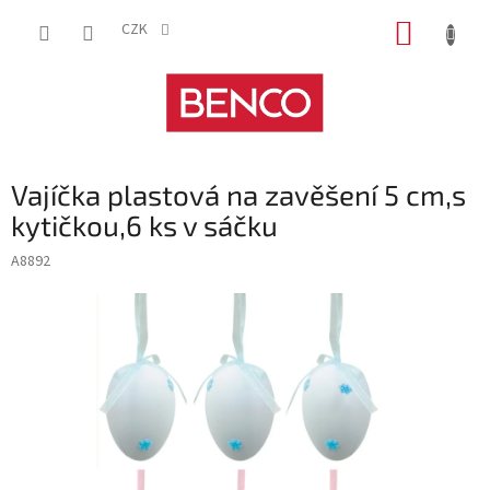
Přejít
NÁKUP
na
CZK
obsah
KOŠÍK
Vajíčka plastová na zavěšení 5 cm,s
kytičkou,6 ks v sáčku
A8892