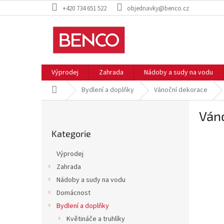
Přejít
+420 734 651 522
objednavky@benco.cz
na
obsah
Výprodej
Zahrada
Nádoby a sudy na vodu
Domů
Bydlení a doplňky
Vánoční dekorace
P
Váno
o
Přeskočit
s
Kategorie
kategorie
t
r
Výprodej
a
Zahrada
n
Nádoby a sudy na vodu
n
í
Domácnost
p
Bydlení a doplňky
a
Květináče a truhlíky