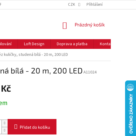
NFORMACE O COOKIES
O NÁS
CZK
NEJČASTĚJŠÍ OTÁZKY
Přihlášení
DOPRAVA 
NÁKUPNÍ
Prázdný košík
KOŠÍK
ilování
Loft Design
Doprava a platba
Kontakty
Rady
z kuličky, studená bílá - 20 m, 200 LED
ená bílá - 20 m, 200 LED
A11024
 Kč
dem
Přidat do košíku