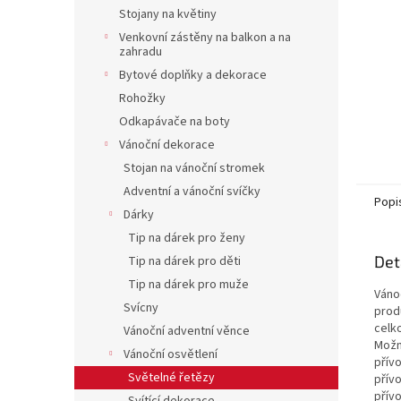
n
Stojany na květiny
e
Venkovní zástěny na balkon a na
l
zahradu
Bytové doplňky a dekorace
Rohožky
Odkapávače na boty
Vánoční dekorace
Stojan na vánoční stromek
Adventní a vánoční svíčky
Popi
Dárky
Tip na dárek pro ženy
Det
Tip na dárek pro děti
Tip na dárek pro muže
Vánoč
Svícny
produ
celko
Vánoční adventní věnce
Možno
Vánoční osvětlení
přív
Světelné řetězy
přív
přív