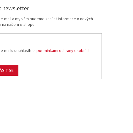
t newsletter
j e-mail a my vám budeme zasílat informace o nových
 na našem e-shopu.
 e-mailu souhlasíte s
podmínkami ochrany osobních
ÁSIT SE