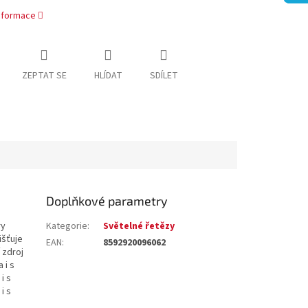
informace
ZEPTAT SE
HLÍDAT
SDÍLET
Doplňkové parametry
ry
Kategorie
:
Světelné řetězy
išťuje
EAN
:
8592920096062
í zdroj
 i s
i s
i s