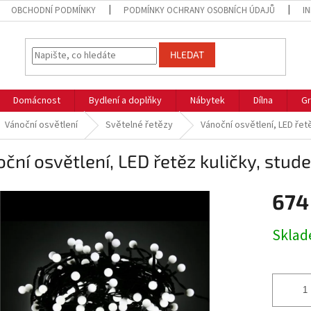
OBCHODNÍ PODMÍNKY
PODMÍNKY OCHRANY OSOBNÍCH ÚDAJŮ
I
HLEDAT
Domácnost
Bydlení a doplňky
Nábytek
Dílna
Gr
Vánoční osvětlení
Světelné řetězy
Vánoční osvětlení, LED řetě
ční osvětlení, LED řetěz kuličky, stud
674
Měrná
Skla
cena: