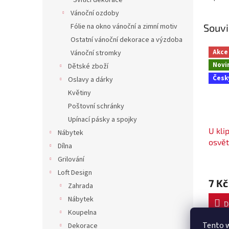
Svítící dekorace
Vánoční ozdoby
Souvi
Fólie na okno vánoční a zimní motiv
Ostatní vánoční dekorace a výzdoba
Akce
Vánoční stromky
Novi
Dětské zboží
Česk
Oslavy a dárky
Květiny
Poštovní schránky
Upínací pásky a spojky
U kli
Nábytek
osvět
Dílna
Grilování
Loft Design
7 Kč
Zahrada
Nábytek
D
Koupelna
Tento 
Dekorace
Univer