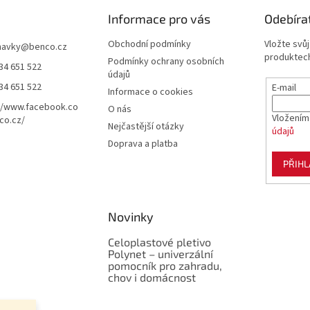
Informace pro vás
Odebíra
Obchodní podmínky
Vložte svů
navky
@
benco.cz
produktech
Podmínky ochrany osobních
34 651 522
údajů
34 651 522
E-mail
Informace o cookies
//www.facebook.co
O nás
Vložením
co.cz/
Nejčastější otázky
údajů
Doprava a platba
PŘIHL
Novinky
Celoplastové pletivo
Polynet – univerzální
pomocník pro zahradu,
chov i domácnost