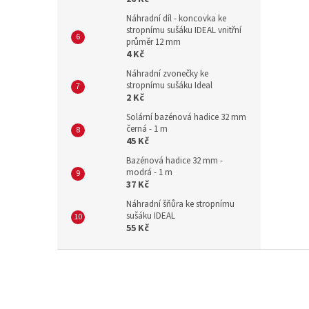
Náhradní díl - koncovka ke
stropnímu sušáku IDEAL vnitřní
průměr 12 mm
4 Kč
Náhradní zvonečky ke
stropnímu sušáku Ideal
2 Kč
Solární bazénová hadice 32 mm
černá - 1 m
45 Kč
Bazénová hadice 32 mm -
modrá - 1 m
37 Kč
Náhradní šňůra ke stropnímu
sušáku IDEAL
55 Kč
Z
á
p
a