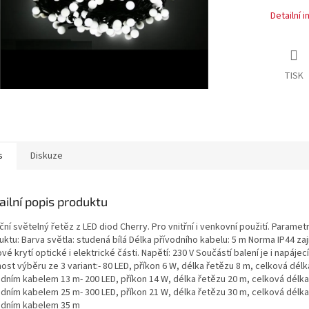
Detailní 
TISK
s
Diskuze
ailní popis produktu
ní světelný řetěz z LED diod Cherry. Pro vnitřní i venkovní použití. Paramet
ktu: Barva světla: studená bílá Délka přívodního kabelu: 5 m Norma IP44 zaj
vé krytí optické i elektrické části. Napětí: 230 V Součástí balení je i napájec
st výběru ze 3 variant:- 80 LED, příkon 6 W, délka řetězu 8 m, celková délka
odním kabelem 13 m- 200 LED, příkon 14 W, délka řetězu 20 m, celková délka 
odním kabelem 25 m- 300 LED, příkon 21 W, délka řetězu 30 m, celková délka 
odním kabelem 35 m