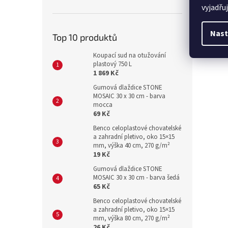
vyjadřu
parape
k uchy
osvětl
Nast
Top 10 produktů
nastav
materi
Koupací sud na otužování
plastový 750 L
1 869 Kč
Gumová dlaždice STONE
MOSAIC 30 x 30 cm - barva
mocca
69 Kč
Benco celoplastové chovatelské
a zahradní pletivo, oko 15×15
mm, výška 40 cm, 270 g/m²
19 Kč
Gumová dlaždice STONE
MOSAIC 30 x 30 cm - barva šedá
65 Kč
Benco celoplastové chovatelské
a zahradní pletivo, oko 15×15
mm, výška 80 cm, 270 g/m²
26 Kč