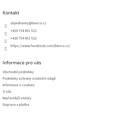
á
p
a
Kontakt
t
objednavky
@
benco.cz
í
+420 734 651 522
+420 734 651 522
https://www.facebook.com/Benco.cz/
Informace pro vás
Obchodní podmínky
Podmínky ochrany osobních údajů
Informace o cookies
O nás
Nejčastější otázky
Doprava a platba