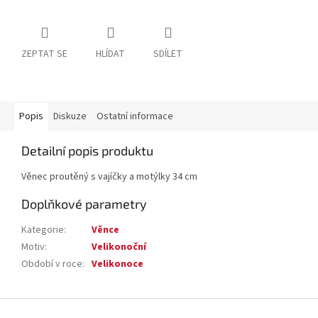
ZEPTAT SE
HLÍDAT
SDÍLET
Popis
Diskuze
Ostatní informace
Detailní popis produktu
Věnec proutěný s vajíčky a motýlky 34 cm
Doplňkové parametry
Kategorie
:
Věnce
Motiv
:
Velikonoční
Období v roce
:
Velikonoce
Z