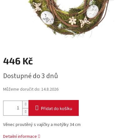
446 Kč
Měrná
Dostupné do 3 dnů
cena:
Můžeme doručit do:
14.8.2026
Přidat do košíku
Věnec proutěný s vajíčky a motýlky 34 cm
Detailní informace