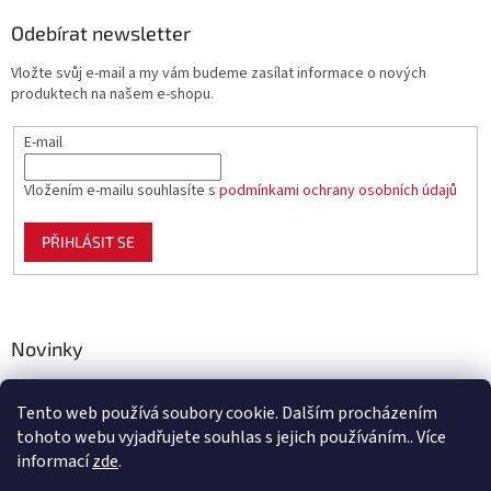
Odebírat newsletter
Vložte svůj e-mail a my vám budeme zasílat informace o nových
produktech na našem e-shopu.
E-mail
Vložením e-mailu souhlasíte s
podmínkami ochrany osobních údajů
PŘIHLÁSIT SE
Novinky
Celoplastové pletivo Polynet – univerzální pomocník pro
zahradu, chov i domácnost
Tento web používá soubory cookie. Dalším procházením
tohoto webu vyjadřujete souhlas s jejich používáním.. Více
informací
zde
.