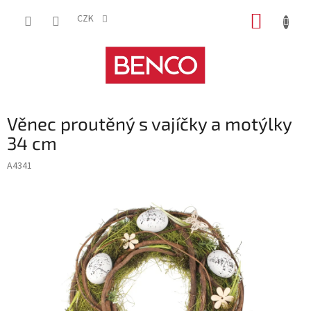
Přejít
NÁKUP
na
CZK
obsah
KOŠÍK
Věnec proutěný s vajíčky a motýlky
34 cm
A4341