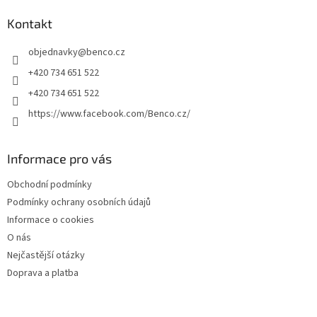
p
a
Kontakt
t
objednavky
@
benco.cz
í
+420 734 651 522
+420 734 651 522
https://www.facebook.com/Benco.cz/
Informace pro vás
Obchodní podmínky
Podmínky ochrany osobních údajů
Informace o cookies
O nás
Nejčastější otázky
Doprava a platba