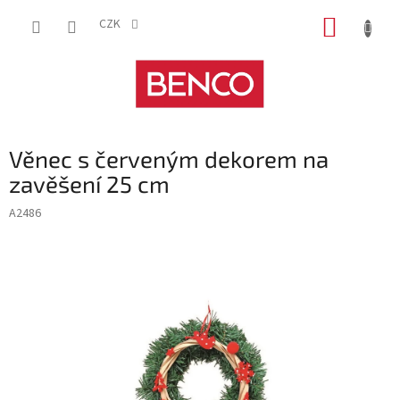
Přejít
NÁKUP
na
CZK
obsah
KOŠÍK
Věnec s červeným dekorem na
zavěšení 25 cm
A2486