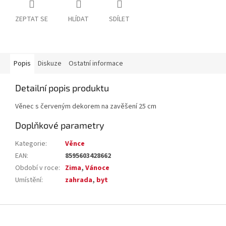
ZEPTAT SE
HLÍDAT
SDÍLET
Popis
Diskuze
Ostatní informace
Detailní popis produktu
Věnec s červeným dekorem na zavěšení 25 cm
Doplňkové parametry
Kategorie
:
Věnce
EAN
:
8595603428662
Období v roce
:
Zima
,
Vánoce
Umístění
:
zahrada
,
byt
Z
á