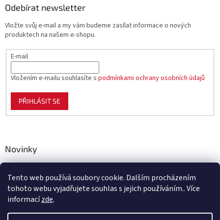
Odebírat newsletter
Vložte svůj e-mail a my vám budeme zasílat informace o nových
produktech na našem e-shopu.
E-mail
Vložením e-mailu souhlasíte s
podmínkami ochrany osobních údajů
PŘIHLÁSIT SE
Novinky
Celoplastové pletivo Polynet – univerzální pomocník pro
zahradu, chov i domácnost
Tento web používá soubory cookie. Dalším procházením
tohoto webu vyjadřujete souhlas s jejich používáním.. Více
informací
zde
.
Vytvořil Shoptet