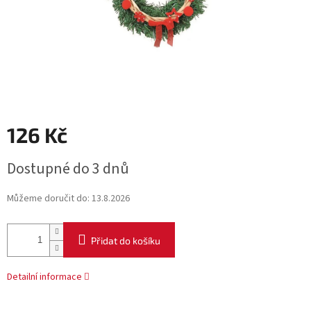
126 Kč
Měrná
Dostupné do 3 dnů
cena:
Můžeme doručit do:
13.8.2026
Přidat do košíku
Detailní informace