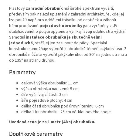
Plastový
zahradní obrubník
má široké spektrum využití,
především pak nalézá uplatnění v zahradní architektuře, kde jej
lze použít např. pro oddělení trávníku od cestiček a záhonů.
Námi prodávané
pojezdové obrubníky
jsou vyráběny z UV
stabilizovaného polypropylenu a vynikají svojí odolností a výdrží.
Samotná i
nstalace obrubníku je skutečně velmi
jednoduchá
, stačí jej jen zasunout do půdy. Speciální
konstrukce umožňuje vytvořit z obrubníků téměř jakýkoliv tvar. Z
obrubníků můžete vytvořit jakýkoliv úhel od 90° na jednu stranu a
do 135° na stranu druhou.
Parametry
c
elková výška obrubníku: 11 cm
výška obrubníku nad zemí: 5 cm
šíře vyčnívající části: 3 cm
šíře pojezdové plochy: 4 cm
délka části obrubníku pod úrovní terénu: 6 cm
délka 1 ks obrubníku: 25 cm vč. kloubového spoje
Uvedená cena je za 1 metr (4 ks) obrubníku.
Doplňkové parametry