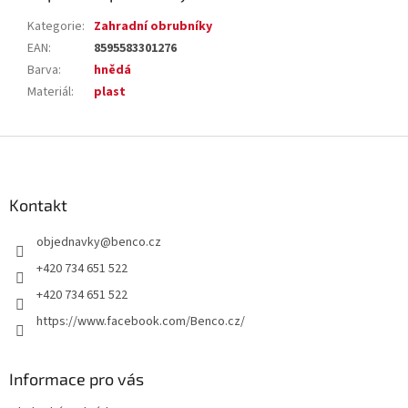
Kategorie
:
Zahradní obrubníky
EAN
:
8595583301276
Barva
:
hnědá
Materiál
:
plast
Z
á
p
a
Kontakt
t
objednavky
@
benco.cz
í
+420 734 651 522
+420 734 651 522
https://www.facebook.com/Benco.cz/
Informace pro vás