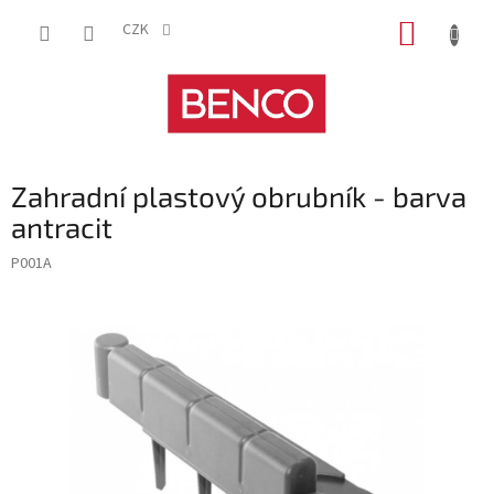
Přejít
NÁKUP
na
CZK
obsah
KOŠÍK
Zahradní plastový obrubník - barva
antracit
P001A