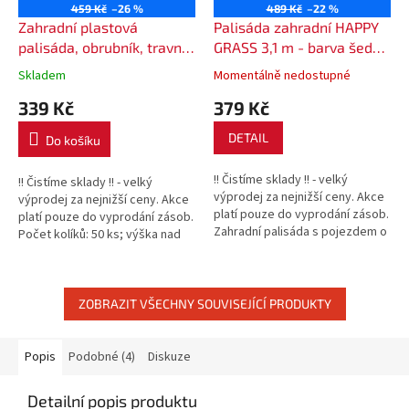
459 Kč
–26 %
489 Kč
–22 %
Zahradní plastová
Palisáda zahradní HAPPY
palisáda, obrubník, travní
GRASS 3,1 m - barva šedá
lem 2,7 m - barva šedá
(světlá)
Skladem
Momentálně nedostupné
339 Kč
379 Kč
DETAIL
Do košíku
!! Čistíme sklady !! - velký
!! Čistíme sklady !! - velký
výprodej za nejnižší ceny. Akce
výprodej za nejnižší ceny. Akce
platí pouze do vyprodání zásob.
platí pouze do vyprodání zásob.
Zahradní palisáda s pojezdem o
Počet kolíků: 50 ks; výška nad
výšce 7 cm. Na výběr z hnědé,
zemí: 15,5 cm; barva: tmavě
šedé a cihlové barvy....
hnědá, terakota...
ZOBRAZIT VŠECHNY SOUVISEJÍCÍ PRODUKTY
Popis
Podobné (4)
Diskuze
Detailní popis produktu