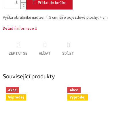
Přidat do košíku
Výška obrubníku nad zemí: 5 cm, šíře pojezdové plochy: 4 cm
Detailní informace
ZEPTAT SE
HLÍDAT
SDÍLET
Související produkty
Akce
Akce
Výprodej
Výprodej