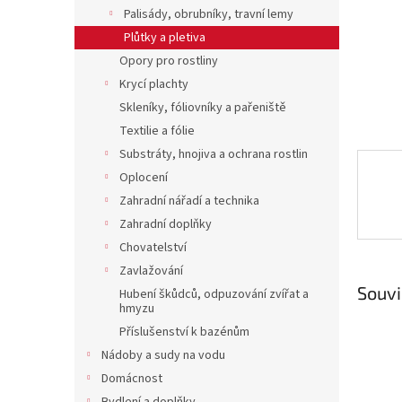
n
Palisády, obrubníky, travní lemy
e
Plůtky a pletiva
l
Opory pro rostliny
Krycí plachty
Skleníky, fóliovníky a pařeniště
Textilie a fólie
Substráty, hnojiva a ochrana rostlin
Oplocení
Zahradní nářadí a technika
Zahradní doplňky
Chovatelství
Zavlažování
Souvi
Hubení škůdců, odpuzování zvířat a
hmyzu
Příslušenství k bazénům
Nádoby a sudy na vodu
Domácnost