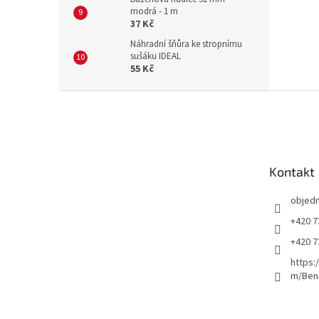
modrá - 1 m
37 Kč
Náhradní šňůra ke stropnímu
sušáku IDEAL
55 Kč
Z
á
p
a
t
Kontakt
í
objed
+420 7
+420 7
https:
m/Ben