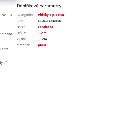
Doplňkové parametry
o záhonu?
Kategorie
:
Plůtky a pletiva
EAN
:
5905197240305
Barva
:
terakota
Délka
:
3,2 m
e možno
Výška
:
35 cm
Materiál
:
plast
 velmi
y při