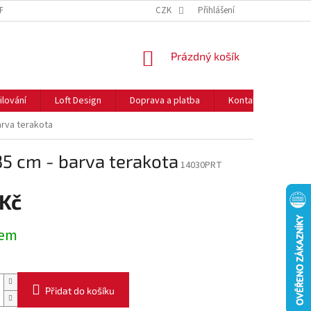
NFORMACE O COOKIES
O NÁS
CZK
NEJČASTĚJŠÍ OTÁZKY
Přihlášení
DOPRAVA 
NÁKUPNÍ
Prázdný košík
KOŠÍK
ilování
Loft Design
Doprava a platba
Kontakty
Rady
arva terakota
5 cm - barva terakota
14030PRT
 Kč
dem
Přidat do košíku