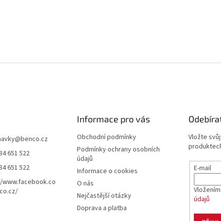
Informace pro vás
Odebíra
Obchodní podmínky
Vložte svů
navky
@
benco.cz
produktech
Podmínky ochrany osobních
34 651 522
údajů
34 651 522
E-mail
Informace o cookies
//www.facebook.co
O nás
Vložením
co.cz/
Nejčastější otázky
údajů
Doprava a platba