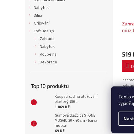
Bydlení a doplňky
Nábytek
Dílna
Grilování
Zahra
mříž 
Loft Design
Zahrada
Nábytek
519 
Koupelna
Dekorace
D
Zahrad
Top 10 produktů
zahrad
či ohra
Tento 
Koupací sud na otužování
zahrad
plastový 750 L
balení
vyjadřu
1 869 Kč
Gumová dlaždice STONE
Nast
Popi
MOSAIC 30 x 30 cm - barva
mocca
69 Kč