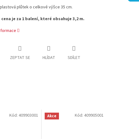
plastová plůtek o celkové výšce 35 cm.
cena je za 1 balení, které obsahuje 3,2 m.
informace
ZEPTAT SE
HLÍDAT
SDÍLET
Kód:
409903001
Kód:
409905001
Akce