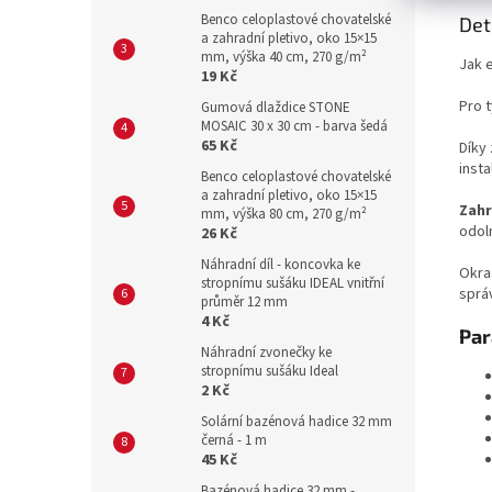
Benco celoplastové chovatelské
Det
a zahradní pletivo, oko 15×15
mm, výška 40 cm, 270 g/m²
Jak 
19 Kč
Pro 
Gumová dlaždice STONE
MOSAIC 30 x 30 cm - barva šedá
65 Kč
Díky
insta
Benco celoplastové chovatelské
a zahradní pletivo, oko 15×15
Zahr
mm, výška 80 cm, 270 g/m²
odol
26 Kč
Náhradní díl - koncovka ke
Okra
stropnímu sušáku IDEAL vnitřní
sprá
průměr 12 mm
4 Kč
Par
Náhradní zvonečky ke
stropnímu sušáku Ideal
2 Kč
Solární bazénová hadice 32 mm
černá - 1 m
45 Kč
Bazénová hadice 32 mm -