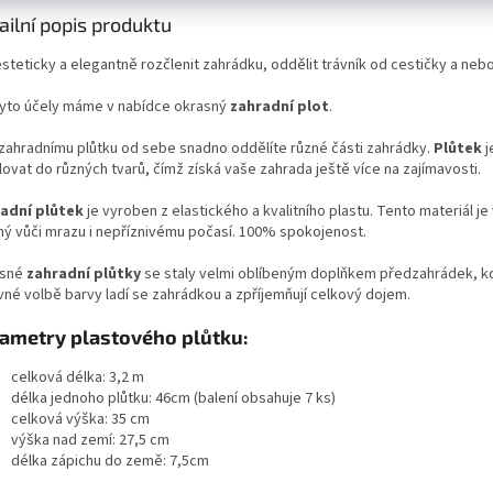
ailní popis produktu
esteticky a elegantně rozčlenit zahrádku, oddělit trávník od cestičky a neb
tyto účely máme v nabídce okrasný
zahradní plot
.
 zahradnímu plůtku od sebe snadno oddělíte různé části zahrádky.
Plůtek
j
lovat do různých tvarů, čímž získá vaše zahrada ještě více na zajímavosti.
adní plůtek
je vyroben z elastického a kvalitního plastu. Tento materiál je
ný vůči mrazu i nepříznivému počasí. 100% spokojenost.
sné
zahradní plůtky
se staly velmi oblíbeným doplňkem předzahrádek, kd
vné volbě barvy ladí se zahrádkou a zpříjemňují celkový dojem.
ametry plastového plůtku:
celková délka: 3,2 m
délka jednoho plůtku: 46cm (balení obsahuje 7 ks)
celková výška: 35 cm
výška nad zemí: 27,5 cm
délka zápichu do země: 7,5cm