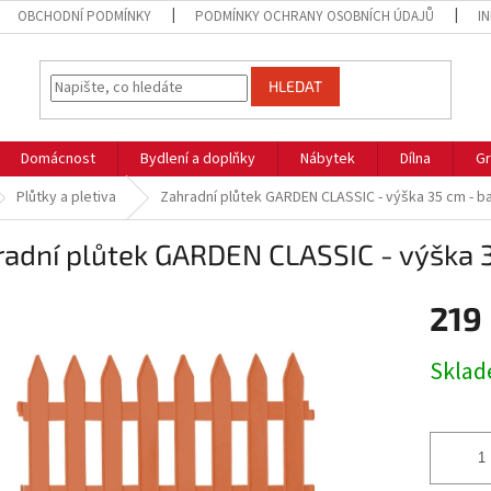
OBCHODNÍ PODMÍNKY
PODMÍNKY OCHRANY OSOBNÍCH ÚDAJŮ
I
HLEDAT
Domácnost
Bydlení a doplňky
Nábytek
Dílna
Gr
Plůtky a pletiva
Zahradní plůtek GARDEN CLASSIC - výška 35 cm - b
adní plůtek GARDEN CLASSIC - výška 3
219
Měrná
Skla
cena: