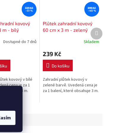
339 Kč
399 Kč
–51 %
–40 %
ahradní kovový
Plůtek zahradní kovový
 m - bílý
60 cm x 3 m - zelený
Další
produkt
Dostupné do 7 dnů
Skladem
239 Kč
šíku
Do košíku
ůtek kovový v bílé
Zahradní plůtek kovový v
dená cena je za 1
zelené barvě. Uvedená cena je
ré obsahuje 3 m.
za 1 balení, které obsahuje 3 m.
lasím