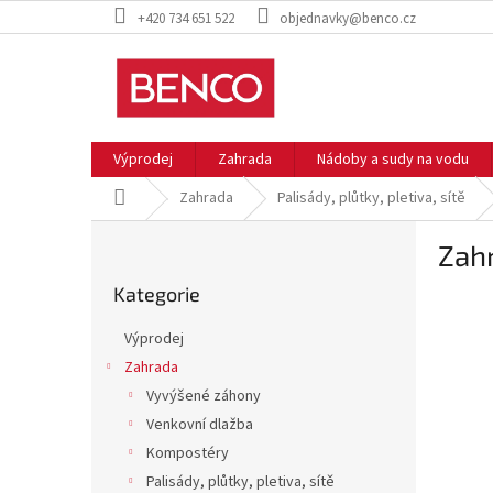
Přejít
+420 734 651 522
objednavky@benco.cz
na
obsah
Výprodej
Zahrada
Nádoby a sudy na vodu
Domů
Zahrada
Palisády, plůtky, pletiva, sítě
P
Zahr
o
Přeskočit
s
Kategorie
kategorie
t
r
Výprodej
a
Zahrada
n
Vyvýšené záhony
n
í
Venkovní dlažba
p
Kompostéry
a
Palisády, plůtky, pletiva, sítě