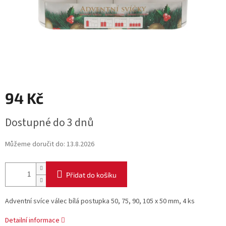
94 Kč
Měrná
Dostupné do 3 dnů
cena:
Můžeme doručit do:
13.8.2026
Přidat do košíku
Adventní svíce válec bílá postupka 50, 75, 90, 105 x 50 mm, 4 ks
Detailní informace