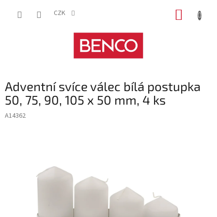
Přejít
NÁKUP
na
CZK
obsah
KOŠÍK
Adventní svíce válec bílá postupka
50, 75, 90, 105 x 50 mm, 4 ks
A14362