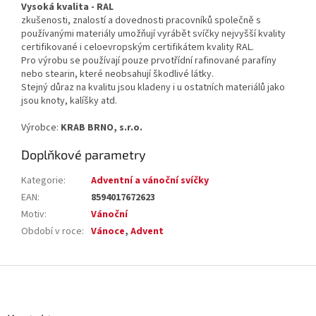
Vysoká kvalita - RAL
zkušenosti, znalostí a dovednosti pracovníků společně s
používanými materiály umožňují vyrábět svíčky nejvyšší kvality
certifikované i celoevropským certifikátem kvality RAL.
Pro výrobu se používají pouze prvotřídní rafinované parafíny
nebo stearin, které neobsahují škodlivé látky.
Stejný důraz na kvalitu jsou kladeny i u ostatních materiálů jako
jsou knoty, kalíšky atd.
Výrobce:
KRAB BRNO, s.r.o.
Doplňkové parametry
Kategorie
:
Adventní a vánoční svíčky
EAN
:
8594017672623
Motiv
:
Vánoční
Období v roce
:
Vánoce
,
Advent
Z
á
p