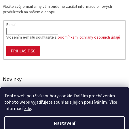
Vložte svůj e-mail a my vám budeme zasílat informace o nových
produktech na našem e-shopu.
E-mail
Vložením e-mailu souhlasíte s
podmínkami ochrany osobních údajů
PŘIHLÁSIT SE
Novinky
Celoplastové pletivo Polynet – univerzální pomocník pro
zahradu, chov i domácnost
Tento web používá soubory cookie. Dalším procházením
tohoto webu vyjadřujete souhlas s jejich používáním.. Více
informací
zde
.
Vytvořil Shoptet
Nastavení