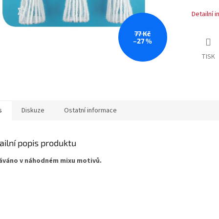
Detailní 
77 Kč
–27 %
TISK
s
Diskuze
Ostatní informace
ailní popis produktu
váno v náhodném mixu motivů.