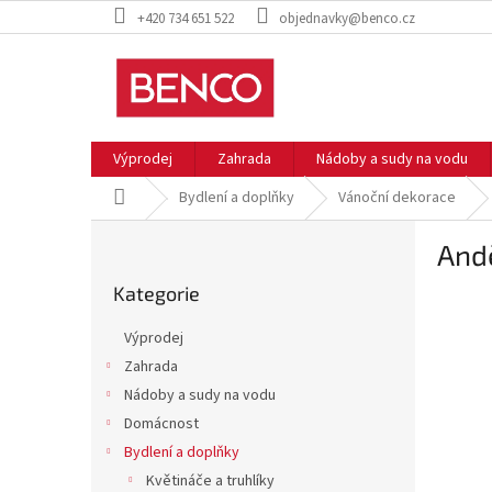
Přejít
+420 734 651 522
objednavky@benco.cz
na
obsah
Výprodej
Zahrada
Nádoby a sudy na vodu
Domů
Bydlení a doplňky
Vánoční dekorace
P
Andě
o
Přeskočit
s
Kategorie
kategorie
t
r
Výprodej
a
Zahrada
n
Nádoby a sudy na vodu
n
í
Domácnost
p
Bydlení a doplňky
a
Květináče a truhlíky