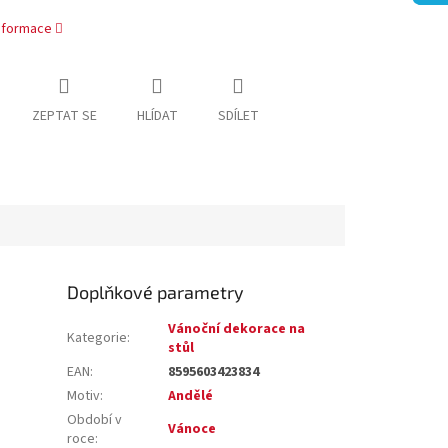
informace
ZEPTAT SE
HLÍDAT
SDÍLET
Doplňkové parametry
Vánoční dekorace na
Kategorie
:
stůl
EAN
:
8595603423834
Motiv
:
Andělé
Období v
Vánoce
roce
: