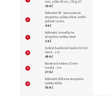
mm, výška 80 cm, 270 g/m²
26 Kč
Náhradní díl - koncovka ke
stropnímu sušáku IDEAL vnitřní
průměr 12 mm
4 Kč
Náhradní zvonečky ke
stropnímu sušáku Ideal
2 Kč
Solární bazénová hadice 32 mm
černá - 1 m
45 Kč
Bazénová hadice 32 mm -
modrá - 1 m
37 Kč
Náhradní šňůra ke stropnímu
sušáku IDEAL
55 Kč
Z
á
p