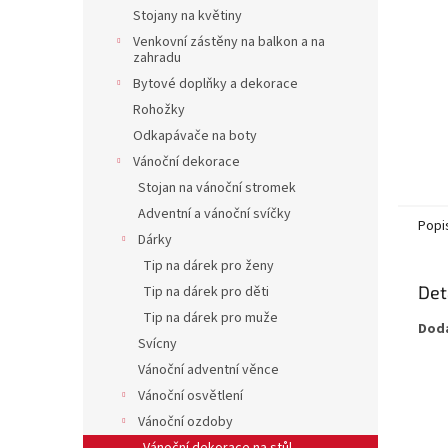
n
Stojany na květiny
e
Venkovní zástěny na balkon a na
l
zahradu
Bytové doplňky a dekorace
Rohožky
Odkapávače na boty
Vánoční dekorace
Stojan na vánoční stromek
Adventní a vánoční svíčky
Popi
Dárky
Tip na dárek pro ženy
Det
Tip na dárek pro děti
Tip na dárek pro muže
Dodá
Svícny
Vánoční adventní věnce
Vánoční osvětlení
Vánoční ozdoby