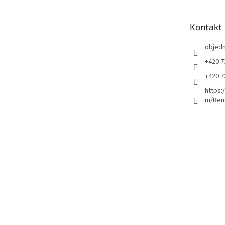
a
t
Kontakt
í
objed
+420 7
+420 7
https:
m/Ben