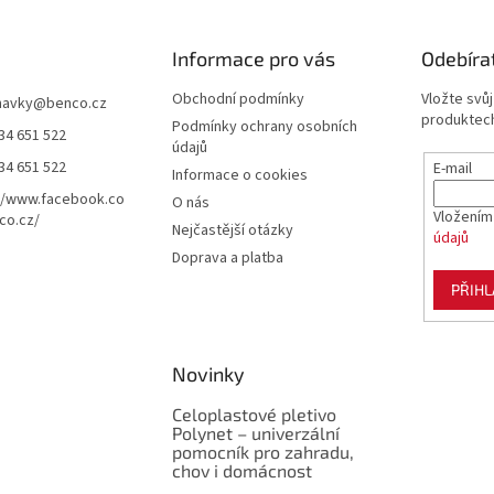
Informace pro vás
Odebíra
Obchodní podmínky
Vložte svů
navky
@
benco.cz
produktech
Podmínky ochrany osobních
34 651 522
údajů
34 651 522
E-mail
Informace o cookies
//www.facebook.co
O nás
Vložením
co.cz/
Nejčastější otázky
údajů
Doprava a platba
PŘIHL
Novinky
Celoplastové pletivo
Polynet – univerzální
pomocník pro zahradu,
chov i domácnost