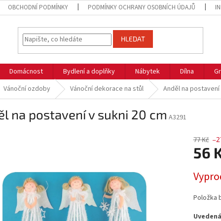
OBCHODNÍ PODMÍNKY
PODMÍNKY OCHRANY OSOBNÍCH ÚDAJŮ
I
HLEDAT
Domácnost
Bydlení a doplňky
Nábytek
Dílna
Gr
Vánoční ozdoby
Vánoční dekorace na stůl
Anděl na postavení 
l na postavení v sukni 20 cm
A3291
77 Kč
–2
56 
Měrná
Vypro
cena:
Položka 
Uvedená 