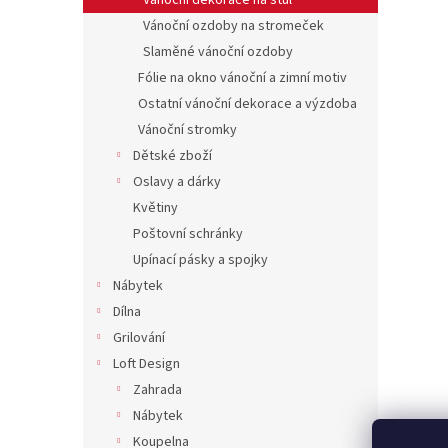
Vánoční dekorace na stůl
Vánoční ozdoby na stromeček
Slaměné vánoční ozdoby
Fólie na okno vánoční a zimní motiv
Ostatní vánoční dekorace a výzdoba
Vánoční stromky
Dětské zboží
Oslavy a dárky
Květiny
Poštovní schránky
Upínací pásky a spojky
Nábytek
Dílna
Grilování
Loft Design
Zahrada
Nábytek
Koupelna