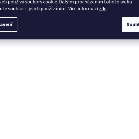
web používá soubory cookie. Dalším procházením tohoto webu
jete souhlas s jejich používáním.. Více informací
zde
.
avení
Souh