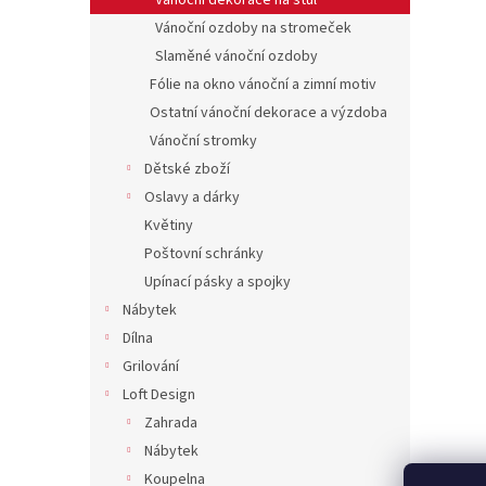
Vánoční dekorace na stůl
Vánoční ozdoby na stromeček
Slaměné vánoční ozdoby
Fólie na okno vánoční a zimní motiv
Ostatní vánoční dekorace a výzdoba
Vánoční stromky
Dětské zboží
Oslavy a dárky
Květiny
Poštovní schránky
Upínací pásky a spojky
Nábytek
Dílna
Grilování
Loft Design
Zahrada
Nábytek
Koupelna