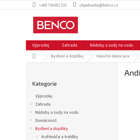
Přejít
+420 734 651 522
objednavky@benco.cz
na
obsah
Výprodej
Zahrada
Nádoby a sudy na vodu
Domů
Bydlení a doplňky
Vánoční dekorace
P
Andí
o
Přeskočit
s
Kategorie
kategorie
t
r
Výprodej
a
Zahrada
n
Nádoby a sudy na vodu
n
í
Domácnost
p
Bydlení a doplňky
a
Květináče a truhlíky