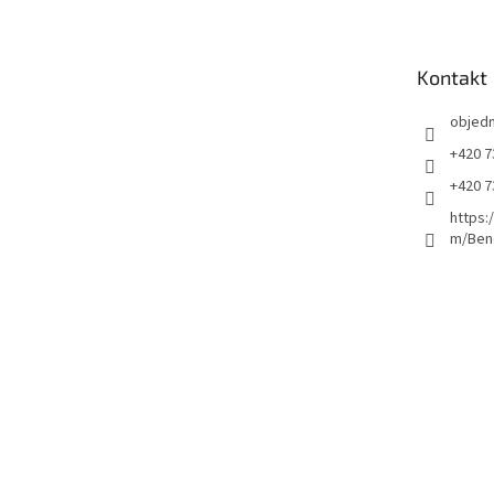
p
a
t
Kontakt
í
objed
+420 7
+420 7
https:
m/Ben