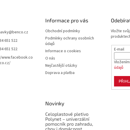
Informace pro vás
Odebíra
Obchodní podmínky
Vložte svů
navky
@
benco.cz
produktech
Podmínky ochrany osobních
34 651 522
údajů
34 651 522
E-mail
Informace o cookies
//www.facebook.co
O nás
Vložením
co.cz/
Nejčastější otázky
údajů
Doprava a platba
PŘIHL
Novinky
Celoplastové pletivo
Polynet – univerzální
pomocník pro zahradu,
chov i domácnost