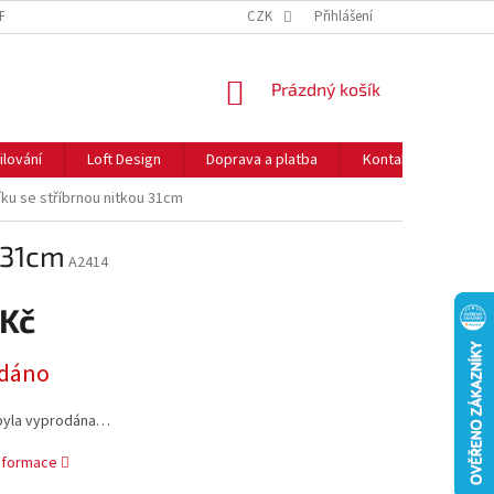
NFORMACE O COOKIES
O NÁS
CZK
NEJČASTĚJŠÍ OTÁZKY
Přihlášení
DOPRAVA 
NÁKUPNÍ
Prázdný košík
KOŠÍK
ilování
Loft Design
Doprava a platba
Kontakty
Rady
ku se stříbrnou nitkou 31cm
 31cm
A2414
 Kč
dáno
byla vyprodána…
informace