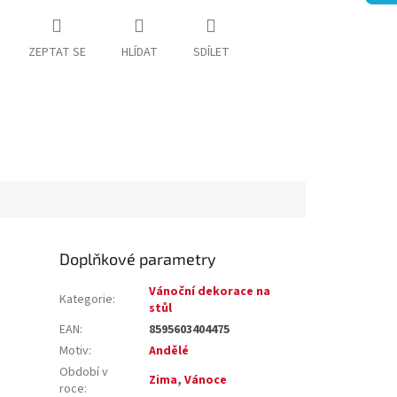
ZEPTAT SE
HLÍDAT
SDÍLET
Doplňkové parametry
Vánoční dekorace na
Kategorie
:
stůl
EAN
:
8595603404475
Motiv
:
Andělé
Období v
Zima
,
Vánoce
roce
: