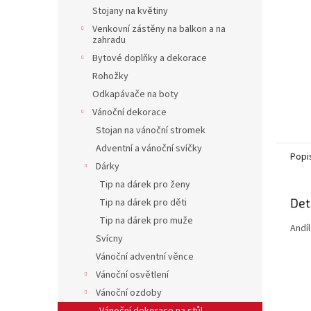
n
Stojany na květiny
e
Venkovní zástěny na balkon a na
l
zahradu
Bytové doplňky a dekorace
Rohožky
Odkapávače na boty
Vánoční dekorace
Stojan na vánoční stromek
Adventní a vánoční svíčky
Popi
Dárky
Tip na dárek pro ženy
Det
Tip na dárek pro děti
Tip na dárek pro muže
Andí
Svícny
Vánoční adventní věnce
Vánoční osvětlení
Vánoční ozdoby