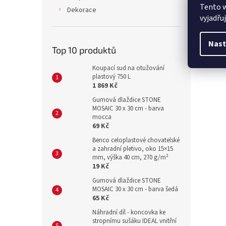
Tento 
Dekorace
vyjadřu
Nast
Top 10 produktů
Koupací sud na otužování
plastový 750 L
1 869 Kč
Gumová dlaždice STONE
MOSAIC 30 x 30 cm - barva
mocca
69 Kč
Benco celoplastové chovatelské
a zahradní pletivo, oko 15×15
mm, výška 40 cm, 270 g/m²
19 Kč
Gumová dlaždice STONE
MOSAIC 30 x 30 cm - barva šedá
65 Kč
Náhradní díl - koncovka ke
stropnímu sušáku IDEAL vnitřní