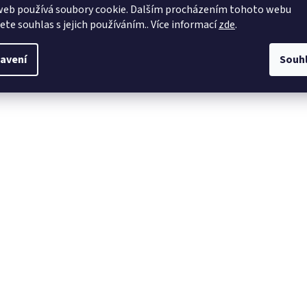
web používá soubory cookie. Dalším procházením tohoto webu
jete souhlas s jejich používáním.. Více informací
zde
.
avení
Souh