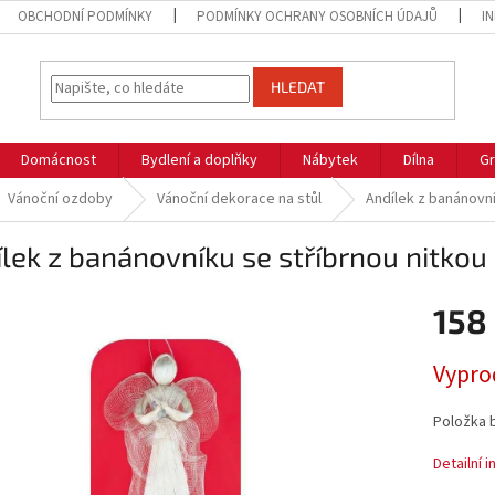
OBCHODNÍ PODMÍNKY
PODMÍNKY OCHRANY OSOBNÍCH ÚDAJŮ
I
HLEDAT
Domácnost
Bydlení a doplňky
Nábytek
Dílna
Gr
Vánoční ozdoby
Vánoční dekorace na stůl
Andílek z banánovní
lek z banánovníku se stříbrnou nitkou
158
Měrná
Vypro
cena:
Položka 
Detailní 