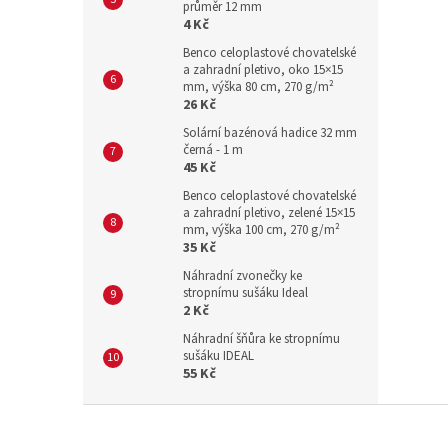
průměr 12 mm
4 Kč
Benco celoplastové chovatelské
a zahradní pletivo, oko 15×15
mm, výška 80 cm, 270 g/m²
26 Kč
Solární bazénová hadice 32 mm
černá - 1 m
45 Kč
Benco celoplastové chovatelské
a zahradní pletivo, zelené 15×15
mm, výška 100 cm, 270 g/m²
35 Kč
Náhradní zvonečky ke
stropnímu sušáku Ideal
2 Kč
Náhradní šňůra ke stropnímu
sušáku IDEAL
55 Kč
Z
á