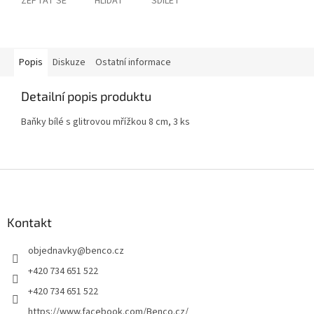
ZEPTAT SE
HLÍDAT
SDÍLET
Popis
Diskuze
Ostatní informace
Detailní popis produktu
Baňky bílé s glitrovou mřížkou 8 cm, 3 ks
Z
á
p
a
Kontakt
t
objednavky
@
benco.cz
í
+420 734 651 522
+420 734 651 522
https://www.facebook.com/Benco.cz/