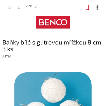
Přejít
NÁKUP
na
CZK
obsah
KOŠÍK
Baňky bílé s glitrovou mřížkou 8 cm,
3 ks
A4710