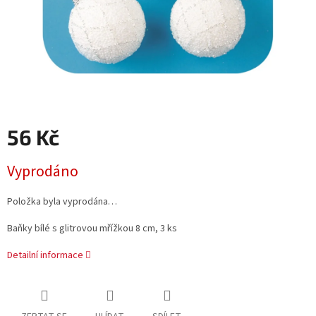
56 Kč
Měrná
Vyprodáno
cena:
Položka byla vyprodána…
Baňky bílé s glitrovou mřížkou 8 cm, 3 ks
Detailní informace