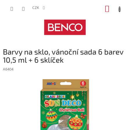
Přejít
NÁKUP
na
CZK
obsah
KOŠÍK
Barvy na sklo, vánoční sada 6 barev
10,5 ml + 6 sklíček
A6404