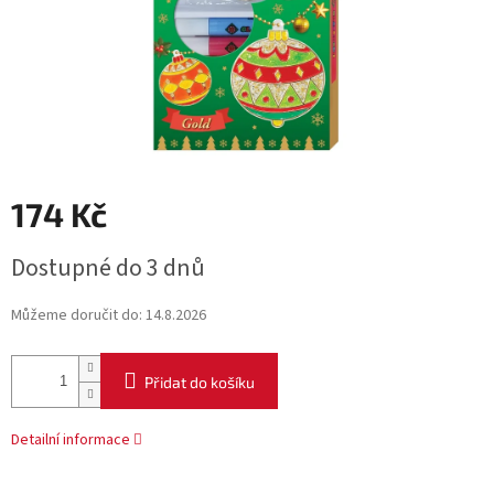
174 Kč
Měrná
Dostupné do 3 dnů
cena:
Můžeme doručit do:
14.8.2026
Přidat do košíku
Detailní informace