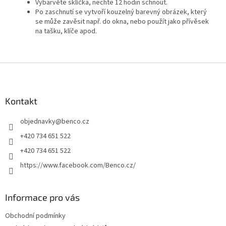
Vybarvěte sklíčka, nechte 12 hodin schnout.
Po zaschnutí se vytvoří kouzelný barevný obrázek, který
se může zavěsit např. do okna, nebo použít jako přívěsek
na tašku, klíče apod.
Z
á
p
a
Kontakt
t
objednavky
@
benco.cz
í
+420 734 651 522
+420 734 651 522
https://www.facebook.com/Benco.cz/
Informace pro vás
Obchodní podmínky