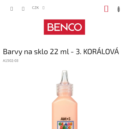
Přejít
NÁKUP
na
CZK
obsah
KOŠÍK
Barvy na sklo 22 ml - 3. KORÁLOVÁ
A1502-03