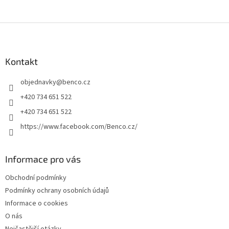
Z
á
p
a
Kontakt
t
objednavky
@
benco.cz
í
+420 734 651 522
+420 734 651 522
https://www.facebook.com/Benco.cz/
Informace pro vás
Obchodní podmínky
Podmínky ochrany osobních údajů
Informace o cookies
O nás