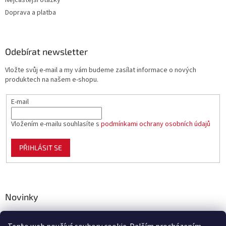
Nejčastější otázky
Doprava a platba
Odebírat newsletter
Vložte svůj e-mail a my vám budeme zasílat informace o nových
produktech na našem e-shopu.
E-mail
Vložením e-mailu souhlasíte s
podmínkami ochrany osobních údajů
PŘIHLÁSIT SE
Novinky
Celoplastové pletivo Polynet – univerzální pomocník pro
zahradu, chov i domácnost