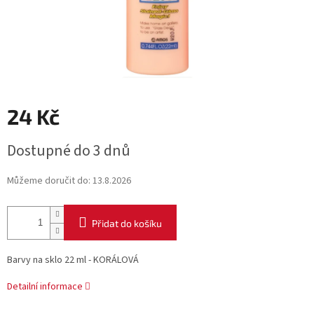
24 Kč
Měrná
Dostupné do 3 dnů
cena:
Můžeme doručit do:
13.8.2026
Přidat do košíku
Barvy na sklo 22 ml - KORÁLOVÁ
Detailní informace