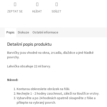
ZEPTAT SE
HLÍDAT
SDÍLET
Popis
Diskuze
Ostatní informace
Detailní popis produktu
Barvičky jsou vhodné na okna, zrcadla, dlaždice a jiné hladké
povrchy.
Lahvička obsahuje 22 ml barvy.
Návod:
Konturou obkreslete obrázek na fólii.
Nechejte 1 - 2 hodiny zaschnout, záleží na tloušťce vrstvy.
Vybarvěte a po 24 hodinách opatrně sloupněte z fólie a
přilepte na vybraný povrch.