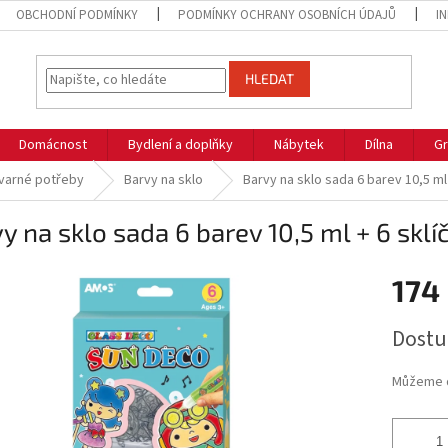
OBCHODNÍ PODMÍNKY
PODMÍNKY OCHRANY OSOBNÍCH ÚDAJŮ
I
HLEDAT
Domácnost
Bydlení a doplňky
Nábytek
Dílna
Gr
varné potřeby
Barvy na sklo
Barvy na sklo sada 6 barev 10,5 m
y na sklo sada 6 barev 10,5 ml + 6 skl
174
Měrná
Dostu
cena:
Můžeme d