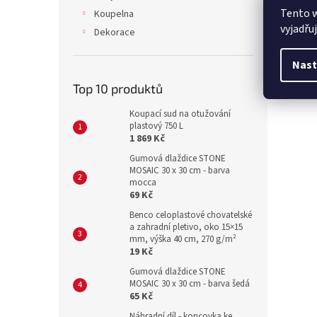
Tento 
Koupelna
vyjadřu
Dekorace
Nast
Top 10 produktů
Koupací sud na otužování
plastový 750 L
1 869 Kč
Gumová dlaždice STONE
MOSAIC 30 x 30 cm - barva
mocca
69 Kč
Benco celoplastové chovatelské
a zahradní pletivo, oko 15×15
mm, výška 40 cm, 270 g/m²
19 Kč
Gumová dlaždice STONE
MOSAIC 30 x 30 cm - barva šedá
65 Kč
Náhradní díl - koncovka ke