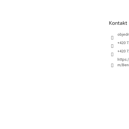
p
a
t
Kontakt
í
objed
+420 7
+420 7
https:
m/Ben