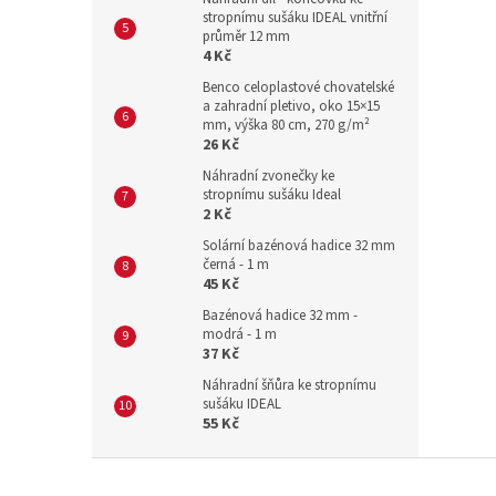
stropnímu sušáku IDEAL vnitřní
průměr 12 mm
4 Kč
Benco celoplastové chovatelské
a zahradní pletivo, oko 15×15
mm, výška 80 cm, 270 g/m²
26 Kč
Náhradní zvonečky ke
stropnímu sušáku Ideal
2 Kč
Solární bazénová hadice 32 mm
černá - 1 m
45 Kč
Bazénová hadice 32 mm -
modrá - 1 m
37 Kč
Náhradní šňůra ke stropnímu
sušáku IDEAL
55 Kč
Z
á