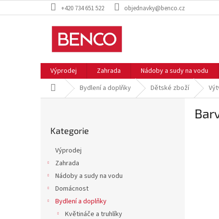
Přejít
+420 734 651 522
objednavky@benco.cz
na
obsah
Výprodej
Zahrada
Nádoby a sudy na vodu
Domů
Bydlení a doplňky
Dětské zboží
Výt
P
Barv
o
Přeskočit
s
Kategorie
kategorie
t
r
Výprodej
a
Zahrada
n
Nádoby a sudy na vodu
n
í
Domácnost
p
Bydlení a doplňky
a
Květináče a truhlíky