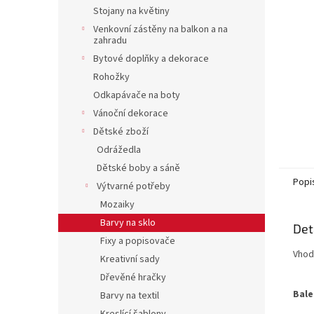
n
Stojany na květiny
e
Venkovní zástěny na balkon a na
l
zahradu
Bytové doplňky a dekorace
Rohožky
Odkapávače na boty
Vánoční dekorace
Dětské zboží
Odrážedla
Dětské boby a sáně
Popi
Výtvarné potřeby
Mozaiky
Barvy na sklo
Det
Fixy a popisovače
Vhod
Kreativní sady
Dřevěné hračky
Bale
Barvy na textil