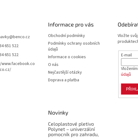
Informace pro vás
Odebíra
Obchodní podmínky
Vložte svů
navky
@
benco.cz
produktech
Podmínky ochrany osobních
34 651 522
údajů
34 651 522
E-mail
Informace o cookies
//www.facebook.co
O nás
Vložením
co.cz/
Nejčastější otázky
údajů
Doprava a platba
PŘIHL
Novinky
Celoplastové pletivo
Polynet – univerzální
pomocník pro zahradu,