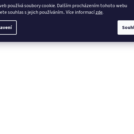
web používá soubory cookie. Dalším procházením tohoto webu
jete souhlas s jejich používáním.. Více informací
zde
.
avení
Souh