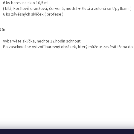
6 ks barev na sklo 10,5 ml
( bílá, korálově oranžová, červená, modrá + žlutá a zelená se třpytkami )
6 ks závěsných sklíček ( profese )
OD:
Vybarvěte sklíčka, nechte 12 hodin schnout.
Po zaschnutí se vytvoří barevný obrázek, který můžete zavěsit třeba do o