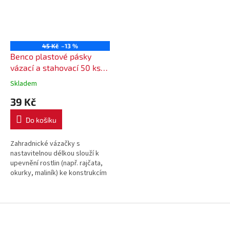
45 Kč
–13 %
Benco plastové pásky
vázací a stahovací 50 ks
zelené
Skladem
39 Kč
Do košíku
Zahradnické vázačky s
nastavitelnou délkou slouží k
upevnění rostlin (např. rajčata,
okurky, maliník) ke konstrukcím
nebo tyčím. Jsou vhodné i pro
spojování více kusů pletiva k...
Z
á