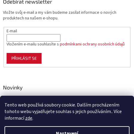
Odebírat newsletter
Vložte svůj e-mail a my vám budeme zasílat informace o nových
produktech na našem e-shopu.
E-mail
Vložením e-mailu souhlasíte s
podmínkami ochrany osobních údajů
PŘIHLÁSIT SE
Novinky
Celoplastové pletivo Polynet – univerzální pomocník pro
zahradu, chov i domácnost
Tento web používá soubory cookie. Dalším procházením
tohoto webu vyjadřujete souhlas s jejich používáním.. Více
informací
zde
.
Vytvořil Shoptet
Nastavení