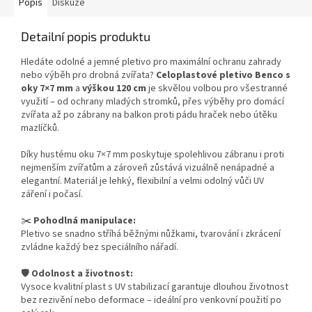
Popis
Diskuze
Detailní popis produktu
Hledáte odolné a jemné pletivo pro maximální ochranu zahrady
nebo výběh pro drobná zvířata?
Celoplastové pletivo Benco s
oky 7×7 mm
a
výškou 120 cm
je skvělou volbou pro všestranné
využití – od ochrany mladých stromků, přes výběhy pro domácí
zvířata až po zábrany na balkon proti pádu hraček nebo útěku
mazlíčků.
Díky hustému oku 7×7 mm poskytuje spolehlivou zábranu i proti
nejmenším zvířatům a zároveň zůstává vizuálně nenápadné a
elegantní. Materiál je lehký, flexibilní a velmi odolný vůči UV
záření i počasí.
✂️
Pohodlná manipulace:
Pletivo se snadno stříhá běžnými nůžkami, tvarování i zkrácení
zvládne každý bez speciálního nářadí.
🛡️
Odolnost a životnost:
Vysoce kvalitní plast s UV stabilizací garantuje dlouhou životnost
bez rezivění nebo deformace – ideální pro venkovní použití po