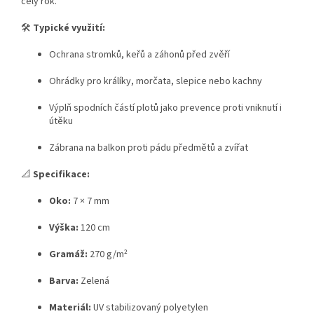
celý rok.
🛠️
Typické využití:
Ochrana stromků, keřů a záhonů před zvěří
Ohrádky pro králíky, morčata, slepice nebo kachny
Výplň spodních částí plotů jako prevence proti vniknutí i
útěku
Zábrana na balkon proti pádu předmětů a zvířat
📐
Specifikace:
Oko:
7 × 7 mm
Výška:
120 cm
Gramáž:
270 g/m²
Barva:
Zelená
Materiál:
UV stabilizovaný polyetylen