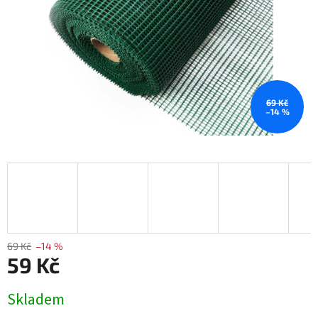
69 Kč
–14 %
69 Kč
–14 %
59 Kč
Měrná
Skladem
cena: