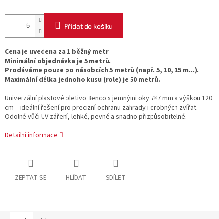
Přidat do košíku
Cena je uvedena za 1 běžný metr.
Minimální objednávka je 5 metrů.
Prodáváme pouze po násobcích 5 metrů (např. 5, 10, 15 m...).
Maximální délka jednoho kusu (role) je 50 metrů.
Univerzální plastové pletivo Benco s jemnými oky 7×7 mm a výškou 120
cm – ideální řešení pro precizní ochranu zahrady i drobných zvířat.
Odolné vůči UV záření, lehké, pevné a snadno přizpůsobitelné.
Detailní informace
ZEPTAT SE
HLÍDAT
SDÍLET