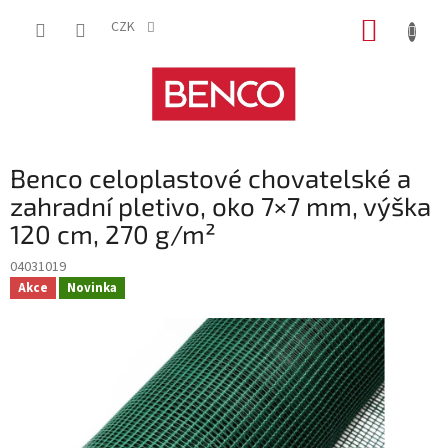
Přejít
NÁKUP
na
CZK
obsah
KOŠÍK
Benco celoplastové chovatelské a
zahradní pletivo, oko 7×7 mm, výška
120 cm, 270 g/m²
04031019
Akce
Novinka