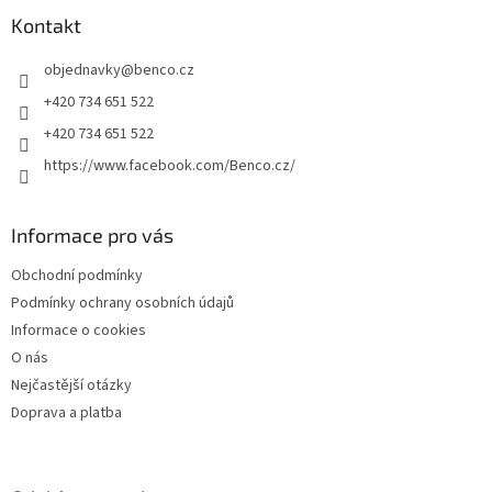
p
a
Kontakt
t
objednavky
@
benco.cz
í
+420 734 651 522
+420 734 651 522
https://www.facebook.com/Benco.cz/
Informace pro vás
Obchodní podmínky
Podmínky ochrany osobních údajů
Informace o cookies
O nás
Nejčastější otázky
Doprava a platba