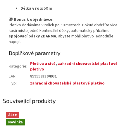
Délka v roli:
50 m
🎁
Bonus k objednávce:
Pletivo dodáváme v rolích po 50 metrech. Pokud obdržíte více
kusů místo jedné kontinuální délky, automaticky přibalíme
spojovací pásky ZDARMA
, abyste mohli pletivo jednoduše
napojit.
Doplňkové parametry
Pletiva a sítě
,
zahradní chovatelské plastové
Kategorie
:
pletivo
EAN
:
8595583304031
Typ
:
zahradní chovatelské plastové pletivo
Související produkty
Akce
Novinka