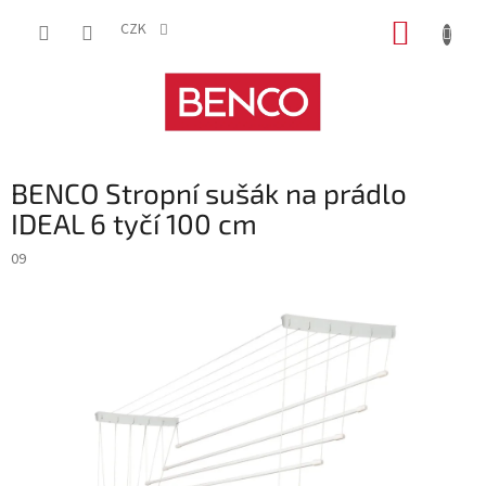
Přejít
NÁKUP
na
CZK
obsah
KOŠÍK
BENCO Stropní sušák na prádlo
IDEAL 6 tyčí 100 cm
09