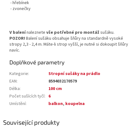
- hřebínek
- zvonečky
V balení
naleznete
vše potřebné pro montáž
sušáku.
POZOR!
Balení sušáku obsahuje šňůry na standardně vysoké
stropy 2,3 - 2,4 m. Máte-li strop vyšší, je nutné si dokoupit šňůry
navíc.
Doplňkové parametry
Kategorie
:
Stropní sušáky na prádlo
EAN
:
8594032170579
Délka
:
100 cm
Počet sušících tyčí
:
6
Umístění
:
balkon
,
koupelna
Související produkty