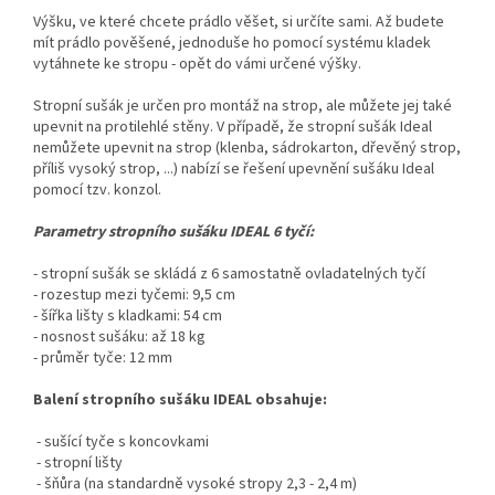
Výšku, ve které chcete prádlo věšet, si určíte sami. Až budete
mít prádlo pověšené, jednoduše ho pomocí systému kladek
vytáhnete ke stropu - opět do vámi určené výšky.
Stropní sušák je určen pro montáž na strop, ale můžete jej také
upevnit na protilehlé stěny. V případě, že stropní sušák Ideal
nemůžete upevnit na strop (klenba, sádrokarton, dřevěný strop,
příliš vysoký strop, ...) nabízí se řešení upevnění sušáku Ideal
pomocí tzv. konzol.
Parametry stropního sušáku IDEAL 6 tyčí:
- stropní sušák se skládá z 6 samostatně ovladatelných tyčí
- rozestup mezi tyčemi: 9,5 cm
- šířka lišty s kladkami: 54 cm
- nosnost sušáku: až 18 kg
- průměr tyče: 12 mm
Balení stropního sušáku IDEAL obsahuje:
- sušící tyče s koncovkami
- stropní lišty
- šňůra (na standardně vysoké stropy 2,3 - 2,4 m)