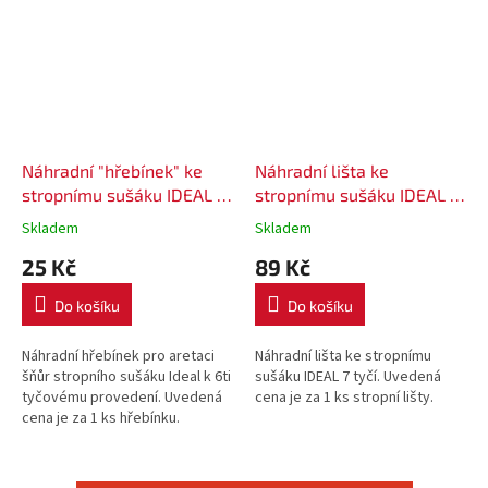
Náhradní "hřebínek" ke
Náhradní lišta ke
stropnímu sušáku IDEAL 6
stropnímu sušáku IDEAL 7
zářezů plast
tyčí
Skladem
Skladem
25 Kč
89 Kč
Do košíku
Do košíku
Náhradní hřebínek pro aretaci
Náhradní lišta ke stropnímu
šňůr stropního sušáku Ideal k 6ti
sušáku IDEAL 7 tyčí. Uvedená
tyčovému provedení. Uvedená
cena je za 1 ks stropní lišty.
cena je za 1 ks hřebínku.