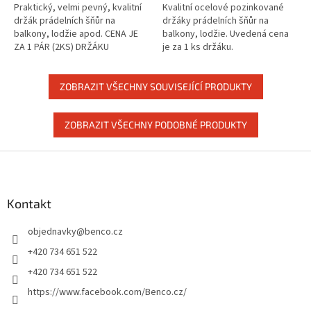
Praktický, velmi pevný, kvalitní
Kvalitní ocelové pozinkované
držák prádelních šňůr na
držáky prádelních šňůr na
balkony, lodžie apod. CENA JE
balkony, lodžie. Uvedená cena
ZA 1 PÁR (2KS) DRŽÁKU
je za 1 ks držáku.
PRÁDELNÍCH ŠŇŮR
ZOBRAZIT VŠECHNY SOUVISEJÍCÍ PRODUKTY
ZOBRAZIT VŠECHNY PODOBNÉ PRODUKTY
Z
á
p
a
Kontakt
t
objednavky
@
benco.cz
í
+420 734 651 522
+420 734 651 522
https://www.facebook.com/Benco.cz/