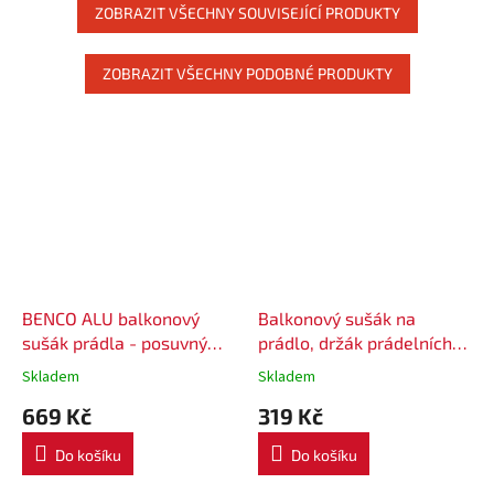
ZOBRAZIT VŠECHNY SOUVISEJÍCÍ PRODUKTY
ZOBRAZIT VŠECHNY PODOBNÉ PRODUKTY
BENCO ALU balkonový
Balkonový sušák na
sušák prádla - posuvný
prádlo, držák prádelních
délka 90 cm, 9 háčků
šňůr 60 cm, 6 háčků
Skladem
Skladem
669 Kč
319 Kč
Do košíku
Do košíku