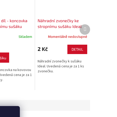
 díl - koncovka
Náhradní zvonečky ke
nímu sušáku
stropnímu sušáku Ideal
Další
produkt
třní průměr 12
Skladem
Momentálně nedostupné
2 Kč
DETAIL
šíku
Náhradní zvonečky k sušáku
Ideal. Uvedená cena je za 1 ks
oncovka na kovovou
zvonečku.
 Uvedená cena je za 1
y.