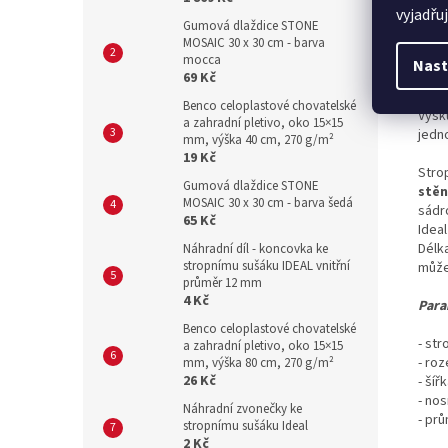
vyjadřu
Det
Gumová dlaždice STONE
MOSAIC 30 x 30 cm - barva
Sušt
mocca
Nast
balko
69 Kč
Benco celoplastové chovatelské
Výšk
a zahradní pletivo, oko 15×15
jedn
mm, výška 40 cm, 270 g/m²
19 Kč
Stro
Gumová dlaždice STONE
stěn
MOSAIC 30 x 30 cm - barva šedá
sádro
65 Kč
Ideal
Délk
Náhradní díl - koncovka ke
stropnímu sušáku IDEAL vnitřní
může
průměr 12 mm
4 Kč
Para
Benco celoplastové chovatelské
- st
a zahradní pletivo, oko 15×15
- ro
mm, výška 80 cm, 270 g/m²
26 Kč
- šíř
- nos
Náhradní zvonečky ke
- pr
stropnímu sušáku Ideal
2 Kč