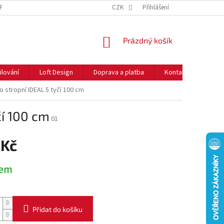
NFORMACE O COOKIES
O NÁS
CZK
NEJČASTĚJŠÍ OTÁZKY
Přihlášení
DOPRAVA 
NÁKUPNÍ
Prázdný košík
KOŠÍK
ilování
Loft Design
Doprava a platba
Kontakty
Rady
 stropní IDEAL 5 tyčí 100 cm
čí 100 cm
01
 Kč
dem
Přidat do košíku