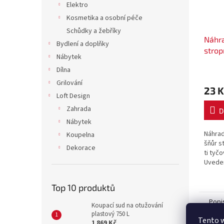
Elektro
Kosmetika a osobní péče
Schůdky a žebříky
Náhra
Bydlení a doplňky
strop
Nábytek
zářez
Dílna
Grilování
23 K
Loft Design
Zahrada
D
Nábytek
Náhrad
Koupelna
šňůr s
Dekorace
ti tyč
Uveden
hřebín
Top 10 produktů
Popi
Koupací sud na otužování
plastový 750 L
Tento 
1 869 Kč