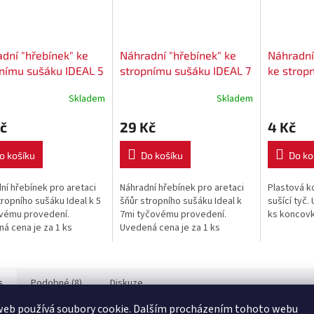
dní "hřebínek" ke
Náhradní "hřebínek" ke
Náhradní
nímu sušáku IDEAL 5
stropnímu sušáku IDEAL 7
ke strop
ů plast
zářezů plast
IDEAL vni
Skladem
Skladem
mm
č
29 Kč
4 Kč
o košíku
Do košíku
Do ko
ní hřebínek pro aretaci
Náhradní hřebínek pro aretaci
Plastová k
tropního sušáku Ideal k 5
šňůr stropního sušáku Ideal k
sušící tyč.
ovému provedení.
7mi tyčovému provedení.
ks koncovk
á cena je za 1 ks
Uvedená cena je za 1 ks
ku.
hřebínku.
s
Podobné (8)
Diskuze
web používá soubory cookie. Dalším procházením tohoto webu