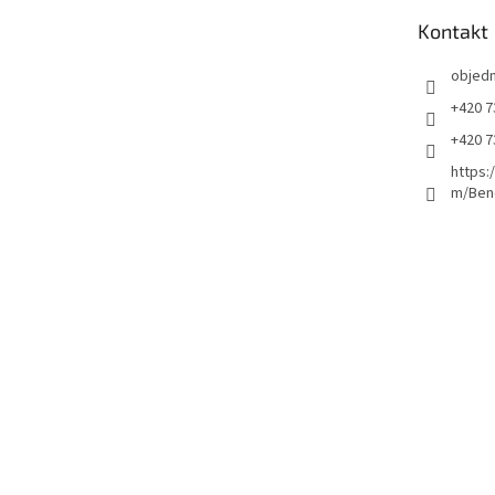
t
Kontakt
í
objed
+420 7
+420 7
https:
m/Ben