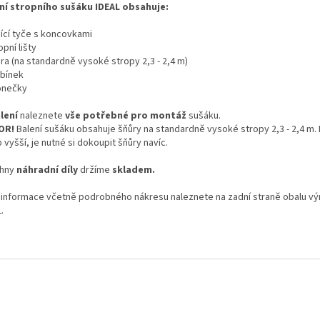
ní stropního sušáku IDEAL obsahuje:
šící tyče s koncovkami
opní lišty
ra (na standardně vysoké stropy 2,3 - 2,4 m)
ebínek
onečky
lení
naleznete
vše potřebné pro montáž
sušáku.
OR!
Balení sušáku obsahuje šňůry na standardně vysoké stropy 2,3 - 2,4 m. 
 vyšší, je nutné si dokoupit šňůry navíc.
hny
náhradní díly
držíme
skladem.
í informace včetně podrobného nákresu naleznete na zadní straně obalu v
.