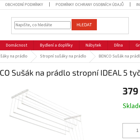
OBCHODNÍ PODMÍNKY
PODMÍNKY OCHRANY OSOBNÍCH ÚDAJŮ
I
HLEDAT
Domácnost
Bydlení a doplňky
Nábytek
Dílna
Gr
šáky na prádlo
Stropní sušáky na prádlo
BENCO Sušák na prádlo
O Sušák na prádlo stropní IDEAL 5 ty
379
Měrná
Skla
cena: