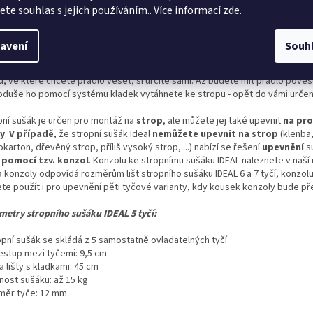
jete souhlas s jejich používáním.. Více informací
zde
.
ailní popis produktu
e prádlo u stropu a získejte tak více prostoru ve vaší koupelně, nad vanou 
avení
Souh
ně. Díky vyšší teplotě u stropu prádlo rychleji uschne.
u, ve které chcete prádlo věšet, si určíte sami. Až budete mít prádlo pově
oduše ho pomocí systému kladek vytáhnete ke stropu - opět do vámi určen
pní sušák je určen pro montáž na
strop
, ale můžete jej také upevnit
na pro
y
.
V případě
, že stropní sušák Ideal
nemůžete upevnit na strop
(klenba
karton, dřevěný strop, příliš vysoký strop, ...) nabízí se řešení
upevnění
s
pomocí tzv. konzol
. Konzolu ke stropnímu sušáku IDEAL naleznete v naší
a konzoly odpovídá rozměrům lišt stropního sušáku IDEAL 6 a 7 tyčí, konzol
te použít i pro upevnění pěti tyčové varianty, kdy kousek konzoly bude př
metry stropního sušáku IDEAL 5 tyčí:
ropní sušák se skládá z 5 samostatně ovladatelných tyčí
zestup mezi tyčemi: 9,5 cm
ka lišty s kladkami: 45 cm
nost sušáku: až 15 kg
ůměr tyče: 12 mm