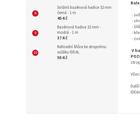
Bale
Solární bazénová hadice 32 mm
černá - 1 m
- su
45 Kč
- str
- šňů
Bazénová hadice 32 mm -
- hř
modrá - 1 m
37 Kč
- zv
Náhradní šňůra ke stropnímu
V ba
sušáku IDEAL
POZ
55 Kč
strop
Všec
Dalš
IDEAL
Z
á
p
a