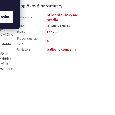
Doplňkové parametry
nebo na
Stropní sušáky na
lasím
Kategorie
:
prádlo
EAN
:
8594032170012
šené,
Délka
:
100 cm
é výšky.
Počet sušících
5
tyčí
:
tilehlé
,
Umístění
:
balkon
,
koupelna
ušáku
 nabídce.
u však
esahovat.