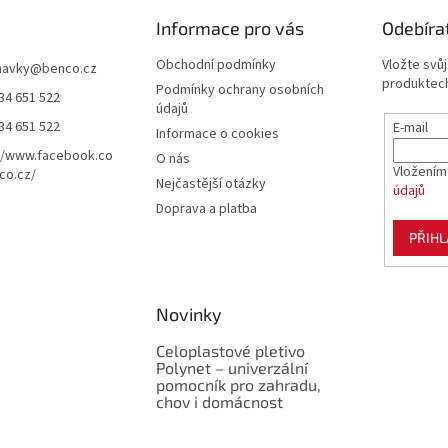
Informace pro vás
Odebíra
Obchodní podmínky
Vložte svů
navky
@
benco.cz
produktech
Podmínky ochrany osobních
34 651 522
údajů
34 651 522
E-mail
Informace o cookies
//www.facebook.co
O nás
Vložením
co.cz/
Nejčastější otázky
údajů
Doprava a platba
PŘIHL
Novinky
Celoplastové pletivo
Polynet – univerzální
pomocník pro zahradu,
chov i domácnost