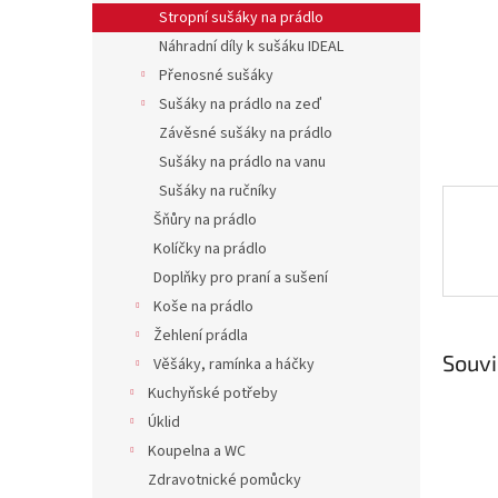
n
Stropní sušáky na prádlo
e
Náhradní díly k sušáku IDEAL
l
Přenosné sušáky
Sušáky na prádlo na zeď
Závěsné sušáky na prádlo
Sušáky na prádlo na vanu
Sušáky na ručníky
Šňůry na prádlo
Kolíčky na prádlo
Doplňky pro praní a sušení
Koše na prádlo
Žehlení prádla
Souvi
Věšáky, ramínka a háčky
Kuchyňské potřeby
Úklid
Koupelna a WC
Zdravotnické pomůcky