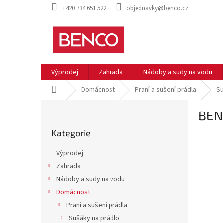
Přejít
+420 734 651 522
objednavky@benco.cz
na
obsah
Výprodej
Zahrada
Nádoby a sudy na vodu
Domů
Domácnost
Praní a sušení prádla
Su
P
BENC
o
Přeskočit
s
Kategorie
kategorie
t
r
Výprodej
a
Zahrada
n
Nádoby a sudy na vodu
n
í
Domácnost
p
Praní a sušení prádla
a
Sušáky na prádlo