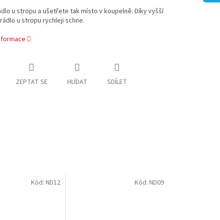
dlo u stropu a ušetřete tak místo v koupelně. Díky vyšší
rádlo u stropu rychleji schne.
informace
ZEPTAT SE
HLÍDAT
SDÍLET
Kód:
ND12
Kód:
ND09