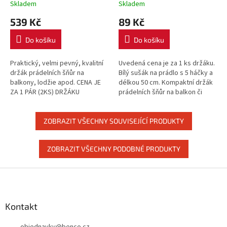
Skladem
Skladem
539 Kč
89 Kč
Do košíku
Do košíku
Praktický, velmi pevný, kvalitní
Uvedená cena je za 1 ks držáku.
držák prádelních šňůr na
Bílý sušák na prádlo s 5 háčky a
balkony, lodžie apod. CENA JE
délkou 50 cm. Kompaktní držák
ZA 1 PÁR (2KS) DRŽÁKU
prádelních šňůr na balkon či
PRÁDELNÍCH ŠŇŮR
lodžii.
ZOBRAZIT VŠECHNY SOUVISEJÍCÍ PRODUKTY
ZOBRAZIT VŠECHNY PODOBNÉ PRODUKTY
Z
á
p
a
Kontakt
t