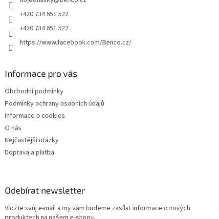
objednavky
@
benco.cz
í
+420 734 651 522
+420 734 651 522
https://www.facebook.com/Benco.cz/
Informace pro vás
Obchodní podmínky
Podmínky ochrany osobních údajů
Informace o cookies
O nás
Nejčastější otázky
Doprava a platba
Odebírat newsletter
Vložte svůj e-mail a my vám budeme zasílat informace o nových
produktech na našem e-shopu.