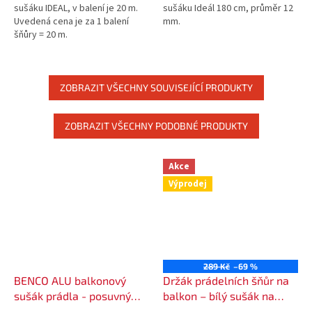
sušáku IDEAL, v balení je 20 m.
sušáku Ideál 180 cm, průměr 12
Uvedená cena je za 1 balení
mm.
šňůry = 20 m.
ZOBRAZIT VŠECHNY SOUVISEJÍCÍ PRODUKTY
ZOBRAZIT VŠECHNY PODOBNÉ PRODUKTY
Akce
Výprodej
289 Kč
–69 %
BENCO ALU balkonový
Držák prádelních šňůr na
sušák prádla - posuvný
balkon – bílý sušák na
délka 70 cm, 7 háčků
prádlo 50 cm / 5 háčků