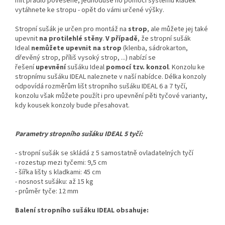
mít prádlo pověšené, jednoduše ho pomocí systému kladek
vytáhnete ke stropu - opět do vámi určené výšky.
Stropní sušák je určen pro montáž na
strop
, ale můžete jej také
upevnit
na protilehlé stěny
.
V případě
, že stropní sušák
Ideal
nemůžete upevnit na strop
(klenba, sádrokarton,
dřevěný strop, příliš vysoký strop, ...) nabízí se
řešení
upevnění
sušáku Ideal
pomocí tzv. konzol
. Konzolu ke
stropnímu sušáku IDEAL naleznete v naší nabídce. Délka konzoly
odpovídá rozměrům lišt stropního sušáku IDEAL 6 a 7 tyčí,
konzolu však můžete použít i pro upevnění pěti tyčové varianty,
kdy kousek konzoly bude přesahovat.
Parametry stropního sušáku IDEAL 5 tyčí:
- stropní sušák se skládá z 5 samostatně ovladatelných tyčí
- rozestup mezi tyčemi: 9,5 cm
- šířka lišty s kladkami: 45 cm
- nosnost sušáku: až 15 kg
- průměr tyče: 12 mm
Balení stropního sušáku IDEAL obsahuje: