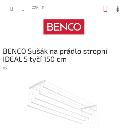
Přejít
NÁKUP
na
CZK
obsah
KOŠÍK
BENCO Sušák na prádlo stropní
IDEAL 5 tyčí 150 cm
05