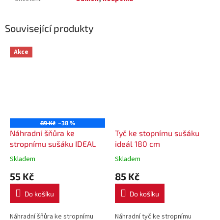
Související produkty
Akce
89 Kč
–38 %
Náhradní šňůra ke
Tyč ke stopnímu sušáku
stropnímu sušáku IDEAL
ideál 180 cm
Skladem
Skladem
55 Kč
85 Kč
Do košíku
Do košíku
Náhradní šňůra ke stropnímu
Náhradní tyč ke stropnímu