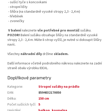
- sušící tyče s koncovkami
- stropní lišty
- šňůra (na standardně vysoké stropy 2,3 - 2,4 m)
- hřebínek
- zvonečky
V balení
naleznete
vše potřebné pro montáž
sušáku.
POZOR!
Balení sušáku obsahuje šňůry na standardně vysoké
stropy 2,3 - 2,4 m. Máte-li strop vyšší, je nutné si dokoupit šňůry
navíc.
Všechny
náhradní díly
držíme
skladem.
Další informace včetně podrobného nákresu naleznete na zadní
straně obalu výrobku IDEAL.
Doplňkové parametry
Kategorie
:
Stropní sušáky na prádlo
EAN
:
8594032170050
Délka
:
150 cm
Počet sušících tyčí
:
5
Umístění
:
balkon
,
koupelna