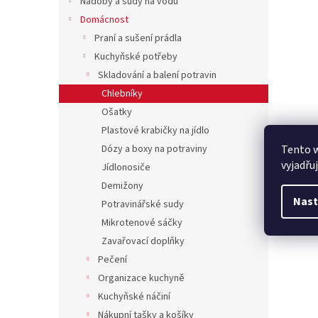
Nádoby a sudy na vodu
Domácnost
Praní a sušení prádla
Kuchyňské potřeby
Skladování a balení potravin
Chlebníky
Ošatky
Plastové krabičky na jídlo
Tento 
Dózy a boxy na potraviny
vyjadřu
Jídlonosiče
Demižony
Nast
Potravinářské sudy
Mikrotenové sáčky
Zavařovací doplňky
Pečení
Organizace kuchyně
Kuchyňské náčiní
Nákupní tašky a košíky