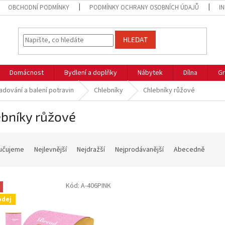
OBCHODNÍ PODMÍNKY
PODMÍNKY OCHRANY OSOBNÍCH ÚDAJŮ
I
HLEDAT
Domácnost
Bydlení a doplňky
Nábytek
Dílna
Gr
adování a balení potravin
Chlebníky
Chlebníky růžové
ebníky růžové
učujeme
Nejlevnější
Nejdražší
Nejprodávanější
Abecedně
Kód:
A-406PINK
odej