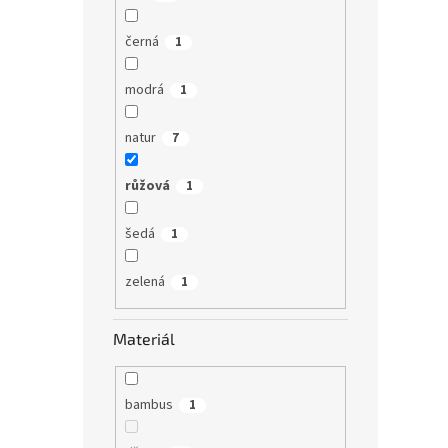
černá
1
modrá
1
natur
7
růžová
1
šedá
1
zelená
1
Materiál
bambus
1