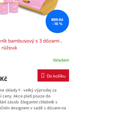
899 Kč
–16 %
ník bambusový s 3 dózami ,
 růžová
Skladem
Do košíku
 Kč
íme sklady !! - velký výprodej za
ší ceny. Akce platí pouze do
ání zásob. Elegantní chlebník s
ičním designem v sadě s dózami na
aj a cukr.
O
v
l