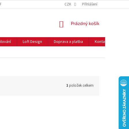
NFORMACE O COOKIES
O NÁS
CZK
NEJČASTĚJŠÍ OTÁZKY
Přihlášení
DOPRAVA 
NÁKUPNÍ
Prázdný košík
KOŠÍK
ilování
Loft Design
Doprava a platba
Kontakty
Rady
1
položek celkem