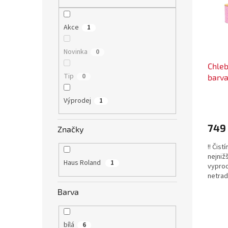
s
o
n
p
d
e
r
u
l
Akce
1
o
k
d
t
Novinka
0
u
ů
Chleb
k
Tip
0
barva
t
ů
Výprodej
1
749
Značky
!! Čist
nejniž
Haus Roland
1
vyprod
netrad
kávu, č
Barva
bílá
6