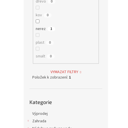
dřevo
0
kov
0
nerez
1
plast
0
smalt
0
VYMAZAT FILTRY
Položek k zobrazení:
1
Přeskočit
Kategorie
kategorie
Výprodej
Zahrada