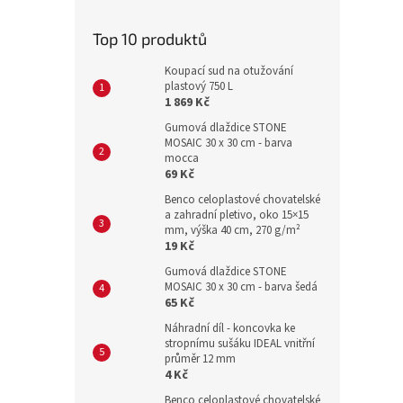
Top 10 produktů
Koupací sud na otužování
plastový 750 L
1 869 Kč
Gumová dlaždice STONE
MOSAIC 30 x 30 cm - barva
mocca
69 Kč
Benco celoplastové chovatelské
a zahradní pletivo, oko 15×15
mm, výška 40 cm, 270 g/m²
19 Kč
Gumová dlaždice STONE
MOSAIC 30 x 30 cm - barva šedá
65 Kč
Náhradní díl - koncovka ke
stropnímu sušáku IDEAL vnitřní
průměr 12 mm
4 Kč
Benco celoplastové chovatelské