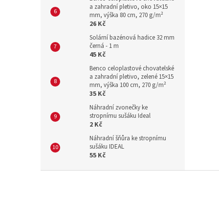
a zahradní pletivo, oko 15×15
mm, výška 80 cm, 270 g/m²
26 Kč
Solární bazénová hadice 32 mm
černá - 1 m
45 Kč
Benco celoplastové chovatelské
a zahradní pletivo, zelené 15×15
mm, výška 100 cm, 270 g/m²
35 Kč
Náhradní zvonečky ke
stropnímu sušáku Ideal
2 Kč
Náhradní šňůra ke stropnímu
sušáku IDEAL
55 Kč
Z
á
p
a
t