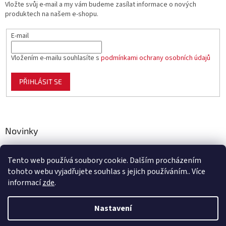
Vložte svůj e-mail a my vám budeme zasílat informace o nových
produktech na našem e-shopu.
E-mail
Vložením e-mailu souhlasíte s
podmínkami ochrany osobních údajů
PŘIHLÁSIT SE
Novinky
Celoplastové pletivo Polynet – univerzální pomocník pro
zahradu, chov i domácnost
Tento web používá soubory cookie. Dalším procházením
tohoto webu vyjadřujete souhlas s jejich používáním.. Více
informací
zde
.
Vytvořil Shoptet
Nastavení
Vážení zákazníci, ve čtvrtek 6. 8. 2026 bude naše společnost z důvodu