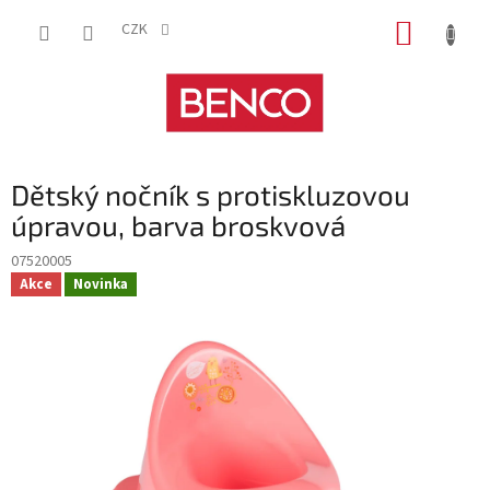
Přejít
NÁKUP
na
CZK
obsah
KOŠÍK
Dětský nočník s protiskluzovou
úpravou, barva broskvová
07520005
Akce
Novinka