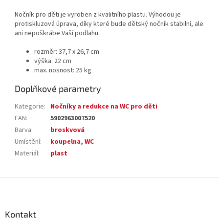
Nočník pro děti je vyroben z kvalitního plastu. Výhodou je
protiskluzová úprava, díky které bude dětský nočník stabilní, ale
ani nepoškrábe Vaší podlahu.
rozměr: 37,7 x 26,7 cm
výška: 22 cm
max. nosnost: 25 kg
Doplňkové parametry
Kategorie
:
Nočníky a redukce na WC pro děti
EAN
:
5902963007520
Barva
:
broskvová
Umístění
:
koupelna
,
WC
Materiál
:
plast
Z
á
p
a
Kontakt