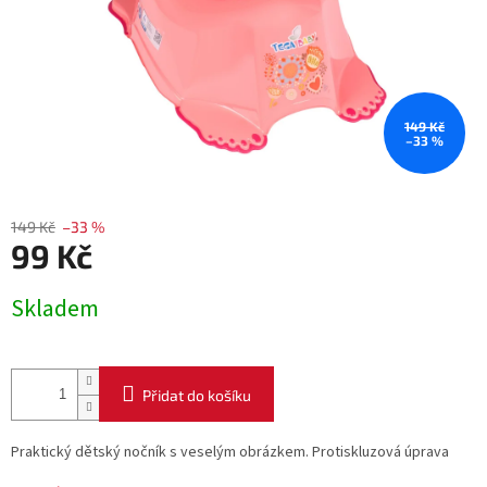
149 Kč
–33 %
149 Kč
–33 %
99 Kč
Měrná
Skladem
cena:
Přidat do košíku
Praktický dětský nočník s veselým obrázkem. Protiskluzová úprava