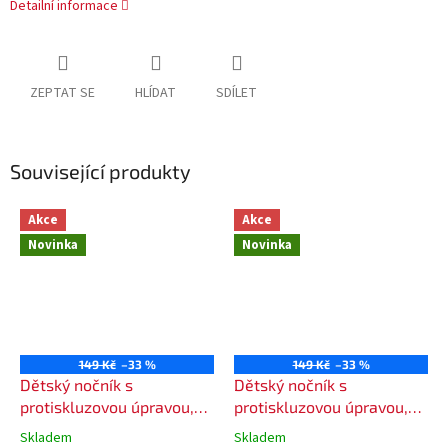
Detailní informace
ZEPTAT SE
HLÍDAT
SDÍLET
Související produkty
Akce
Akce
Novinka
Novinka
149 Kč
–33 %
149 Kč
–33 %
Dětský nočník s
Dětský nočník s
protiskluzovou úpravou,
protiskluzovou úpravou,
barva zlatá
barva bílá
Skladem
Skladem