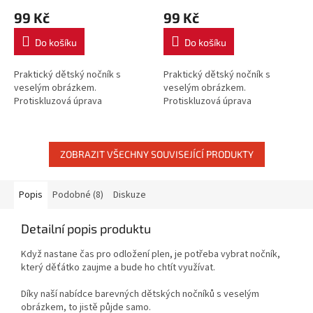
99 Kč
99 Kč
Do košíku
Do košíku
Praktický dětský nočník s
Praktický dětský nočník s
veselým obrázkem.
veselým obrázkem.
Protiskluzová úprava
Protiskluzová úprava
ZOBRAZIT VŠECHNY SOUVISEJÍCÍ PRODUKTY
Popis
Podobné (8)
Diskuze
Detailní popis produktu
Když nastane čas pro odložení plen, je potřeba vybrat nočník,
který děťátko zaujme a bude ho chtít využívat.
Díky naší nabídce barevných dětských nočníků s veselým
obrázkem, to jistě půjde samo.