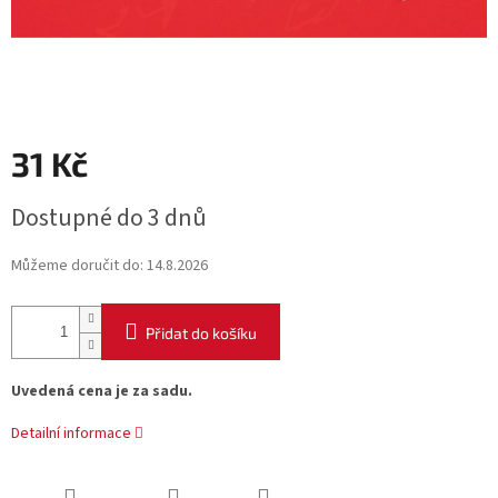
31 Kč
Měrná
Dostupné do 3 dnů
cena:
Můžeme doručit do:
14.8.2026
Přidat do košíku
Uvedená cena je za sadu.
Detailní informace