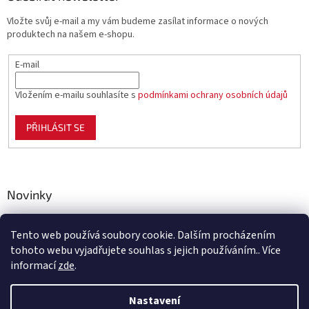
Vložte svůj e-mail a my vám budeme zasílat informace o nových
produktech na našem e-shopu.
E-mail
Vložením e-mailu souhlasíte s
podmínkami ochrany osobních údajů
PŘIHLÁSIT SE
Novinky
Celoplastové pletivo Polynet – univerzální pomocník pro
zahradu, chov i domácnost
Tento web používá soubory cookie. Dalším procházením
tohoto webu vyjadřujete souhlas s jejich používáním.. Více
informací
zde
.
Vytvořil Shoptet
Nastavení