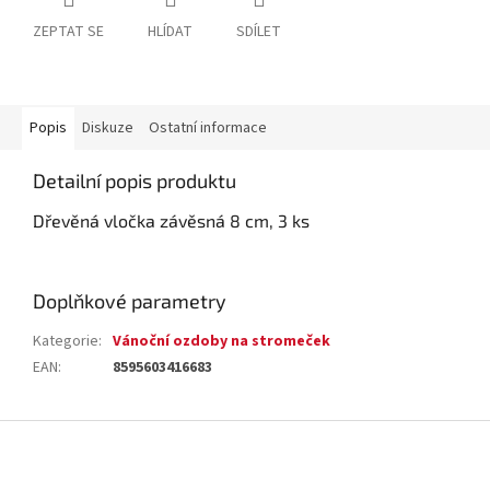
ZEPTAT SE
HLÍDAT
SDÍLET
Popis
Diskuze
Ostatní informace
Detailní popis produktu
Dřevěná vločka závěsná 8 cm, 3 ks
Doplňkové parametry
Kategorie
:
Vánoční ozdoby na stromeček
EAN
:
8595603416683
Z
á
p