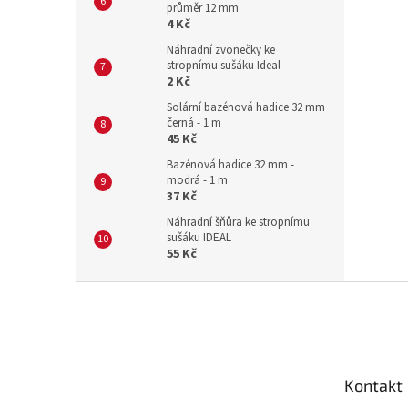
průměr 12 mm
4 Kč
Náhradní zvonečky ke
stropnímu sušáku Ideal
2 Kč
Solární bazénová hadice 32 mm
černá - 1 m
45 Kč
Bazénová hadice 32 mm -
modrá - 1 m
37 Kč
Náhradní šňůra ke stropnímu
sušáku IDEAL
55 Kč
Z
á
p
a
t
Kontakt
í