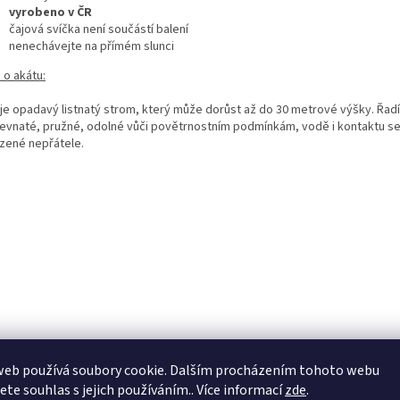
vyrobeno v ČR
čajová svíčka není součástí balení
nenechávejte na přímém slunci
 o akátu:
 je opadavý listnatý strom, který může dorůst až do 30 metrové výšky. Řadí
evnaté, pružné, odolné vůči povětrnostním podmínkám, vodě i kontaktu s
ozené nepřátele.
web používá soubory cookie. Dalším procházením tohoto webu
jete souhlas s jejich používáním.. Více informací
zde
.