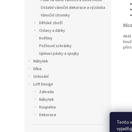
Fólie na okno vánoční a zimní motiv
Ostatní vánoční dekorace a výzdoba
Vánoční stromky
Dětské zboží
Něco
Oslavy a dárky
Akát
Květiny
houž
Poštovní schránky
přir
Upínací pásky a spojky
Nábytek
Dílna
Grilování
Loft Design
Zahrada
Nábytek
Koupelna
Dekorace
Tento 
vyjadřu