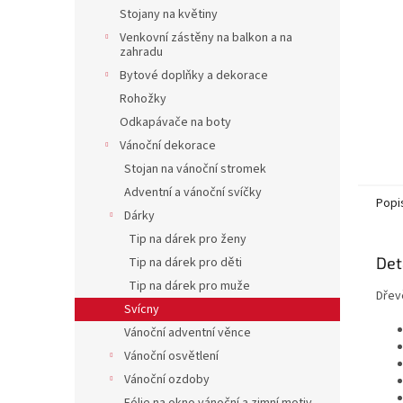
n
Stojany na květiny
e
Venkovní zástěny na balkon a na
l
zahradu
Bytové doplňky a dekorace
Rohožky
Odkapávače na boty
Vánoční dekorace
Stojan na vánoční stromek
Adventní a vánoční svíčky
Popi
Dárky
Tip na dárek pro ženy
Det
Tip na dárek pro děti
Tip na dárek pro muže
Dřev
Svícny
Vánoční adventní věnce
Vánoční osvětlení
Vánoční ozdoby