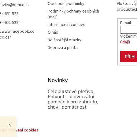
Obchodní podmínky
Vložte svů
navky
@
benco.cz
produktech
Podmínky ochrany osobních
34 651 522
údajů
34 651 522
E-mail
Informace o cookies
//www.facebook.co
O nás
Vložením
co.cz/
Nejčastější otázky
údajů
Doprava a platba
PŘIHL
Novinky
Celoplastové pletivo
Polynet – univerzální
pomocník pro zahradu,
chov i domácnost
vit nastavení cookies