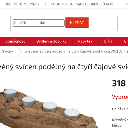
OBCHODNÍ PODMÍNKY
PODMÍNKY OCHRANY OSOBNÍCH ÚDAJŮ
I
HLEDAT
Domácnost
Bydlení a doplňky
Nábytek
Dílna
Gr
Svícny
Dřevěný svícen podélný na čtyři čajové svíčky cca 30x10cm 
ěný svícen podélný na čtyři čajové sv
318
Měrná
Vypro
cena:
Položka 
Dřevěný s
kůrou