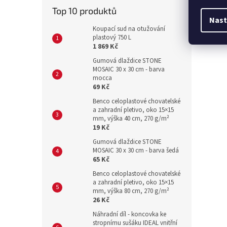
Top 10 produktů
Nast
Koupací sud na otužování
plastový 750 L
1 869 Kč
Gumová dlaždice STONE
MOSAIC 30 x 30 cm - barva
mocca
69 Kč
Benco celoplastové chovatelské
a zahradní pletivo, oko 15×15
mm, výška 40 cm, 270 g/m²
19 Kč
Gumová dlaždice STONE
MOSAIC 30 x 30 cm - barva šedá
65 Kč
Benco celoplastové chovatelské
a zahradní pletivo, oko 15×15
mm, výška 80 cm, 270 g/m²
26 Kč
Náhradní díl - koncovka ke
stropnímu sušáku IDEAL vnitřní