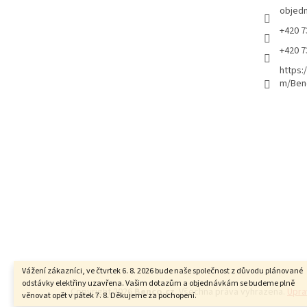
objed
+420 7
+420 7
https:
m/Ben
Vážení zákazníci, ve čtvrtek 6. 8. 2026 bude naše společnost z důvodu plánované
odstávky elektřiny uzavřena. Vašim dotazům a objednávkám se budeme plně
Copyright 2026
Benco.cz
. Všechna práva vyhrazena.
Upra
věnovat opět v pátek 7. 8. Děkujeme za pochopení.