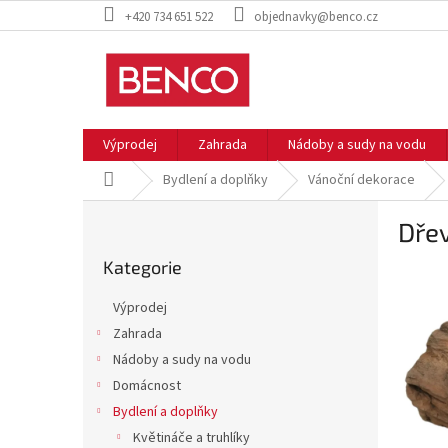
Přejít
+420 734 651 522
objednavky@benco.cz
na
obsah
Výprodej
Zahrada
Nádoby a sudy na vodu
Domů
Bydlení a doplňky
Vánoční dekorace
P
Dřev
o
Přeskočit
s
Kategorie
kategorie
t
r
Výprodej
a
Zahrada
n
Nádoby a sudy na vodu
n
í
Domácnost
p
Bydlení a doplňky
a
Květináče a truhlíky