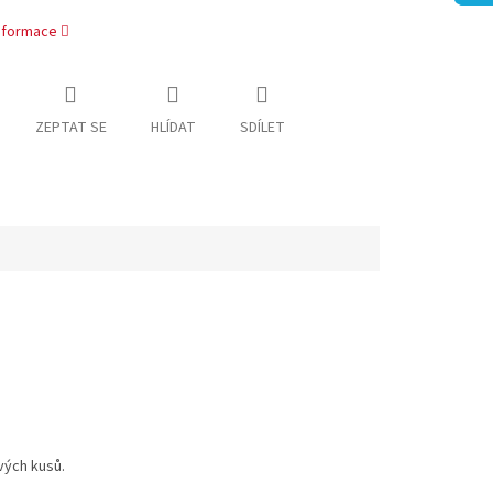
informace
ZEPTAT SE
HLÍDAT
SDÍLET
vých kusů.