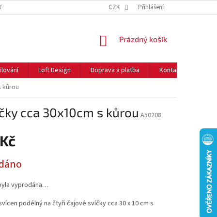
NFORMACE O COOKIES
O NÁS
CZK
NEJČASTĚJŠÍ OTÁZKY
Přihlášení
DOPRAVA 
NÁKUPNÍ
Prázdný košík
KOŠÍK
ilování
Loft Design
Doprava a platba
Kontakty
Rady
s kůrou
íčky cca 30x10cm s kůrou
A50208
 Kč
dáno
byla vyprodána…
vícen podélný na čtyři čajové svíčky cca 30 x 10 cm s