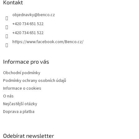
a
Kontakt
c
t
í
objednavky
@
benco.cz
í
p
r
+420 734 651 522
v
+420 734 651 522
k
y
https://www.facebook.com/Benco.cz/
v
ý
p
Informace pro vás
i
s
Obchodní podmínky
u
Podmínky ochrany osobních údajů
Informace o cookies
O nás
Nejčastější otázky
Doprava a platba
Odebírat newsletter