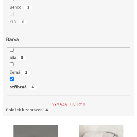
Benco
2
YLD
0
Barva
bílá
5
černá
1
stříbrná
4
VYMAZAT FILTRY
Položek k zobrazení:
4
V
ý