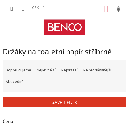
Přejít
NÁKUP
na
CZK
obsah
KOŠÍK
Držáky na toaletní papír stříbrné
Ř
a
Doporučujeme
Nejlevnější
Nejdražší
Nejprodávanější
z
e
Abecedně
n
í
p
ZAVŘÍT FILTR
r
o
d
Cena
u