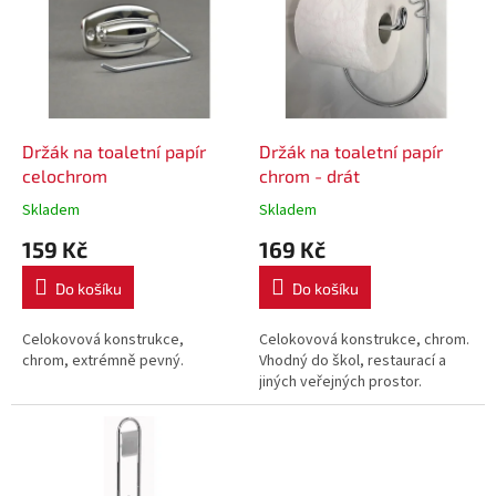
p
i
s
p
r
o
d
Držák na toaletní papír
Držák na toaletní papír
u
celochrom
chrom - drát
k
Skladem
Skladem
t
159 Kč
169 Kč
ů
Do košíku
Do košíku
Celokovová konstrukce,
Celokovová konstrukce, chrom.
chrom, extrémně pevný.
Vhodný do škol, restaurací a
jiných veřejných prostor.