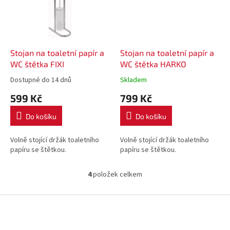
Stojan na toaletní papír a
Stojan na toaletní papír a
WC štětka FIXI
WC štětka HARKO
Dostupné do 14 dnů
Skladem
599 Kč
799 Kč
Do košíku
Do košíku
Volně stojící držák toaletního
Volně stojící držák toaletního
papíru se štětkou.
papíru se štětkou.
4
položek celkem
O
v
l
Z
á
á
d
p
a