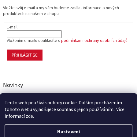
Vložte svůj e-mail a my vám budeme zasílat informace o nových
produktech na našem e-shopu.
E-mail
Vložením e-mailu souhlasíte s
podmínkami ochrany osobních údajů
PŘIHLÁSIT SE
Novinky
Celoplastové pletivo Polynet – univerzální pomocník pro
zahradu, chov i domácnost
Tento web používá soubory cookie. Dalším procházením
tohoto webu vyjadřujete souhlas s jejich používáním.. Více
informací
zde
.
Vytvořil Shoptet
Nastavení