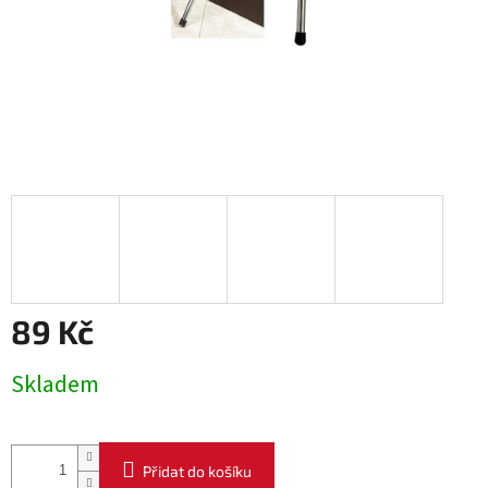
89 Kč
Měrná
Skladem
cena:
Přidat do košíku