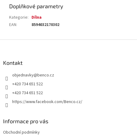
Doplňkové parametry
Kategorie
:
Dílna
EAN
:
8594032170302
Z
á
p
a
Kontakt
t
objednavky
@
benco.cz
í
+420 734 651 522
+420 734 651 522
https://www.facebook.com/Benco.cz/
Informace pro vás
Obchodní podmínky