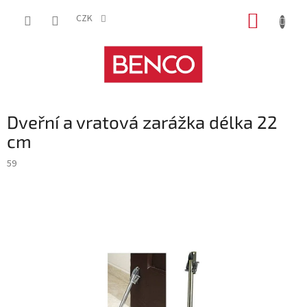
Přejít
NÁKUP
na
CZK
obsah
KOŠÍK
Dveřní a vratová zarážka délka 22
cm
59