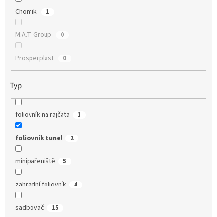
Chomik
1
M.A.T. Group
0
Prosperplast
0
Typ
foliovník na rajčata
1
foliovník tunel
2
minipařeniště
5
zahradní foliovník
4
sadbovač
15