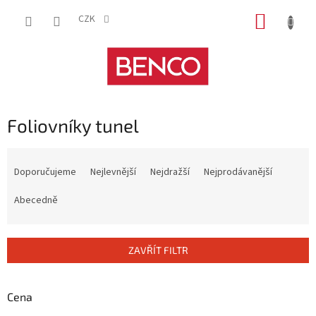
Přejít
NÁKUP
na
CZK
obsah
KOŠÍK
Foliovníky tunel
Ř
a
Doporučujeme
Nejlevnější
Nejdražší
Nejprodávanější
z
e
Abecedně
n
í
p
ZAVŘÍT FILTR
r
o
d
Cena
u