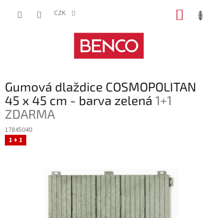
Přejít
NÁKUP
na
CZK
obsah
KOŠÍK
Gumová dlaždice COSMOPOLITAN
45 x 45 cm - barva zelená
1+1
ZDARMA
17845040
1 + 1