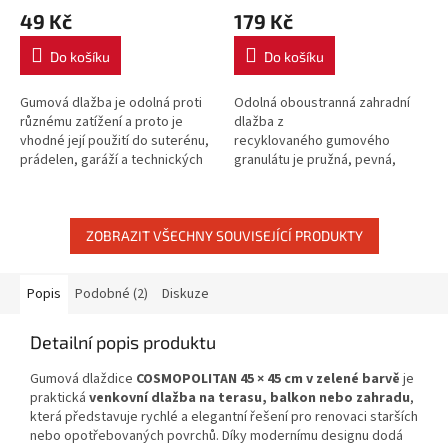
49 Kč
179 Kč
Do košíku
Do košíku
Gumová dlažba je odolná proti
Odolná oboustranná zahradní
různému zatížení a proto je
dlažba z
vhodné její použití do suterénu,
recyklovaného gumového
prádelen, garáží a technických
granulátu je pružná, pevná,
místností. Cena je uvedena za 1
nárazuvzdorná, odolná proti
kus....
poškození. Uvedená cena je za
1 ks dlaždice.
ZOBRAZIT VŠECHNY SOUVISEJÍCÍ PRODUKTY
Popis
Podobné (2)
Diskuze
Detailní popis produktu
Gumová dlaždice
COSMOPOLITAN 45 × 45 cm v zelené barvě
je
praktická
venkovní dlažba na terasu, balkon nebo zahradu
,
která představuje rychlé a elegantní řešení pro renovaci starších
nebo opotřebovaných povrchů. Díky modernímu designu dodá