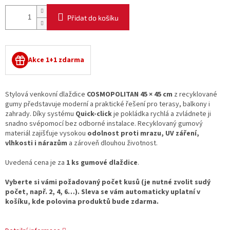
Přidat do košíku
Akce 1+1 zdarma
Stylová venkovní dlaždice
COSMOPOLITAN 45 × 45 cm
z recyklované
gumy představuje moderní a praktické řešení pro terasy, balkony i
zahrady. Díky systému
Quick-click
je pokládka rychlá a zvládnete ji
snadno svépomocí bez odborné instalace. Recyklovaný gumový
materiál zajišťuje vysokou
odolnost proti mrazu, UV záření,
vlhkosti i nárazům
a zároveň dlouhou životnost.
Uvedená cena je za
1 ks gumové dlaždice
.
Vyberte si vámi požadovaný počet kusů (je nutné zvolit sudý
počet, např. 2, 4, 6…). Sleva se vám automaticky uplatní v
košíku, kde polovina produktů bude zdarma.