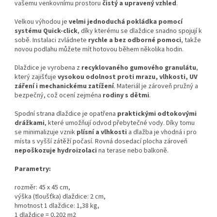
vašemu venkovnímu prostoru
čistý a upravený vzhled
.
Velkou výhodou je
velmi jednoduchá pokládka pomocí
systému Quick-click
, díky kterému se dlaždice snadno spojují k
sobě. Instalaci zvládnete
rychle a bez odborné pomoci
, takže
novou podlahu můžete mít hotovou během několika hodin.
Dlaždice je vyrobena z
recyklovaného gumového granulátu
,
který zajišťuje
vysokou odolnost proti mrazu, vlhkosti, UV
záření i mechanickému zatížení
. Materiál je zároveň pružný a
bezpečný, což ocení zejména
rodiny s dětmi
.
Spodní strana dlaždice je opatřena
praktickými odtokovými
drážkami
, které umožňují odvod přebytečné vody. Díky tomu
se minimalizuje vznik
plísní a vlhkosti
a dlažba je vhodná i pro
místa s vyšší zátěží počasí. Rovná dosedací plocha zároveň
nepoškozuje hydroizolaci
na terase nebo balkoně.
Parametry:
rozměr: 45 x 45 cm,
výška (tloušťka) dlaždice: 2 cm,
hmotnost 1 dlaždice: 1,38 kg,
1 dlaždice = 0,202 m2