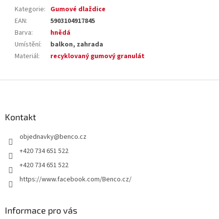
Kategorie
:
Gumové dlaždice
EAN
:
5903104917845
Barva
:
hnědá
Umístění
:
balkon, zahrada
Materiál
:
recyklovaný gumový granulát
Z
á
p
a
Kontakt
t
objednavky
@
benco.cz
í
+420 734 651 522
+420 734 651 522
https://www.facebook.com/Benco.cz/
Informace pro vás