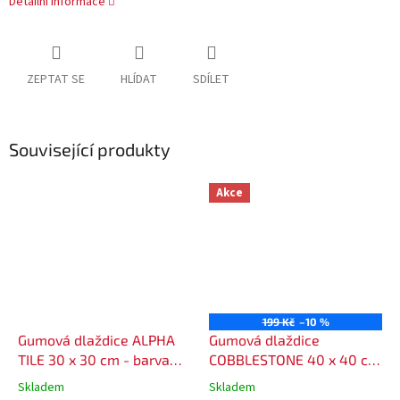
Detailní informace
ZEPTAT SE
HLÍDAT
SDÍLET
Související produkty
Akce
199 Kč
–10 %
Gumová dlaždice ALPHA
Gumová dlaždice
TILE 30 x 30 cm - barva
COBBLESTONE 40 x 40 cm
černá
- barva hnědá
Skladem
Skladem