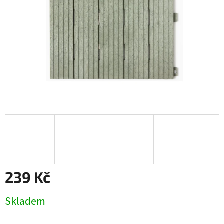
239 Kč
Měrná
Skladem
cena: