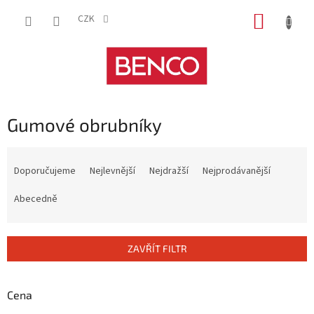
Přejít
NÁKUP
na
CZK
obsah
KOŠÍK
Gumové obrubníky
Ř
a
Doporučujeme
Nejlevnější
Nejdražší
Nejprodávanější
z
e
Abecedně
n
í
p
ZAVŘÍT FILTR
r
o
d
Cena
u