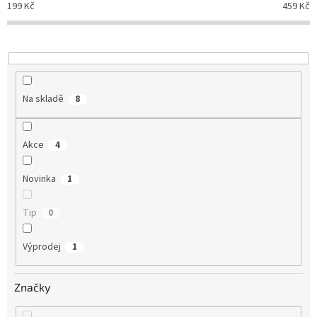
199
Kč
459
Kč
k
t
ů
Na skladě
8
Akce
4
Novinka
1
Tip
0
Výprodej
1
Značky