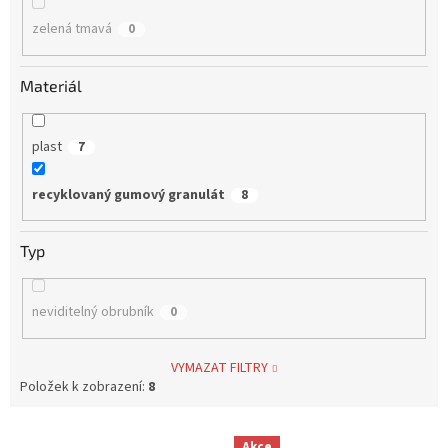
zelená tmavá
0
Materiál
plast
7
recyklovaný gumový granulát
8
Typ
neviditelný obrubník
0
VYMAZAT FILTRY
Položek k zobrazení:
8
V
Akce