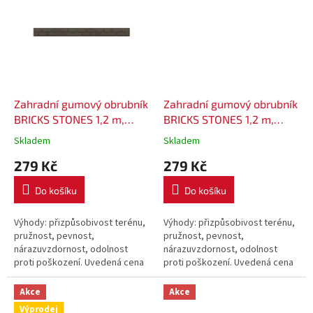
Zahradní gumový obrubník
Zahradní gumový obrubník
BRICKS STONES 1,2 m,
BRICKS STONES 1,2 m,
výška 9 cm - barva hnědá
výška 9 cm - barva šedá
Skladem
Skladem
279 Kč
279 Kč
Do košíku
Do košíku
Výhody: přizpůsobivost terénu,
Výhody: přizpůsobivost terénu,
pružnost, pevnost,
pružnost, pevnost,
nárazuvzdornost, odolnost
nárazuvzdornost, odolnost
proti poškození. Uvedená cena
proti poškození. Uvedená cena
je za 1 ks gumového obrubníku
je za 1 ks gumového obrubníku
o délce 120 cm.
o délce 120 cm.
Akce
Akce
Výprodej