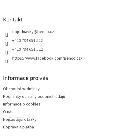
á
á
d
p
a
a
Kontakt
c
t
í
objednavky
@
benco.cz
í
p
r
+420 734 651 522
v
+420 734 651 522
k
y
https://www.facebook.com/Benco.cz/
v
ý
p
Informace pro vás
i
s
Obchodní podmínky
u
Podmínky ochrany osobních údajů
Informace o cookies
O nás
Nejčastější otázky
Doprava a platba