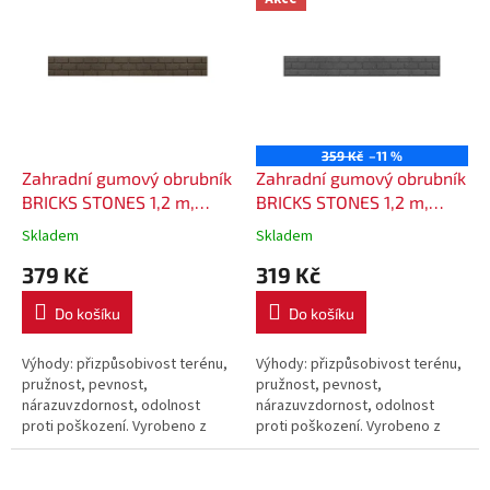
ý
p
i
s
p
r
o
359 Kč
–11 %
d
Zahradní gumový obrubník
Zahradní gumový obrubník
u
BRICKS STONES 1,2 m,
BRICKS STONES 1,2 m,
k
výška 15 cm - barva hnědá
výška 15 cm - barva šedá
Skladem
Skladem
t
379 Kč
319 Kč
ů
Do košíku
Do košíku
Výhody: přizpůsobivost terénu,
Výhody: přizpůsobivost terénu,
pružnost, pevnost,
pružnost, pevnost,
nárazuvzdornost, odolnost
nárazuvzdornost, odolnost
proti poškození. Vyrobeno z
proti poškození. Vyrobeno z
recyklovaného gumového
recyklovaného gumového
granulátu, což zaručuje vysokou
granulátu, což zaručuje vysokou
životnost....
životnost....