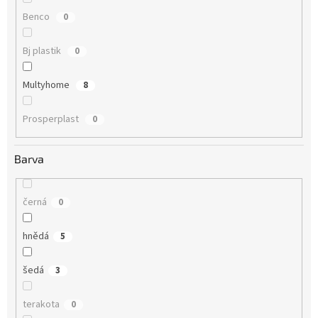
Benco
0
Bj plastik
0
Multyhome
8
Prosperplast
0
Barva
černá
0
hnědá
5
šedá
3
terakota
0