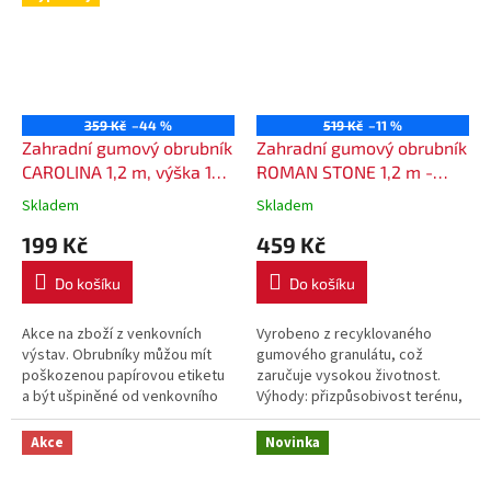
359 Kč
–44 %
519 Kč
–11 %
Zahradní gumový obrubník
Zahradní gumový obrubník
CAROLINA 1,2 m, výška 15
ROMAN STONE 1,2 m -
cm - barva šedá
barva hnědá
Skladem
Skladem
199 Kč
459 Kč
Do košíku
Do košíku
Akce na zboží z venkovních
Vyrobeno z recyklovaného
výstav. Obrubníky můžou mít
gumového granulátu, což
poškozenou papírovou etiketu
zaručuje vysokou životnost.
a být ušpiněné od venkovního
Výhody: přizpůsobivost terénu,
skladování. Tyto vady nemají
pružnost, pevnost,
vliv na funkčnost výrobku. Platí...
nárazuvzdornost, odolnost
Akce
Novinka
proti poškození. Gumový...