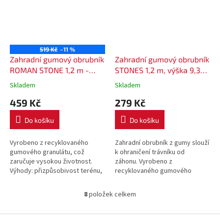
519 Kč
–11 %
Zahradní gumový obrubník
Zahradní gumový obrubník
ROMAN STONE 1,2 m -
STONES 1,2 m, výška 9,3
barva šedá
cm - barva šedá
Skladem
Skladem
459 Kč
279 Kč
Do košíku
Do košíku
Vyrobeno z recyklovaného
Zahradní obrubník z gumy slouží
gumového granulátu, což
k ohraničení trávníku od
zaručuje vysokou životnost.
záhonu. Vyrobeno z
Výhody: přizpůsobivost terénu,
recyklovaného gumového
pružnost, pevnost,
granulátu, což zaručuje vysokou
nárazuvzdornost, odolnost
životnost.
8
položek celkem
O
proti poškození. Gumový...
Výhody: přizpůsobivost...
v
l
Z