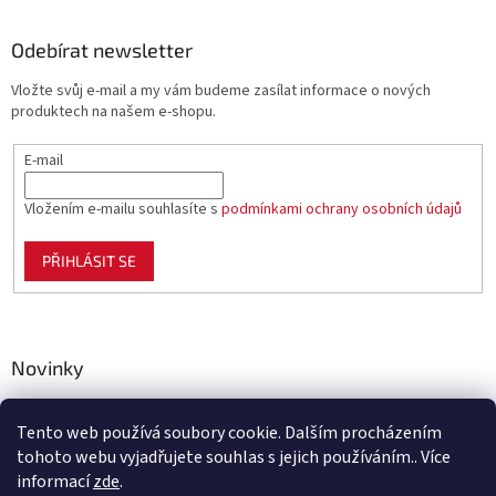
Odebírat newsletter
Vložte svůj e-mail a my vám budeme zasílat informace o nových
produktech na našem e-shopu.
E-mail
Vložením e-mailu souhlasíte s
podmínkami ochrany osobních údajů
PŘIHLÁSIT SE
Novinky
Celoplastové pletivo Polynet – univerzální pomocník pro
zahradu, chov i domácnost
Tento web používá soubory cookie. Dalším procházením
tohoto webu vyjadřujete souhlas s jejich používáním.. Více
informací
zde
.