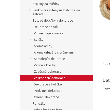
n
Stojany na květiny
e
Venkovní zástěny na balkon a na
l
zahradu
Bytové doplňky a dekorace
Dekorace na stůl
Vonné oleje a vosky
Svíčky
Aromalampy
Aroma difuzéry s tyčinkami
Samolepící dekorace
Popi
Věnce a košíky
Závěsné dekorace
Velikonoční dekorace
Det
Dekorace s kolíčkem
Hníz
Podzimní dekorace
Okenní dekorace
Rohožky