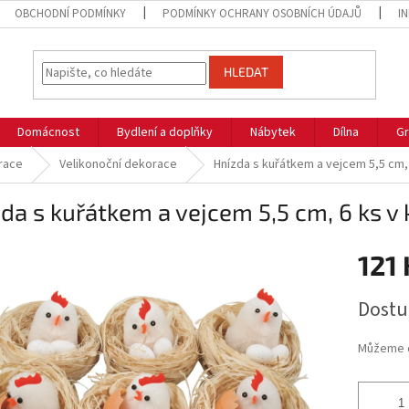
OBCHODNÍ PODMÍNKY
PODMÍNKY OCHRANY OSOBNÍCH ÚDAJŮ
I
HLEDAT
Domácnost
Bydlení a doplňky
Nábytek
Dílna
Gr
race
Velikonoční dekorace
Hnízda s kuřátkem a vejcem 5,5 cm, 
da s kuřátkem a vejcem 5,5 cm, 6 ks v 
121 
Měrná
Dostu
cena:
Můžeme d