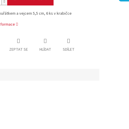
kuřátkem a vejcem 5,5 cm, 6 ks v krabičce
informace
ZEPTAT SE
HLÍDAT
SDÍLET