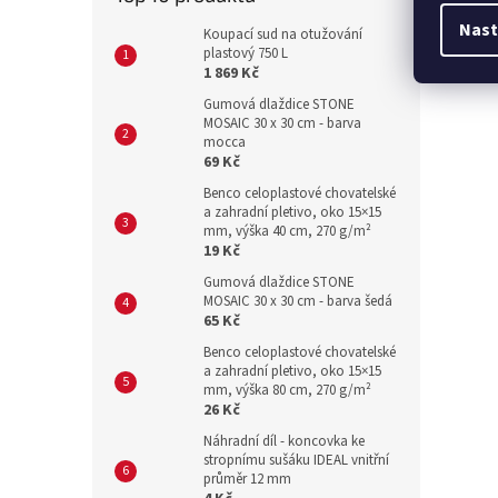
Nast
Koupací sud na otužování
plastový 750 L
1 869 Kč
Gumová dlaždice STONE
MOSAIC 30 x 30 cm - barva
mocca
69 Kč
Benco celoplastové chovatelské
a zahradní pletivo, oko 15×15
mm, výška 40 cm, 270 g/m²
19 Kč
Gumová dlaždice STONE
MOSAIC 30 x 30 cm - barva šedá
65 Kč
Benco celoplastové chovatelské
a zahradní pletivo, oko 15×15
mm, výška 80 cm, 270 g/m²
26 Kč
Náhradní díl - koncovka ke
stropnímu sušáku IDEAL vnitřní
průměr 12 mm