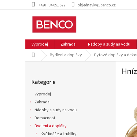
Přejít
+420 734 651 522
objednavky@benco.cz
na
obsah
Výprodej
Zahrada
Nádoby a sudy na vodu
Domů
Bydlení a doplňky
Bytové doplňky a deko
P
Hníz
o
Přeskočit
s
Kategorie
kategorie
t
r
Výprodej
a
Zahrada
n
Nádoby a sudy na vodu
n
í
Domácnost
p
Bydlení a doplňky
a
Květináče a truhlíky