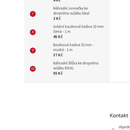
4 Kč
Náhradní zvonečky ke
stropnímu sušáku Ideal
2 Kč
Solární bazénová hadice 32 mm
černá - 1 m
45 Kč
Bazénová hadice 32 mm -
modrá - 1 m
37 Kč
Náhradní šňůra ke stropnímu
sušáku IDEAL
55 Kč
Z
á
p
a
t
Kontakt
í
objed