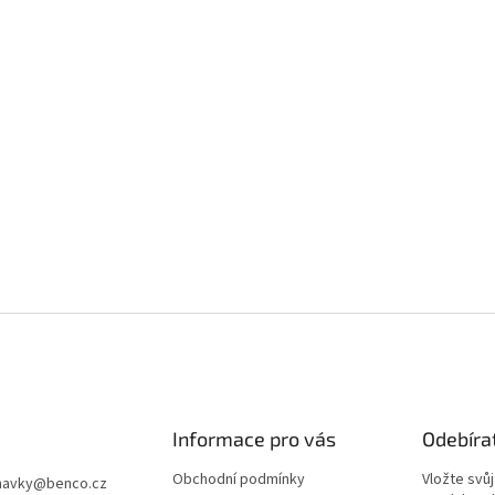
Informace pro vás
Odebíra
Obchodní podmínky
Vložte svů
navky
@
benco.cz