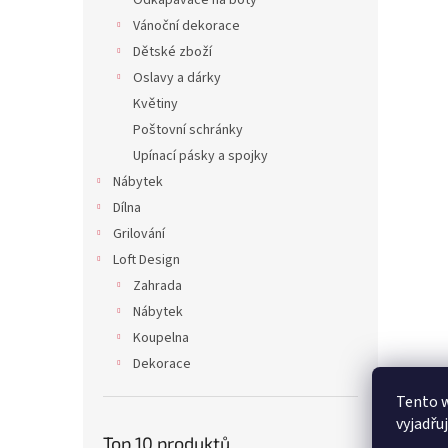
Odkapávače na boty
Vánoční dekorace
Dětské zboží
Oslavy a dárky
Květiny
Poštovní schránky
Upínací pásky a spojky
Nábytek
Dílna
Grilování
Loft Design
Zahrada
Nábytek
Koupelna
Dekorace
Tento 
vyjadřu
Top 10 produktů