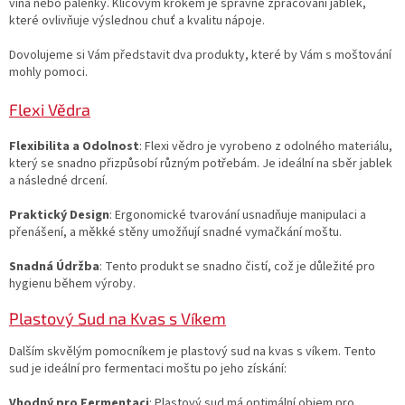
vína nebo pálenky. Klíčovým krokem je správné zpracování jablek,
které ovlivňuje výslednou chuť a kvalitu nápoje.
Dovolujeme si Vám představit dva produkty, které by Vám s moštování
mohly pomoci.
Flexi Vědra
Flexibilita a Odolnost
: Flexi vědro je vyrobeno z odolného materiálu,
který se snadno přizpůsobí různým potřebám. Je ideální na sběr jablek
a následné drcení.
Praktický Design
: Ergonomické tvarování usnadňuje manipulaci a
přenášení, a měkké stěny umožňují snadné vymačkání moštu.
Snadná Údržba
: Tento produkt se snadno čistí, což je důležité pro
hygienu během výroby.
Plastový Sud na Kvas s Víkem
Dalším skvělým pomocníkem je plastový sud na kvas s víkem. Tento
sud je ideální pro fermentaci moštu po jeho získání:
Vhodný pro Fermentaci
: Plastový sud má optimální objem pro