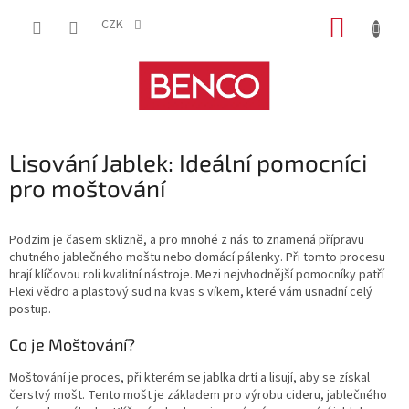
Přejít
NÁKUP
na
CZK
obsah
KOŠÍK
Lisování Jablek: Ideální pomocníci
pro moštování
Podzim je časem sklizně, a pro mnohé z nás to znamená přípravu
chutného jablečného moštu nebo domácí pálenky. Při tomto procesu
hrají klíčovou roli kvalitní nástroje. Mezi nejvhodnější pomocníky patří
Flexi vědro a plastový sud na kvas s víkem, které vám usnadní celý
postup.
Co je Moštování?
Moštování je proces, při kterém se jablka drtí a lisují, aby se získal
čerstvý mošt. Tento mošt je základem pro výrobu cideru, jablečného