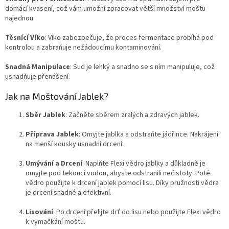
domácí kvasení, což vám umožní zpracovat větší množství moštu
najednou.
Těsnící Víko
: Víko zabezpečuje, že proces fermentace probíhá pod
kontrolou a zabraňuje nežádoucímu kontaminování.
Snadná Manipulace
: Sud je lehký a snadno se s ním manipuluje, což
usnadňuje přenášení.
Jak na Moštování Jablek?
Sběr Jablek
: Začněte sběrem zralých a zdravých jablek.
Příprava Jablek
: Omyjte jablka a odstraňte jádřince. Nakrájení
na menší kousky usnadní drcení.
Umývání a Drcení
: Naplňte Flexi vědro jablky a důkladně je
omyjte pod tekoucí vodou, abyste odstranili nečistoty. Poté
vědro použijte k drcení jablek pomocí lisu. Díky pružnosti vědra
je drcení snadné a efektivní.
Lisování
: Po drcení přelijte drť do lisu nebo použijte Flexi vědro
k vymačkání moštu.