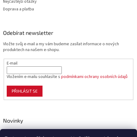
Nejčastější otázky
Doprava a platba
Odebírat newsletter
Vložte svůj e-mail a my vám budeme zasílat informace o nových
produktech na našem e-shopu.
E-mail
Vložením e-mailu souhlasíte s
podmínkami ochrany osobních údajů
PŘIHLÁSIT SE
Novinky
Celoplastové pletivo Polynet – univerzální pomocník pro
zahradu, chov i domácnost