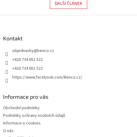
DALŠÍ ČLÁNEK
Z
á
p
a
Kontakt
t
objednavky
@
benco.cz
í
+420 734 651 522
+420 734 651 522
https://www.facebook.com/Benco.cz/
Informace pro vás
Obchodní podmínky
Podmínky ochrany osobních údajů
Informace o cookies
O nás