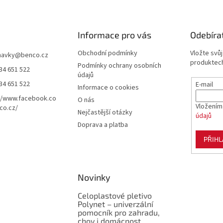
Informace pro vás
Odebíra
Obchodní podmínky
Vložte svů
navky
@
benco.cz
produktech
Podmínky ochrany osobních
34 651 522
údajů
34 651 522
E-mail
Informace o cookies
//www.facebook.co
O nás
Vložením
co.cz/
Nejčastější otázky
údajů
Doprava a platba
PŘIHL
Novinky
Celoplastové pletivo
Polynet – univerzální
pomocník pro zahradu,
chov i domácnost