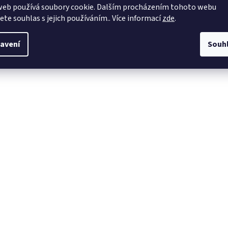
web používá soubory cookie. Dalším procházením tohoto webu
jete souhlas s jejich používáním.. Více informací
zde
.
avení
Souh