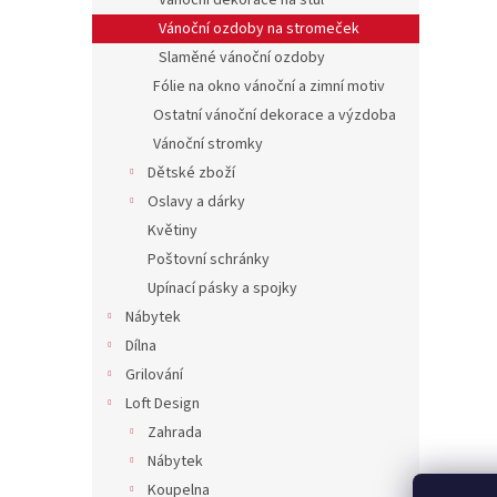
Vánoční dekorace na stůl
Vánoční ozdoby na stromeček
Slaměné vánoční ozdoby
Fólie na okno vánoční a zimní motiv
Ostatní vánoční dekorace a výzdoba
Vánoční stromky
Dětské zboží
Oslavy a dárky
Květiny
Poštovní schránky
Upínací pásky a spojky
Nábytek
Dílna
Grilování
Loft Design
Zahrada
Nábytek
Koupelna