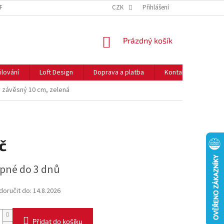
NFORMACE O COOKIES
O NÁS
CZK
NEJČASTĚJŠÍ OTÁZKY
Přihlášení
DOPRAVA 
NÁKUPNÍ
Prázdný košík
KOŠÍK
ilování
Loft Design
Doprava a platba
Kontakty
Rady
 závěsný 10 cm, zelená
č
pné do 3 dnů
oručit do:
14.8.2026
Přidat do košíku