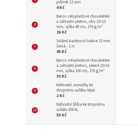
průměr 12 mm
4 Kč
Benco celoplastové chovatelské
a zahradní pletivo, oko 15×15
mm, výška 80 cm, 270 g/m²
26 Kč
Solární bazénová hadice 32 mm
černá - 1 m
45 Kč
Benco celoplastové chovatelské
a zahradní pletivo, zelené 15×15
mm, výška 100 cm, 270 g/m²
35 Kč
Náhradní zvonečky ke
stropnímu sušáku Ideal
2 Kč
Náhradní šňůra ke stropnímu
sušáku IDEAL
55 Kč
Z
á