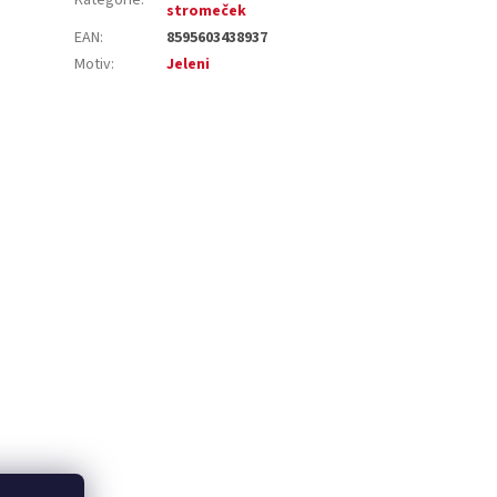
stromeček
EAN
:
8595603438937
Motiv
:
Jeleni