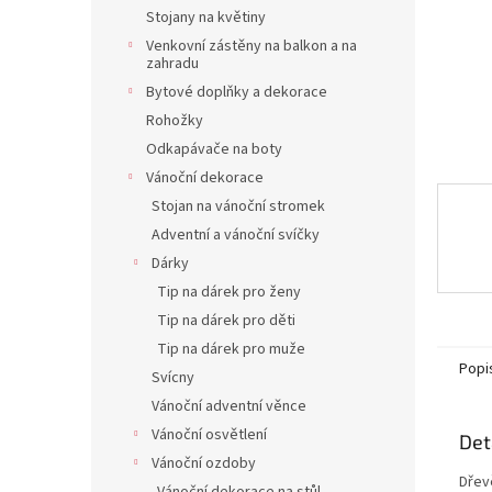
n
Stojany na květiny
e
Venkovní zástěny na balkon a na
l
zahradu
Bytové doplňky a dekorace
Rohožky
Odkapávače na boty
Vánoční dekorace
Stojan na vánoční stromek
Adventní a vánoční svíčky
Dárky
Tip na dárek pro ženy
Tip na dárek pro děti
Tip na dárek pro muže
Popi
Svícny
Vánoční adventní věnce
Vánoční osvětlení
Det
Vánoční ozdoby
Dřevě