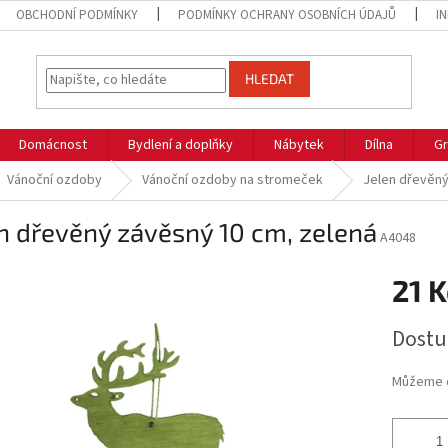
OBCHODNÍ PODMÍNKY
PODMÍNKY OCHRANY OSOBNÍCH ÚDAJŮ
I
HLEDAT
Domácnost
Bydlení a doplňky
Nábytek
Dílna
Gr
Vánoční ozdoby
Vánoční ozdoby na stromeček
Jelen dřevěný
n dřevěný závěsný 10 cm, zelená
A4048
21 K
Měrná
Dostu
cena:
Můžeme d