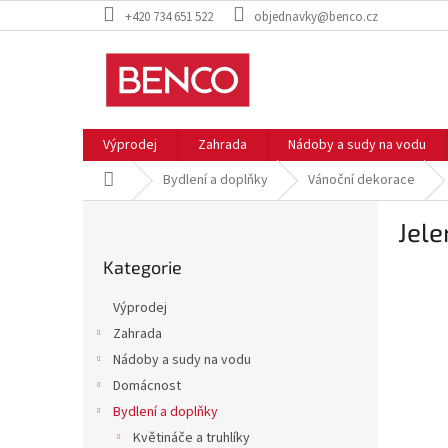
Přejít
+420 734 651 522
objednavky@benco.cz
na
obsah
Výprodej
Zahrada
Nádoby a sudy na vodu
Domů
Bydlení a doplňky
Vánoční dekorace
P
Jele
o
Přeskočit
s
Kategorie
kategorie
t
r
Výprodej
a
Zahrada
n
Nádoby a sudy na vodu
n
í
Domácnost
p
Bydlení a doplňky
a
Květináče a truhlíky