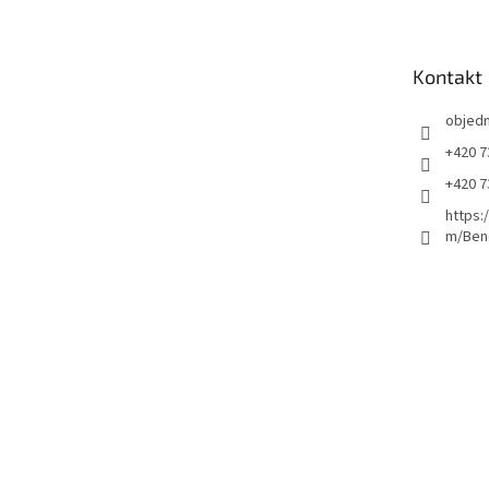
p
a
t
Kontakt
í
objed
+420 7
+420 7
https:
m/Ben