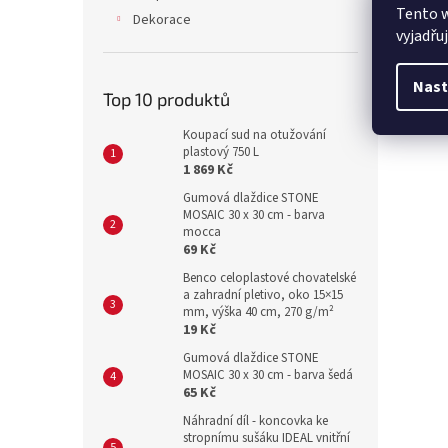
Tento 
Dekorace
vyjadřu
Nast
Top 10 produktů
Koupací sud na otužování
plastový 750 L
1 869 Kč
Gumová dlaždice STONE
MOSAIC 30 x 30 cm - barva
mocca
69 Kč
Benco celoplastové chovatelské
a zahradní pletivo, oko 15×15
mm, výška 40 cm, 270 g/m²
19 Kč
Gumová dlaždice STONE
MOSAIC 30 x 30 cm - barva šedá
65 Kč
Náhradní díl - koncovka ke
stropnímu sušáku IDEAL vnitřní