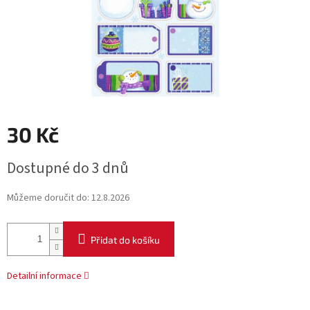
30 Kč
Měrná
Dostupné do 3 dnů
cena:
Můžeme doručit do:
12.8.2026
Přidat do košíku
Detailní informace