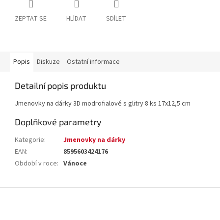
ZEPTAT SE
HLÍDAT
SDÍLET
Popis
Diskuze
Ostatní informace
Detailní popis produktu
Jmenovky na dárky 3D modrofialové s glitry 8 ks 17x12,5 cm
Doplňkové parametry
Kategorie
:
Jmenovky na dárky
EAN
:
8595603424176
Období v roce
:
Vánoce
Z
á
p