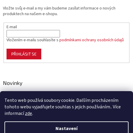
Vložte svůj e-mail a my vám budeme zasílat informace o nových
produktech na našem e-shopu.
E-mail
Vložením e-mailu souhlasíte s
podmínkami ochrany osobních údajů
PŘIHLÁSIT SE
Novinky
Celoplastové pletivo Polynet – univerzální pomocník pro
zahradu, chov i domácnost
Tento web používá soubory cookie. Dalším procházením
tohoto webu vyjadřujete souhlas s jejich používáním.. Více
informací
zde
.
Vytvořil Shoptet
Nastavení