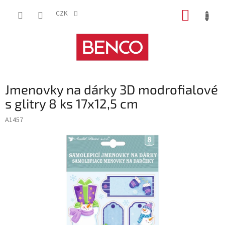
Přejít
NÁKUP
na
CZK
obsah
KOŠÍK
Jmenovky na dárky 3D modrofialové
s glitry 8 ks 17x12,5 cm
A1457