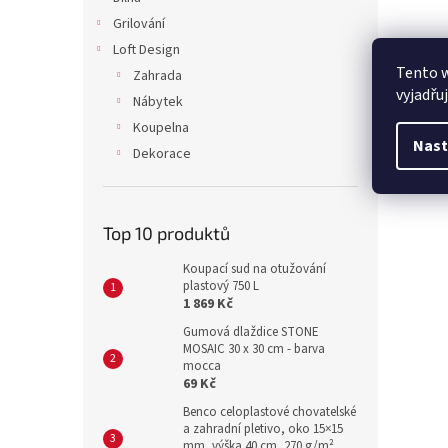
Grilování
Loft Design
Tento 
Zahrada
vyjadřu
Nábytek
Koupelna
Nast
Dekorace
Top 10 produktů
Koupací sud na otužování
plastový 750 L
1 869 Kč
Gumová dlaždice STONE
MOSAIC 30 x 30 cm - barva
mocca
69 Kč
Benco celoplastové chovatelské
a zahradní pletivo, oko 15×15
mm, výška 40 cm, 270 g/m²