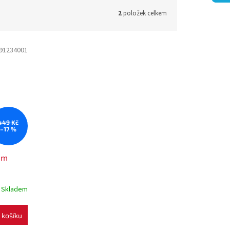
2
položek celkem
91234001
449 Kč
–17 %
kem
Skladem
 košíku