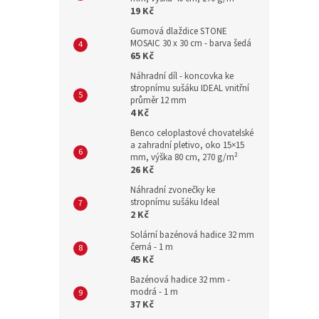
19 Kč
Gumová dlaždice STONE
MOSAIC 30 x 30 cm - barva šedá
65 Kč
Náhradní díl - koncovka ke
stropnímu sušáku IDEAL vnitřní
průměr 12 mm
4 Kč
Benco celoplastové chovatelské
a zahradní pletivo, oko 15×15
mm, výška 80 cm, 270 g/m²
26 Kč
Náhradní zvonečky ke
stropnímu sušáku Ideal
2 Kč
Solární bazénová hadice 32 mm
černá - 1 m
45 Kč
Bazénová hadice 32 mm -
modrá - 1 m
37 Kč