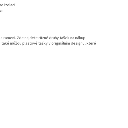
o izolací
en
na rameni. Zde najdete různé druhy tašek na nákup.
s také můžou plastové tašky v originálním designu, které