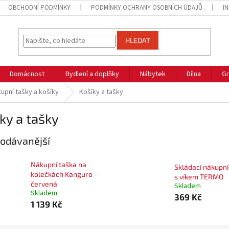
OBCHODNÍ PODMÍNKY
PODMÍNKY OCHRANY OSOBNÍCH ÚDAJŮ
I
HLEDAT
Domácnost
Bydlení a doplňky
Nábytek
Dílna
Gr
upní tašky a košíky
Košíky a tašky
ky a tašky
odávanější
Nákupní taška na
Skládací nákupní
kolečkách Kanguro -
s víkem TERMO
červená
Skladem
Skladem
369 Kč
1 139 Kč