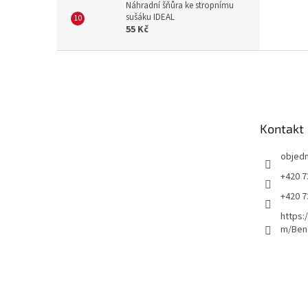
Náhradní šňůra ke stropnímu
sušáku IDEAL
55 Kč
Z
á
p
a
t
Kontakt
í
objed
+420 7
+420 7
https:
m/Ben