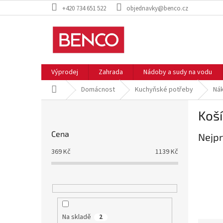
Přejít
+420 734 651 522
objednavky@benco.cz
na
obsah
Výprodej
Zahrada
Nádoby a sudy na vodu
Domů
Domácnost
Kuchyňské potřeby
Nák
P
Koší
o
s
Cena
Nejpr
t
r
369
Kč
1139
Kč
a
n
n
í
p
a
Na skladě
2