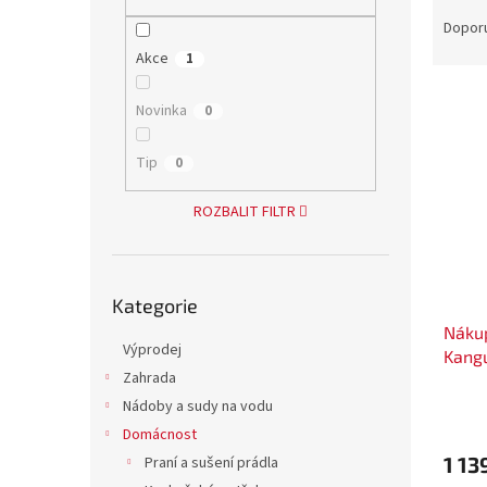
Ř
n
a
e
Dopor
z
l
Akce
1
e
V
n
Novinka
0
ý
í
p
p
Tip
0
i
r
s
o
ROZBALIT FILTR
p
d
r
u
o
k
Přeskočit
d
t
Kategorie
kategorie
u
ů
Nákup
k
Výprodej
Kangu
t
Zahrada
ů
Nádoby a sudy na vodu
Domácnost
1 13
Praní a sušení prádla