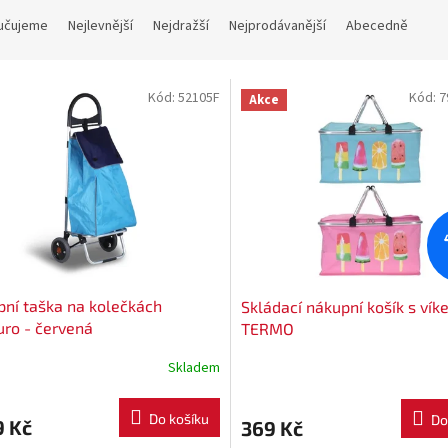
učujeme
Nejlevnější
Nejdražší
Nejprodávanější
Abecedně
Kód:
52105F
Kód:
7
Akce
ní taška na kolečkách
Skládací nákupní košík s ví
ro - červená
TERMO
Skladem
Do košíku
Do
9 Kč
369 Kč