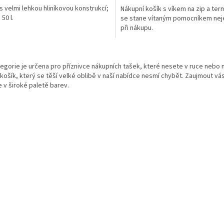
s velmi lehkou hliníkovou konstrukcí;
Nákupní košík s víkem na zip a term
50 l.
se stane vítaným pomocníkem nej
při nákupu.
O
v
egorie je určena pro příznivce nákupních tašek, které nesete v ruce nebo 
l
košík, který se těší velké oblibě v naší nabídce nesmí chybět. Zaujmout vá
á
 v široké paletě barev.
d
a
c
í
p
r
v
k
y
v
ý
p
i
s
u