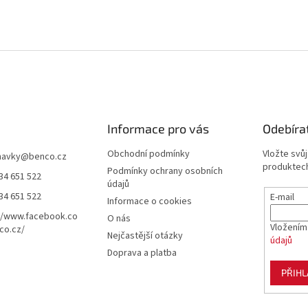
Informace pro vás
Odebíra
Obchodní podmínky
Vložte svů
navky
@
benco.cz
produktech
Podmínky ochrany osobních
34 651 522
údajů
34 651 522
E-mail
Informace o cookies
//www.facebook.co
O nás
Vložením
co.cz/
Nejčastější otázky
údajů
Doprava a platba
PŘIHL