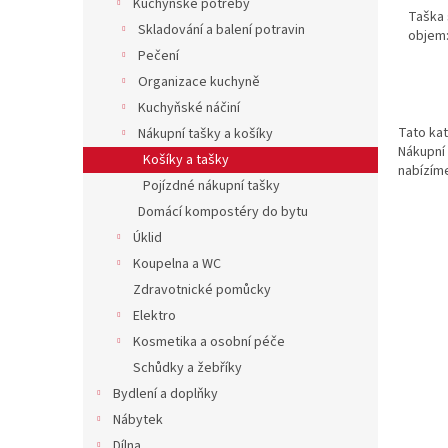
Kuchyňské potřeby
Taška 
Skladování a balení potravin
objem: 
Pečení
Organizace kuchyně
Kuchyňské náčiní
Tato kat
Nákupní tašky a košíky
Nákupní 
Košíky a tašky
nabízíme
Pojízdné nákupní tašky
Domácí kompostéry do bytu
Úklid
Koupelna a WC
Zdravotnické pomůcky
Elektro
Kosmetika a osobní péče
Schůdky a žebříky
Bydlení a doplňky
Nábytek
Dílna