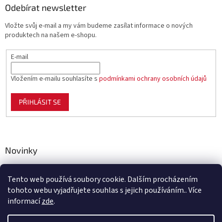
Odebírat newsletter
Vložte svůj e-mail a my vám budeme zasílat informace o nových
produktech na našem e-shopu.
E-mail
Vložením e-mailu souhlasíte s
podmínkami ochrany osobních údajů
PŘIHLÁSIT SE
Novinky
Celoplastové pletivo Polynet – univerzální pomocník pro
zahradu, chov i domácnost
Tento web používá soubory cookie. Dalším procházením
tohoto webu vyjadřujete souhlas s jejich používáním.. Více
informací
zde
.
Vytvořil Shoptet