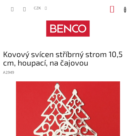
Přejít
NÁKUP
na
CZK
obsah
KOŠÍK
Kovový svícen stříbrný strom 10,5
cm, houpací, na čajovou
A2949