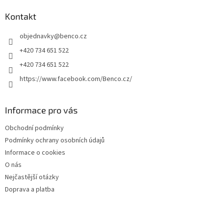
p
a
Kontakt
t
objednavky
@
benco.cz
í
+420 734 651 522
+420 734 651 522
https://www.facebook.com/Benco.cz/
Informace pro vás
Obchodní podmínky
Podmínky ochrany osobních údajů
Informace o cookies
O nás
Nejčastější otázky
Doprava a platba