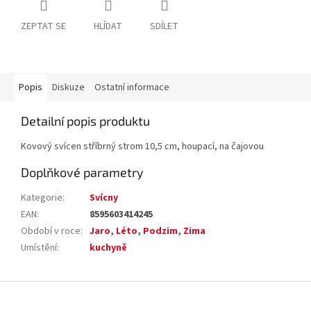
ZEPTAT SE
HLÍDAT
SDÍLET
Popis
Diskuze
Ostatní informace
Detailní popis produktu
Kovový svícen stříbrný strom 10,5 cm, houpací, na čajovou
Doplňkové parametry
Kategorie
:
Svícny
EAN
:
8595603414245
Období v roce
:
Jaro
,
Léto
,
Podzim
,
Zima
Umístění
:
kuchyně
Z
á