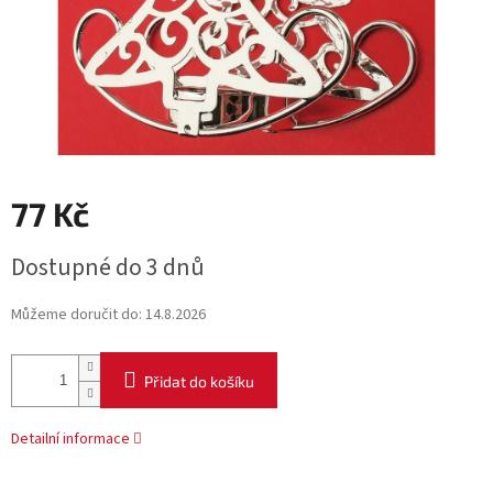
77 Kč
Měrná
Dostupné do 3 dnů
cena:
Můžeme doručit do:
14.8.2026
Přidat do košíku
Detailní informace