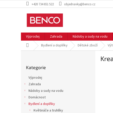
Přejít
+420 734 651 522
objednavky@benco.cz
na
obsah
Výprodej
Zahrada
Nádoby a sudy na vodu
Domů
Bydlení a doplňky
Dětské zboží
Výt
P
Krea
o
Přeskočit
s
Kategorie
kategorie
t
r
Výprodej
a
Zahrada
n
Nádoby a sudy na vodu
n
í
Domácnost
p
Bydlení a doplňky
a
Květináče a truhlíky