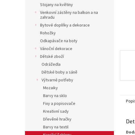
n
Stojany na květiny
e
Venkovní zástěny na balkon a na
l
zahradu
Bytové doplňky a dekorace
Rohožky
Odkapávače na boty
Vánoční dekorace
Dětské zboží
Odrážedla
Dětské boby a sáně
Výtvarné potřeby
Mozaiky
Barvy na sklo
Popi
Fixy a popisovače
Kreativní sady
Dřevěné hračky
Det
Barvy na textil
Dodá