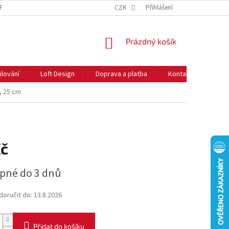
NFORMACE O COOKIES
O NÁS
CZK
NEJČASTĚJŠÍ OTÁZKY
Přihlášení
DOPRAVA 
NÁKUPNÍ
Prázdný košík
KOŠÍK
ilování
Loft Design
Doprava a platba
Kontakty
Rady
, 25 cm
Kč
pné do 3 dnů
oručit do:
13.8.2026
Přidat do košíku