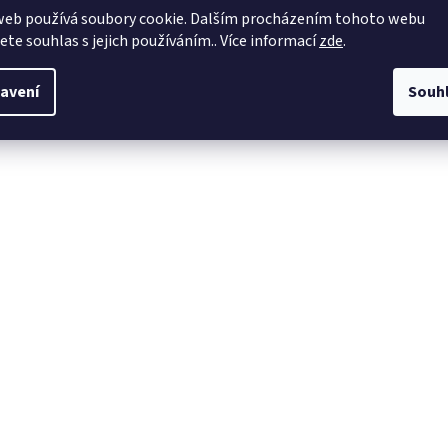
web používá soubory cookie. Dalším procházením tohoto webu
jete souhlas s jejich používáním.. Více informací
zde
.
avení
Souh