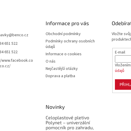
Informace pro vás
Odebíra
Obchodní podmínky
Vložte svů
navky
@
benco.cz
produktech
Podmínky ochrany osobních
34 651 522
údajů
34 651 522
E-mail
Informace o cookies
//www.facebook.co
O nás
Vložením
co.cz/
Nejčastější otázky
údajů
Doprava a platba
PŘIHL
Novinky
Celoplastové pletivo
Polynet – univerzální
pomocník pro zahradu,