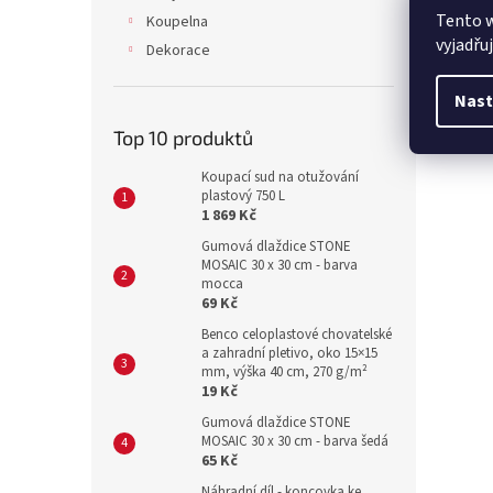
Tento 
Koupelna
vyjadřu
Dekorace
Nast
Top 10 produktů
Koupací sud na otužování
plastový 750 L
1 869 Kč
Gumová dlaždice STONE
MOSAIC 30 x 30 cm - barva
mocca
69 Kč
Benco celoplastové chovatelské
a zahradní pletivo, oko 15×15
mm, výška 40 cm, 270 g/m²
19 Kč
Gumová dlaždice STONE
MOSAIC 30 x 30 cm - barva šedá
65 Kč
Náhradní díl - koncovka ke