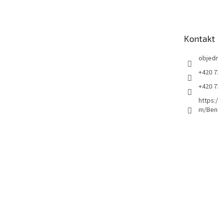
p
a
t
Kontakt
í
objed
+420 7
+420 7
https:
m/Ben