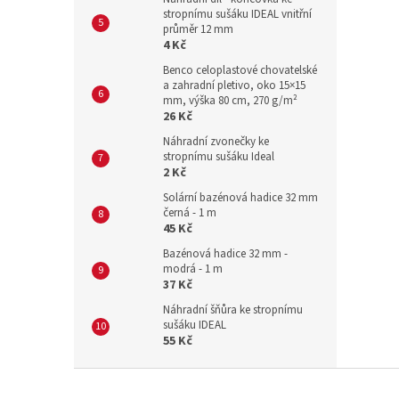
stropnímu sušáku IDEAL vnitřní
průměr 12 mm
4 Kč
Benco celoplastové chovatelské
a zahradní pletivo, oko 15×15
mm, výška 80 cm, 270 g/m²
26 Kč
Náhradní zvonečky ke
stropnímu sušáku Ideal
2 Kč
Solární bazénová hadice 32 mm
černá - 1 m
45 Kč
Bazénová hadice 32 mm -
modrá - 1 m
37 Kč
Náhradní šňůra ke stropnímu
sušáku IDEAL
55 Kč
Z
á