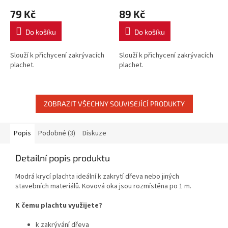
79 Kč
89 Kč
Do košíku
Do košíku
Slouží k přichycení zakrývacích
Slouží k přichycení zakrývacích
plachet.
plachet.
ZOBRAZIT VŠECHNY SOUVISEJÍCÍ PRODUKTY
Popis
Podobné (3)
Diskuze
Detailní popis produktu
Modrá krycí plachta ideální k zakrytí dřeva nebo jiných
stavebních materiálů. Kovová oka jsou rozmístěna po 1 m.
K čemu plachtu využijete?
k zakrývání dřeva