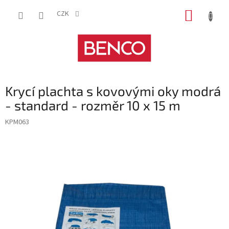
Přejít
NÁKUP
na
CZK
obsah
KOŠÍK
Krycí plachta s kovovými oky modrá
- standard - rozměr 10 x 15 m
KPM063