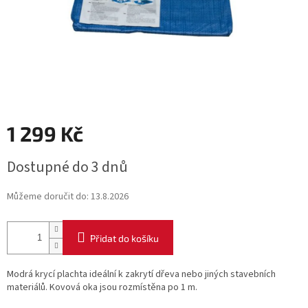
1 299 Kč
Měrná
Dostupné do 3 dnů
cena:
Můžeme doručit do:
13.8.2026
Přidat do košíku
Modrá krycí plachta ideální k zakrytí dřeva nebo jiných stavebních
materiálů. Kovová oka jsou rozmístěna po 1 m.