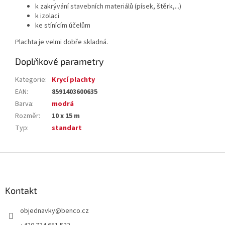
k zakrývání stavebních materiálů (písek, štěrk,...)
k izolaci
ke stínícím účelům
Plachta je velmi dobře skladná.
Doplňkové parametry
Kategorie
:
Krycí plachty
EAN
:
8591403600635
Barva
:
modrá
Rozměr
:
10 x 15 m
Typ
:
standart
Z
á
p
a
Kontakt
t
objednavky
@
benco.cz
í