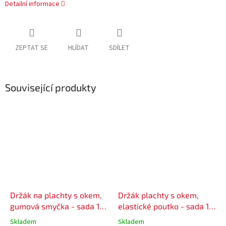
Detailní informace
ZEPTAT SE
HLÍDAT
SDÍLET
Související produkty
Držák na plachty s okem,
Držák plachty s okem,
gumová smyčka - sada 10
elastické poutko - sada 10
ks
ks
Skladem
Skladem