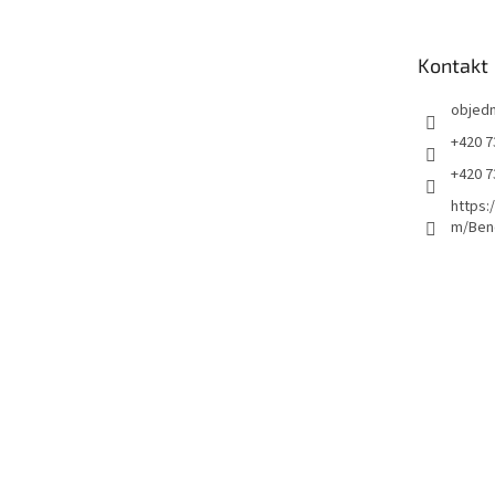
a
t
Kontakt
í
objed
+420 7
+420 7
https:
m/Ben