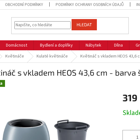
OBCHODNÍ PODMÍNKY
PODMÍNKY OCHRANY OSOBNÍCH ÚDAJŮ
I
HLEDAT
Domácnost
Bydlení a doplňky
Nábytek
Dílna
Gr
Květináče
Kulaté květináče
Květináč s vkladem HEOS 43,6 c
ináč s vkladem HEOS 43,6 cm - barva 
ka
319
Měrná
Skla
cena: