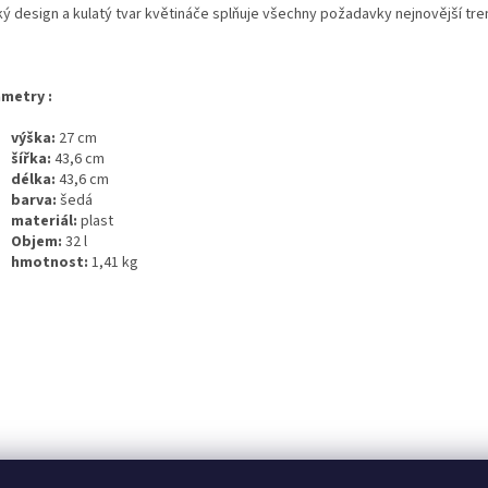
ký design a kulatý tvar květináče splňuje všechny požadavky nejnovější tre
metry :
výška:
27 cm
šířka:
43,6 cm
délka:
43,6 cm
barva:
šedá
materiál:
plast
Objem:
32 l
hmotnost:
1,41 kg