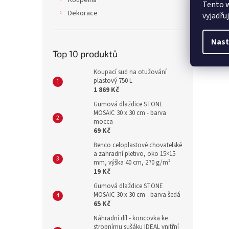
Koupelna
Tento 
Dekorace
vyjadřu
Nast
Top 10 produktů
Koupací sud na otužování
plastový 750 L
1 869 Kč
Gumová dlaždice STONE
MOSAIC 30 x 30 cm - barva
mocca
69 Kč
Benco celoplastové chovatelské
a zahradní pletivo, oko 15×15
mm, výška 40 cm, 270 g/m²
19 Kč
Gumová dlaždice STONE
MOSAIC 30 x 30 cm - barva šedá
65 Kč
Náhradní díl - koncovka ke
stropnímu sušáku IDEAL vnitřní