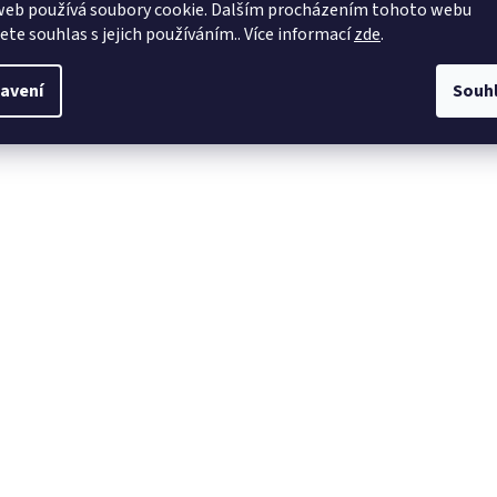
web používá soubory cookie. Dalším procházením tohoto webu
jete souhlas s jejich používáním.. Více informací
zde
.
avení
Souh