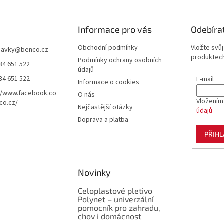
Informace pro vás
Odebíra
Obchodní podmínky
Vložte svů
navky
@
benco.cz
produktech
Podmínky ochrany osobních
34 651 522
údajů
34 651 522
E-mail
Informace o cookies
//www.facebook.co
O nás
Vložením
co.cz/
Nejčastější otázky
údajů
Doprava a platba
PŘIHL
Novinky
Celoplastové pletivo
Polynet – univerzální
pomocník pro zahradu,
chov i domácnost