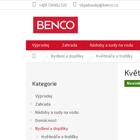
Přejít
+420 734 651 522
objednavky@benco.cz
na
obsah
Výprodej
Zahrada
Nádoby a sudy na vodu
Domů
Bydlení a doplňky
Květináče a truhlíky
P
Květ
o
Přeskočit
s
Kategorie
kategorie
Novin
t
r
Výprodej
a
Zahrada
n
Nádoby a sudy na vodu
n
í
Domácnost
p
Bydlení a doplňky
a
Květináče a truhlíky