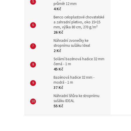
průměr 12 mm
4 Kč
Benco celoplastové chovatelské
a zahradní pletivo, oko 15×15
mm, výška 80 cm, 270 g/m²
26 Kč
Náhradní zvonečky ke
stropnímu sušáku Ideal
2 Kč
Solární bazénová hadice 32 mm
černá - 1 m
45 Kč
Bazénová hadice 32 mm -
modrá - 1 m
37 Kč
Náhradní šňůra ke stropnímu
sušáku IDEAL
55 Kč
Z
á
p