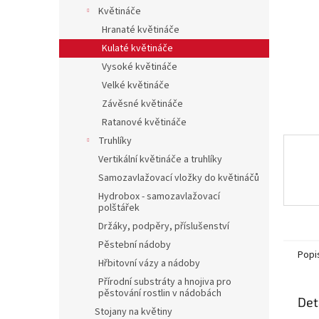
n
Květináče
e
Hranaté květináče
l
Kulaté květináče
Vysoké květináče
Velké květináče
Závěsné květináče
Ratanové květináče
Truhlíky
Vertikální květináče a truhlíky
Samozavlažovací vložky do květináčů
Hydrobox - samozavlažovací
polštářek
Držáky, podpěry, příslušenství
Pěstební nádoby
Popi
Hřbitovní vázy a nádoby
Přírodní substráty a hnojiva pro
pěstování rostlin v nádobách
Det
Stojany na květiny