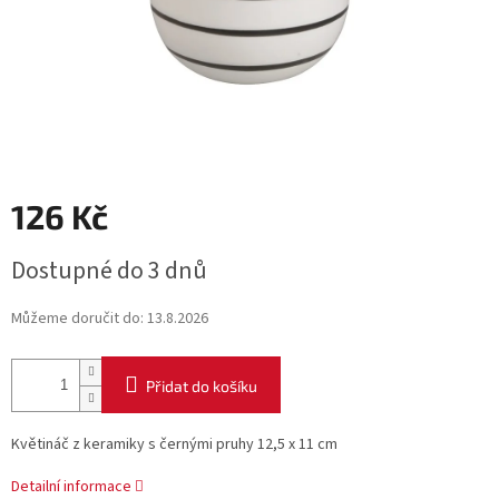
126 Kč
Měrná
Dostupné do 3 dnů
cena:
Můžeme doručit do:
13.8.2026
Přidat do košíku
Květináč z keramiky s černými pruhy 12,5 x 11 cm
Detailní informace