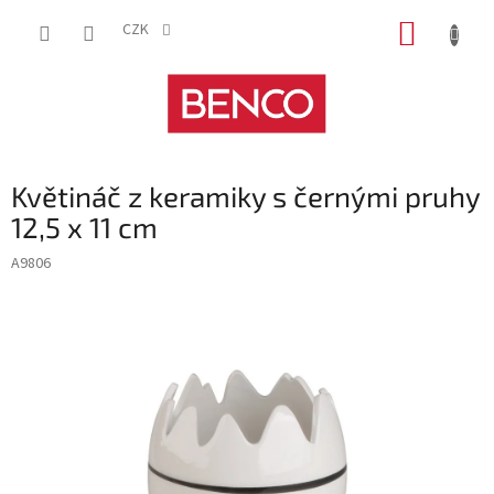
Přejít
NÁKUP
na
CZK
obsah
KOŠÍK
Květináč z keramiky s černými pruhy
12,5 x 11 cm
A9806