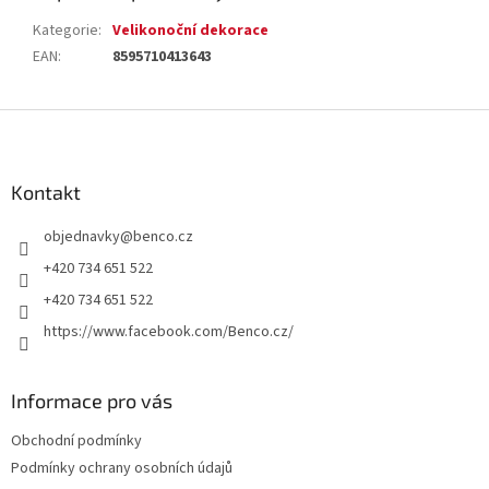
Kategorie
:
Velikonoční dekorace
EAN
:
8595710413643
Z
á
p
a
Kontakt
t
objednavky
@
benco.cz
í
+420 734 651 522
+420 734 651 522
https://www.facebook.com/Benco.cz/
Informace pro vás
Obchodní podmínky
Podmínky ochrany osobních údajů