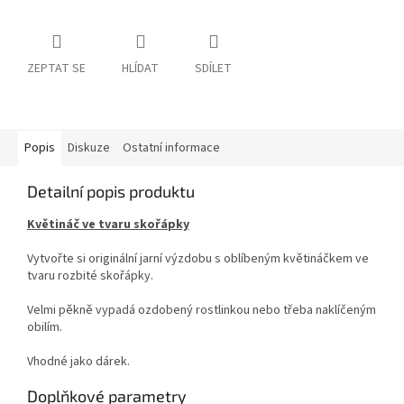
ZEPTAT SE
HLÍDAT
SDÍLET
Popis
Diskuze
Ostatní informace
Detailní popis produktu
Květináč ve tvaru skořápky
Vytvořte si originální jarní výzdobu s oblíbeným květináčkem ve
tvaru rozbité skořápky.
Velmi pěkně vypadá ozdobený rostlinkou nebo třeba naklíčeným
obilím.
Vhodné jako dárek.
Doplňkové parametry