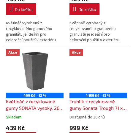
Do košíku
Do košíku
Květináč vyrobený z
Květináč vyrobený z
recyklovaného gumového
recyklovaného gumového
granulátu je ideální pro
granulátu je ideální pro
celoroční použití v exteriéru.
celoroční použití v exteriéru.
Odolává mrazu i horku.
Odolává mrazu i horku.
Akce
Akce
499 Kč
–12 %
1 159 Kč
–13 %
Květináč z recyklované
Truhlík z recyklované
gumy SONATA vysoký, 26 x
gumy Sonata Trough 71 x
26 x 50 cm - barva šedá
31,5 x 50 cm - černý
Skladem
Dostupné do 10 dnů
439 Kč
999 Kč