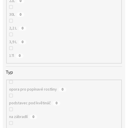
22L
0
30L
0
2,2 L
0
3,9 L
0
17l
0
Typ
opora pro popínavé rostliny
0
podstavec pod květináč
0
na zábradlí
0