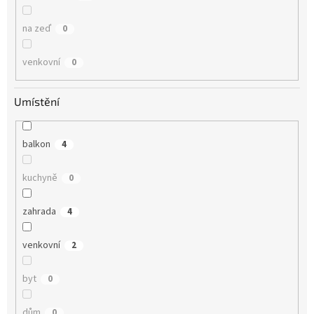
na zeď
0
venkovní
0
Umístění
balkon
4
kuchyně
0
zahrada
4
venkovní
2
byt
0
dům
0