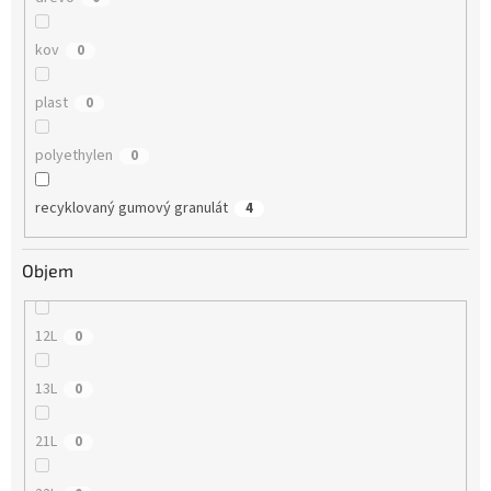
kov
0
plast
0
polyethylen
0
recyklovaný gumový granulát
4
Objem
12L
0
13L
0
21L
0