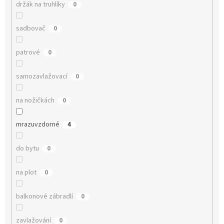
držák na truhlíky
0
sadbovač
0
patrové
0
samozavlažovací
0
na nožičkách
0
mrazuvzdorné
4
do bytu
0
na plot
0
balkonové zábradlí
0
zavlažování
0