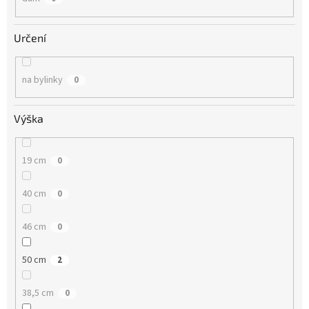
Určení
na bylinky
0
Výška
19 cm
0
40 cm
0
46 cm
0
50 cm
2
38,5 cm
0