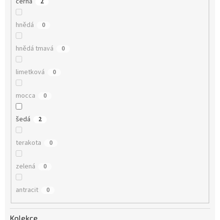
černá
2
hnědá
0
hnědá tmavá
0
limetková
0
mocca
0
šedá
2
terakota
0
zelená
0
antracit
0
Kolekce