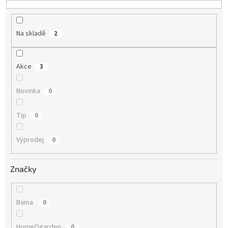
Na skladě
2
Akce
3
Novinka
0
Tip
0
Výprodej
0
Značky
Bama
0
HomeOgarden
0