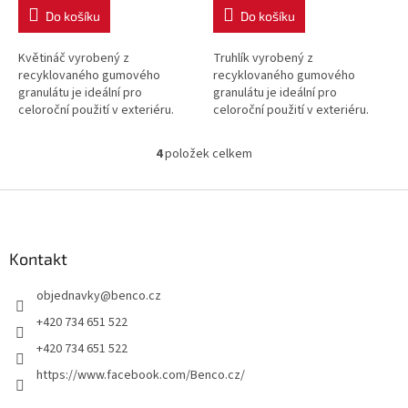
Do košíku
Do košíku
Květináč vyrobený z
Truhlík vyrobený z
recyklovaného gumového
recyklovaného gumového
granulátu je ideální pro
granulátu je ideální pro
celoroční použití v exteriéru.
celoroční použití v exteriéru.
Odolává mrazu i horku.
Odolává mrazu i horku.
4
položek celkem
O
v
l
Z
á
á
d
p
a
a
Kontakt
c
t
í
objednavky
@
benco.cz
í
p
r
+420 734 651 522
v
+420 734 651 522
k
y
https://www.facebook.com/Benco.cz/
v
ý