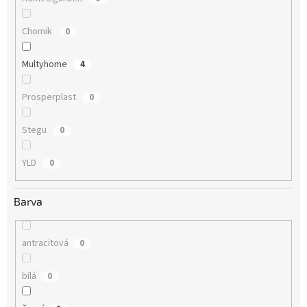
Chomik
0
Multyhome
4
Prosperplast
0
Stegu
0
YLD
0
Barva
antracitová
0
bílá
0