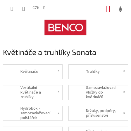
Přejít
NÁKUP
na
CZK
obsah
KOŠÍK
Květináče a truhlíky Sonata
Květináče
Truhlíky
Vertikální
Samozavlažovací
květináče a
vložky do
truhlíky
květináčů
Hydrobox -
Držáky, podpěry,
samozavlažovací
příslušenství
polštářek