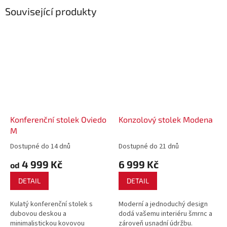
Související produkty
Konferenční stolek Oviedo
Konzolový stolek Modena
M
Dostupné do 14 dnů
Dostupné do 21 dnů
4 999 Kč
6 999 Kč
od
DETAIL
DETAIL
Kulatý konferenční stolek s
Moderní a jednoduchý design
dubovou deskou a
dodá vašemu interiéru šmrnc a
minimalistickou kovovou
zároveň usnadní údržbu.