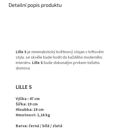
Detailní popis produktu
Lille S
je minimalistický květinový stojan v loftovém
stylu.
se skvěle bude hodit do každého moderního
interiéru.
Lille S
bude dokonalým prvkem Vašeho
domova.
LILLE S
Výška : 47 cm
Šířka: 19 cm
Hloubka: 19 cm
Hmotnost: 1,16 kg
Barva: černá / bílá / zlatá