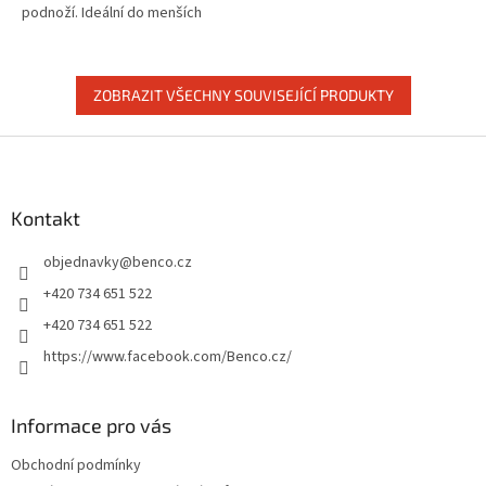
podnoží. Ideální do menších
interiérů i jako součást sestavy.
ZOBRAZIT VŠECHNY SOUVISEJÍCÍ PRODUKTY
Z
á
p
a
Kontakt
t
objednavky
@
benco.cz
í
+420 734 651 522
+420 734 651 522
https://www.facebook.com/Benco.cz/
Informace pro vás
Obchodní podmínky