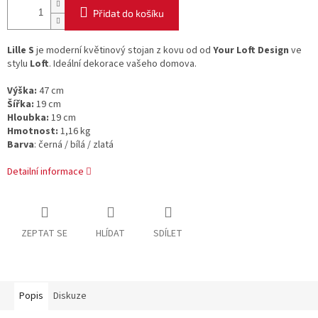
Přidat do košíku
Lille S
je moderní květinový stojan z kovu od od
Your Loft Design
ve
stylu
Loft
. Ideální dekorace vašeho domova.
Výška:
47 cm
Šířka:
19 cm
Hloubka:
19 cm
Hmotnost:
1,16 kg
Barva
: černá / bílá / zlatá
Detailní informace
ZEPTAT SE
HLÍDAT
SDÍLET
Popis
Diskuze