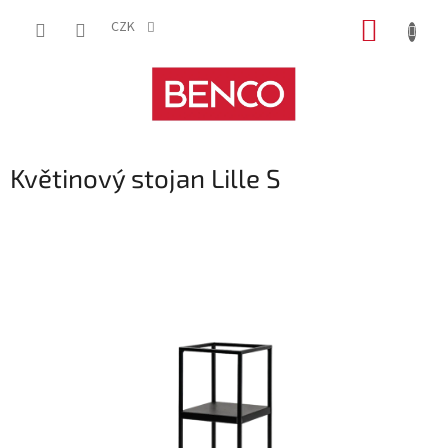
Přejít
NÁKUP
na
CZK
obsah
KOŠÍK
Květinový stojan Lille S