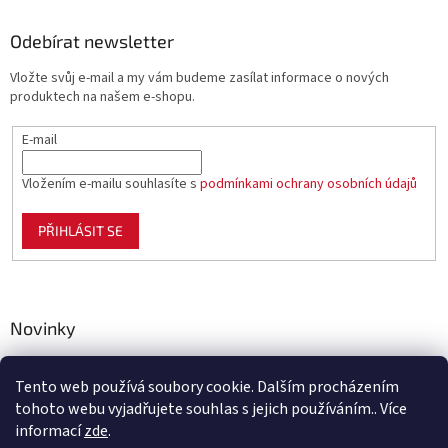
Odebírat newsletter
Vložte svůj e-mail a my vám budeme zasílat informace o nových
produktech na našem e-shopu.
E-mail
Vložením e-mailu souhlasíte s
podmínkami ochrany osobních údajů
PŘIHLÁSIT SE
Novinky
Celoplastové pletivo Polynet – univerzální pomocník pro
zahradu, chov i domácnost
Tento web používá soubory cookie. Dalším procházením
tohoto webu vyjadřujete souhlas s jejich používáním.. Více
informací
zde
.