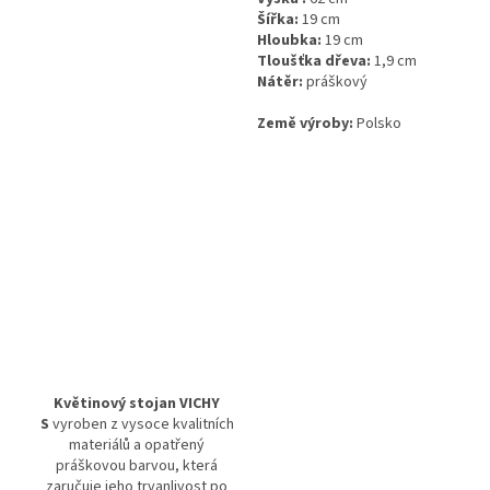
Šířka:
19 cm
Hloubka:
19 cm
Tloušťka dřeva:
1,9 cm
Nátěr:
práškový
Země výroby:
Polsko
Květinový stojan VICHY
S
vyroben z vysoce kvalitních
materiálů a opatřený
práškovou barvou, která
zaručuje jeho trvanlivost po