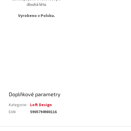
dlouhá léta.
Vyrobeno v Polsku.
Doplňkové parametry
Kategorie
:
Loft Design
EAN
:
5905794980116
Z