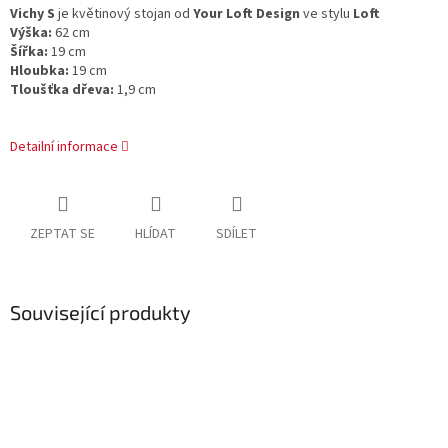
Vichy S
je květinový stojan od
Your Loft Design
ve stylu
Loft
Výška:
62 cm
Šířka:
19 cm
Hloubka:
19 cm
Tloušťka dřeva:
1,9 cm
Detailní informace
ZEPTAT SE
HLÍDAT
SDÍLET
Související produkty