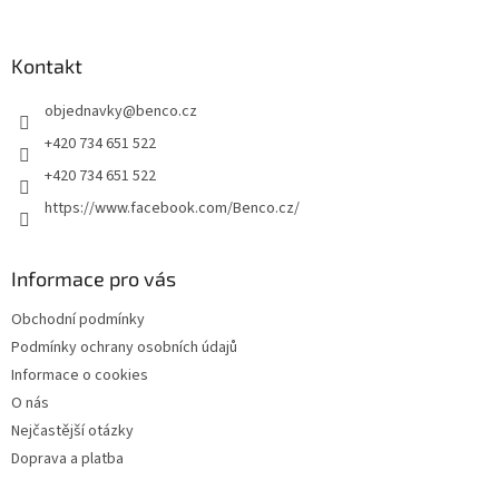
á
p
a
Kontakt
t
objednavky
@
benco.cz
í
+420 734 651 522
+420 734 651 522
https://www.facebook.com/Benco.cz/
Informace pro vás
Obchodní podmínky
Podmínky ochrany osobních údajů
Informace o cookies
O nás
Nejčastější otázky
Doprava a platba