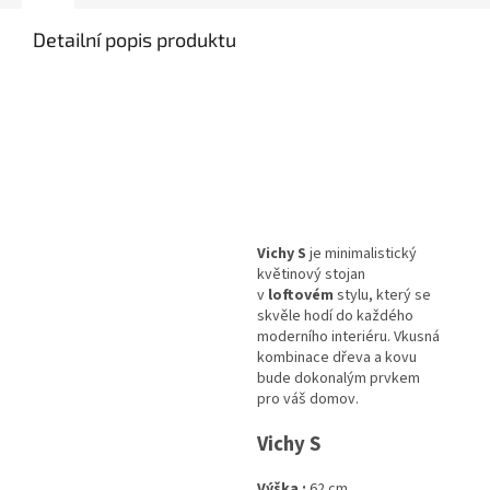
Detailní popis produktu
Vichy S
je minimalistický
květinový stojan
v
loftovém
stylu, který se
skvěle hodí do každého
moderního interiéru. Vkusná
kombinace dřeva a kovu
bude dokonalým prvkem
pro váš domov.
Vichy S
Výška :
62 cm