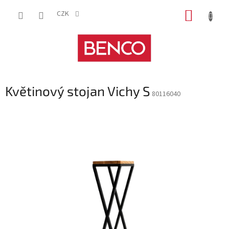
Přejít
NÁKUP
na
CZK
obsah
KOŠÍK
Květinový stojan Vichy S
80116040