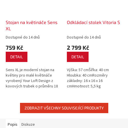
Stojan na květináče Sens
Odkládací stolek Vitoria S
XL
Dostupné do 14 dnů
Dostupné do 14 dnů
759 Kč
2 799 Kč
DETAIL
DETAIL
Sens XL je moderní stojan na
Výška: 57 cmŠířka: 40 cm
květiny pro malé květináče
Hloubka: 40 cmRozměry
vyrobený Your Loft Design z
základny: 16 x 16 x 16
kovových trubek o průměru 18
cmHmotnost: 5,5 kg
mm a 12 mm. Výška: 75 cm
Nátěr: práškové
Šířka: 30 cm Hloubka: 30 cm
lakováníBarva: černá / béžová /
Maximální...
hnědá / bílá / salmon /...
ZOBRAZIT VŠECHNY SOUVISEJÍCÍ PRODUKTY
Popis
Diskuze