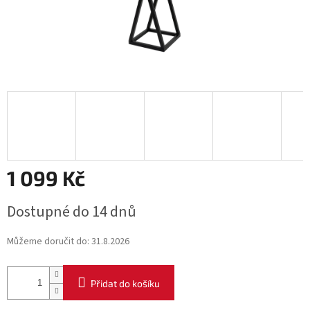
1 099 Kč
Měrná
Dostupné do 14 dnů
cena:
Můžeme doručit do:
31.8.2026
Přidat do košíku