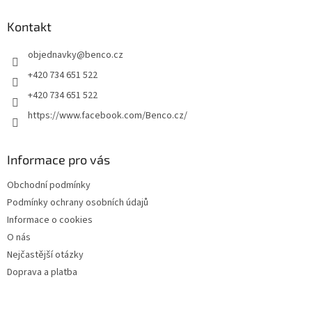
p
a
Kontakt
t
objednavky
@
benco.cz
í
+420 734 651 522
+420 734 651 522
https://www.facebook.com/Benco.cz/
Informace pro vás
Obchodní podmínky
Podmínky ochrany osobních údajů
Informace o cookies
O nás
Nejčastější otázky
Doprava a platba