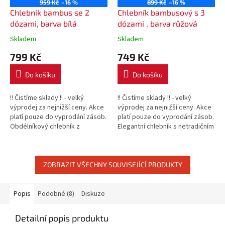
959 Kč
–16 %
899 Kč
–16 %
Chlebník bambus se 2
Chlebník bambusový s 3
dózami, barva bílá
dózami , barva růžová
Skladem
Skladem
799 Kč
749 Kč
Do košíku
Do košíku
!! Čistíme sklady !! - velký
!! Čistíme sklady !! - velký
výprodej za nejnižší ceny. Akce
výprodej za nejnižší ceny. Akce
platí pouze do vyprodání zásob.
platí pouze do vyprodání zásob.
Obdélníkový chlebník z
Elegantní chlebník s netradičním
přírodního materiálu na
designem v sadě s dózami na
nožičkách.
kávu, čaj a cukr.
ZOBRAZIT VŠECHNY SOUVISEJÍCÍ PRODUKTY
Popis
Podobné (8)
Diskuze
Detailní popis produktu