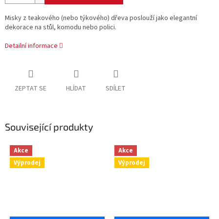
Misky z teakového (nebo týkového) dřeva poslouží jako elegantní
dekorace na stůl, komodu nebo polici.
Detailní informace
ZEPTAT SE
HLÍDAT
SDÍLET
Související produkty
Akce
Akce
Výprodej
Výprodej