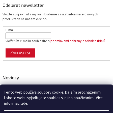
Odebírat newsletter
Vložte svůj e-mail a my vám budeme zasílat informace o nových
produktech na našem e-shopu.
E-mail
Vložením e-mailu souhlasíte s
podmínkami ochrany osobních údajů
PŘIHLÁSIT SE
Novinky
Celoplastové pletivo Polynet – univerzální pomocník pro
zahradu, chov i domácnost
Tento web používá soubory cookie. Dalším procházením
tohoto webu vyjadřujete souhlas s jejich používáním.. Více
informací
zde
.
Vytvořil Shoptet