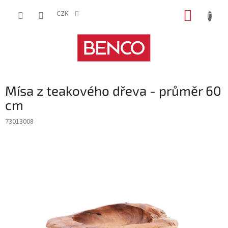
Přejít
NÁKUP
na
CZK
obsah
KOŠÍK
Mísa z teakového dřeva - průměr 60
cm
73013008