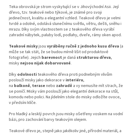
Teka obrovská je strom vyskytující se v Jihovýchodní Asii. Její
dřevo, tzv. teakové nebo týkové, je známé pro svoji
jedinečnost, kvalitu a elegantní vzhled. Teakové dřevo je velmi
tvrdé a odolné, odolává slunečnímu světlu, větru, dešti, sněhu i
mrazu. Díky svým vlastnostem se z teakového dřeva vyrábí
zahradní nábytek, paluby lodí, podlahy, dveře, rámy oken apod.
Teakové misky
jsou
vyráběny ručně z jednoho kusu dřeva
(a
může se tak stát, že se budou mírně lišit od produktové
fotografie). Jejich
barevnost
je daná
strukturou
dřeva
,
misky
nejsou nijak dobarvované
.
Díky
odolnosti
teakového dřeva proti podnebným vlivům
poslouží misky jako dekorace v
interiéru
,
na
balkoně
,
terase
nebo
zahradě
a vy nemusíte mít strach, že
se poničí. Misky vám poslouží jako elegantní dekorace na stůl,
komodu nebo polici. Na jídelním stole do misky odložíte ovoce,
v předsíni klíče.
Pro hladký a lesklý povrch jsou misky ošetřeny voskem na vodní
bázi, pro zachování barvy teakovým olejem.
Teakové dřevo je, stejně jako jakékoliv jiné, přírodní materiál, a