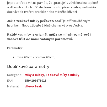
je proto třeba mít na paměti, že ‚pracuje‘ v závislosti na teplotě
a vlhkosti vzduchu. Důsledkem tohoto přirozeného pnutí může
docházet k tvoření prasklin nebo mírného křivení.
Jak o teakové misky pečovat?
Stačí je otřít navlhčeným
hadříkem. Nepoužívejte žádné chemické prostředky.
Každý kus mísy je originál, může se mírně rozměrově i
váhově lišit od námi zadaných parametrů.
Parametry:
mísa 60 cm - průměr 60 cm,
Doplňkové parametry
Kategorie
:
Mísy a misky
,
Teakové mísy a misky
EAN
:
8594198673013
Materiál
:
dřevo teak
Z
á