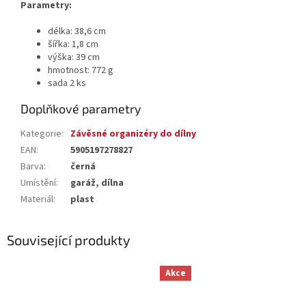
Parametry:
délka: 38,6 cm
šířka: 1,8 cm
výška: 39 cm
hmotnost: 772 g
sada 2 ks
Doplňkové parametry
Kategorie
:
Závěsné organizéry do dílny
EAN
:
5905197278827
Barva
:
černá
Umístění
:
garáž, dílna
Materiál
:
plast
Související produkty
Akce