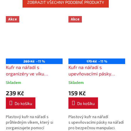
ZOBRAZIT VŠECHNY PODOBNÉ PRODUKTY
Akce
Akce
269 Kč
–11 %
179 Kč
–11 %
Kufr na nářadí s
Kufr na nářadí s
organizéry ve víku
upevňovacími pásky
Kistenberg 38,4 x 33,5 x
Kistenberg 38,4 x 33,5 x
Skladem
Skladem
14,4 cm
14,4 cm
239 Kč
159 Kč
Do košíku
Do košíku
Plastový kufr na nářadí s
Plastový kufr na nářadí
průhledným víkem, který si
s upevňovacími pásky na nářadí
zorganizujete pomocí
pro bezpečnou manipulaci.