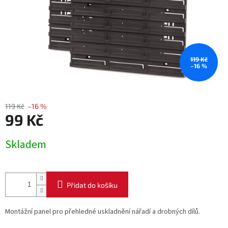
119 Kč
–16 %
119 Kč
–16 %
99 Kč
Měrná
Skladem
cena:
Přidat do košíku
Montážní panel pro přehledné uskladnění nářadí a drobných dílů.