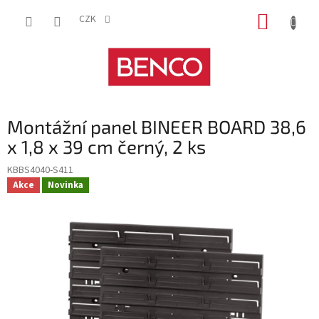
Přejít
NÁKUP
na
CZK
obsah
KOŠÍK
Montážní panel BINEER BOARD 38,6
x 1,8 x 39 cm černý, 2 ks
KBBS4040-S411
Akce
Novinka