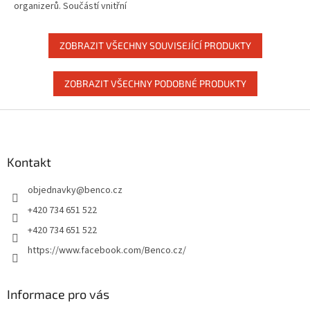
organizerů. Součástí vnitřní
části kufru jsou upevňovací
pásky, kterými připevníte
nářadí, aby při...
ZOBRAZIT VŠECHNY SOUVISEJÍCÍ PRODUKTY
ZOBRAZIT VŠECHNY PODOBNÉ PRODUKTY
Z
á
p
a
Kontakt
t
objednavky
@
benco.cz
í
+420 734 651 522
+420 734 651 522
https://www.facebook.com/Benco.cz/
Informace pro vás