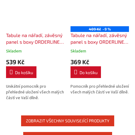
409 Kč
–9 %
Tabule na nářadí, závěsný
Tabule na nářadí, závěsný
panel s boxy ORDERLINE
panel s boxy ORDERLINE
KOR1
KOR2
Skladem
Skladem
539 Kč
369 Kč
Do košíku
Do košíku
Unikátní pomocník pro
Pomocník pro přehledné uložení
přehledné uložení všech malých
všech malých částí ve Vaší dílně.
částí ve Vaší dílně.
ZOBRAZIT VŠECHNY SOUVISEJÍCÍ PRODUKTY