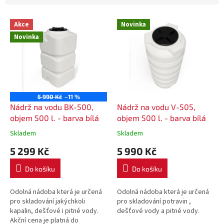
V
Akce
Novinka
ý
Novinka
p
i
s
p
r
o
5 990 Kč
–11 %
d
Nádrž na vodu BK-500,
Nádrž na vodu V-505,
u
objem 500 l. - barva bílá
objem 500 l. - barva bílá
k
Skladem
Skladem
t
5 299 Kč
5 990 Kč
ů
Do košíku
Do košíku
Odolná nádoba která je určená
Odolná nádoba která je určená
pro skladování jakýchkoli
pro skladování potravin ,
kapalin, dešťové i pitné vody.
dešťové vody a pitné vody.
Akční cena je platná do