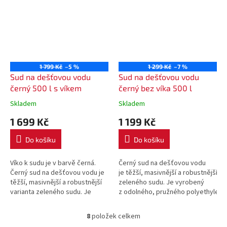
1 799 Kč
–5 %
1 299 Kč
–7 %
Sud na dešťovou vodu
Sud na dešťovou vodu
černý 500 l s víkem
černý bez víka 500 l
Skladem
Skladem
1 699 Kč
1 199 Kč
Do košíku
Do košíku
Víko k sudu je v barvě černá.
Černý sud na dešťovou vodu
Černý sud na dešťovou vodu je
je těžší, masivnější a robustnější va
těžší, masivnější a robustnější
zeleného sudu. Je vyrobený
varianta zeleného sudu. Je
z odolného, pružného polyethylenu
vyrobený z odolného, pružného
polyethylenu.
8
položek celkem
O