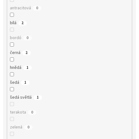
antracitová
0
bílá
2
bordó
0
černá
2
hnědá
1
šedá
1
šedá světlá
1
terakota
0
zelená
0