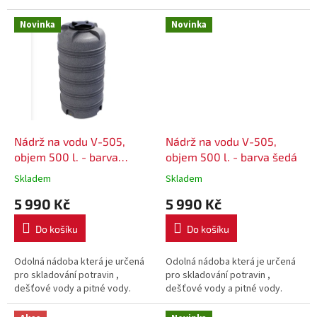
30.11.2024, nebo do vyprodání
zásob.
Novinka
Novinka
Nádrž na vodu V-505,
Nádrž na vodu V-505,
objem 500 l. - barva
objem 500 l. - barva šedá
mramorová
Skladem
Skladem
5 990 Kč
5 990 Kč
Do košíku
Do košíku
Odolná nádoba která je určená
Odolná nádoba která je určená
pro skladování potravin ,
pro skladování potravin ,
dešťové vody a pitné vody.
dešťové vody a pitné vody.