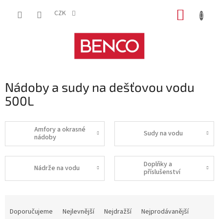
Přejít
NÁKUP
na
CZK
obsah
KOŠÍK
Nádoby a sudy na dešťovou vodu
500L
Amfory a okrasné
Sudy na vodu
nádoby
Doplňky a
Nádrže na vodu
příslušenství
Ř
a
Doporučujeme
Nejlevnější
Nejdražší
Nejprodávanější