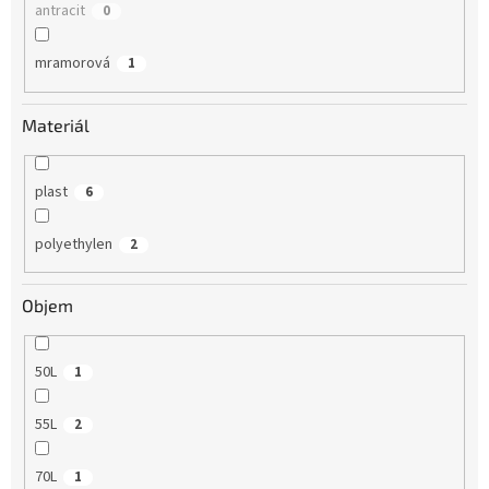
antracit
0
mramorová
1
Materiál
plast
6
polyethylen
2
Objem
50L
1
55L
2
70L
1