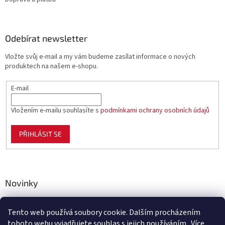
Odebírat newsletter
Vložte svůj e-mail a my vám budeme zasílat informace o nových
produktech na našem e-shopu.
E-mail
Vložením e-mailu souhlasíte s
podmínkami ochrany osobních údajů
PŘIHLÁSIT SE
Novinky
Celoplastové pletivo Polynet – univerzální pomocník pro
zahradu, chov i domácnost
Tento web používá soubory cookie. Dalším procházením
tohoto webu vyjadřujete souhlas s jejich používáním.. Více