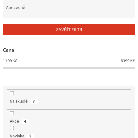
z
e
Abecedně
n
í
p
ZAVŘÍT FILTR
r
o
d
Cena
u
1199
Kč
8399
Kč
k
t
ů
Na skladě
7
Akce
4
Novinka
5