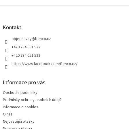
v
l
Z
á
á
d
p
a
a
Kontakt
c
t
í
objednavky
@
benco.cz
í
p
r
+420 734 651 522
v
+420 734 651 522
k
y
https://www.facebook.com/Benco.cz/
v
ý
p
Informace pro vás
i
s
Obchodní podmínky
u
Podmínky ochrany osobních údajů
Informace o cookies
O nás
Nejčastější otázky
Doprava a platba