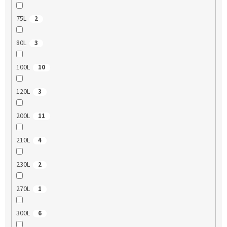
75L
2
80L
3
100L
10
120L
3
200L
11
210L
4
230L
2
270L
1
300L
6