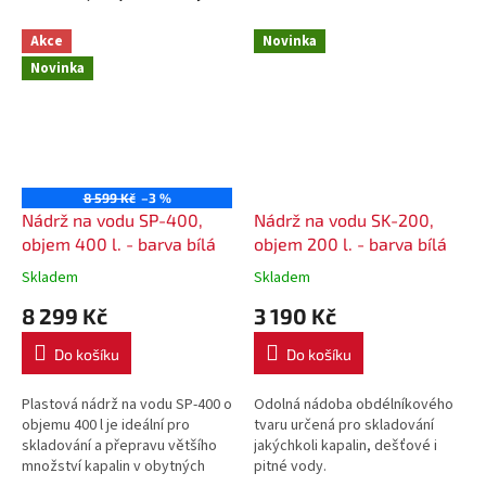
Akce
Novinka
Novinka
8 599 Kč
–3 %
Nádrž na vodu SP-400,
Nádrž na vodu SK-200,
objem 400 l. - barva bílá
objem 200 l. - barva bílá
Skladem
Skladem
8 299 Kč
3 190 Kč
Do košíku
Do košíku
Plastová nádrž na vodu SP-400 o
Odolná nádoba obdélníkového
objemu 400 l je ideální pro
tvaru určená pro skladování
skladování a přepravu většího
jakýchkoli kapalin, dešťové i
množství kapalin v obytných
pitné vody.