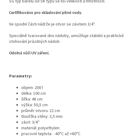
SG typ barelu od SK typu se liší velikostí a hmotností.
Certifikováno pro skladování pitné vody.
Ve spodní části nádrže je otvor se závitem 3/4''.
Speciálně tvarované dno nádoby, umožňuje stabilní a praktické
stohování prázdných nádob.
Odolná vůči UV záření.
Parametry:
objem: 200 l
délka: 100 cm
šířka: 48 cm
výška: 50,5 cm
průměr otvoru: 22 cm
tloušťka stěny: 3,5 mm
závit: 3/4''
materiál: polyethylen
pracovní teplota: -40°C až +60°C