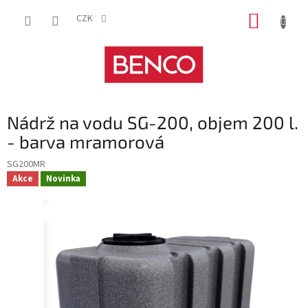
Přejít
NÁKUP
na
CZK
obsah
KOŠÍK
Nádrž na vodu SG-200, objem 200 l.
- barva mramorová
SG200MR
Akce
Novinka