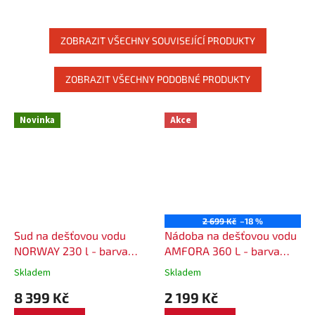
vozech, kamionech nebo na
stavbách. Díky pevné
konstrukci,...
ZOBRAZIT VŠECHNY SOUVISEJÍCÍ PRODUKTY
ZOBRAZIT VŠECHNY PODOBNÉ PRODUKTY
Novinka
Akce
2 699 Kč
–18 %
Sud na dešťovou vodu
Nádoba na dešťovou vodu
NORWAY 230 l - barva
AMFORA 360 L - barva
hnědá
antracitová
Skladem
Skladem
8 399 Kč
2 199 Kč