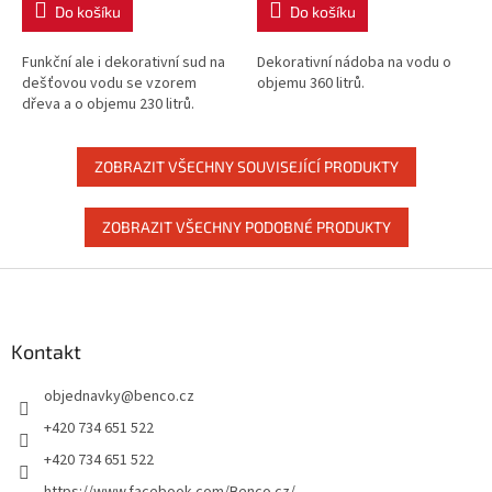
Do košíku
Do košíku
Funkční ale i dekorativní sud na
Dekorativní nádoba na vodu o
dešťovou vodu se vzorem
objemu 360 litrů.
dřeva a o objemu 230 litrů.
ZOBRAZIT VŠECHNY SOUVISEJÍCÍ PRODUKTY
ZOBRAZIT VŠECHNY PODOBNÉ PRODUKTY
Z
á
p
a
Kontakt
t
objednavky
@
benco.cz
í
+420 734 651 522
+420 734 651 522