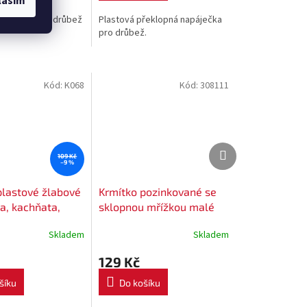
lasím
apáječka pro drůbež
Plastová překlopná napáječka
pro drůbež.
Kód:
K068
Kód:
308111
Další
Další
109 Kč
produkt
produkt
–9 %
plastové žlabové
Krmítko pozinkované se
a, kachňata,
sklopnou mřížkou malé
- délka 40 cm
50 cm
Skladem
Skladem
129 Kč
šíku
Do košíku