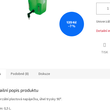
Univerzál
139 Kč
–7 %
Detailní 
TISK
s
Podobné (8)
Diskuze
ailní popis produktu
rzální plastová napáječka, úhel trysky 90°.
: 0,5 L.