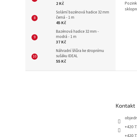
Pozink
2 Kč
sklopn
Solární bazénová hadice 32 mm
černá - 1 m
45 Kč
Bazénová hadice 32 mm -
modrá - 1 m
37 Kč
Náhradní šňůra ke stropnímu
sušáku IDEAL
55 Kč
Z
á
p
a
t
Kontakt
í
objed
+420 7
+420 7