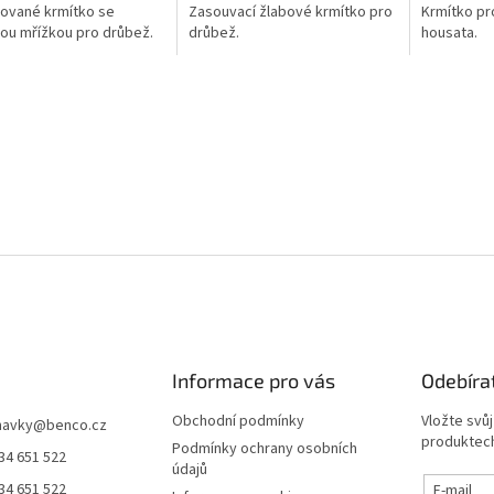
ované krmítko se
Zasouvací žlabové krmítko pro
Krmítko pr
ou mřížkou pro drůbež.
drůbež.
housata.
Informace pro vás
Odebíra
Obchodní podmínky
Vložte svů
navky
@
benco.cz
produktech
Podmínky ochrany osobních
34 651 522
údajů
34 651 522
E-mail