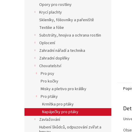
n
Opory pro rostliny
e
Krycí plachty
l
Skleníky, fóliovníky a pařeniště
Textilie a fólie
Substráty, hnojiva a ochrana rostlin
Oplocení
Zahradní nářadí a technika
Zahradní doplňky
Chovatelství
Pro psy
Pro kočky
Popi
Misky a pletivo pro králíky
Pro ptáky
Krmítka pro ptáky
Det
Napáječky pro ptáky
Unive
Zavlažování
Hubení škůdců, odpuzování zvířat a
Objem