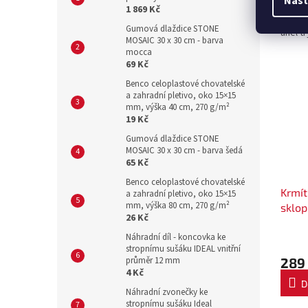
Nast
1 869 Kč
Univer
Gumová dlaždice STONE
úhel t
MOSAIC 30 x 30 cm - barva
mocca
69 Kč
Benco celoplastové chovatelské
a zahradní pletivo, oko 15×15
mm, výška 40 cm, 270 g/m²
19 Kč
Gumová dlaždice STONE
MOSAIC 30 x 30 cm - barva šedá
65 Kč
Benco celoplastové chovatelské
Krmít
a zahradní pletivo, oko 15×15
mm, výška 80 cm, 270 g/m²
sklop
26 Kč
drůbe
Náhradní díl - koncovka ke
stropnímu sušáku IDEAL vnitřní
průměr 12 mm
289
4 Kč
D
Náhradní zvonečky ke
stropnímu sušáku Ideal