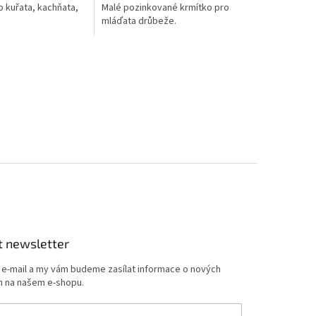
o kuřata, kachňata,
Malé pozinkované krmítko pro
mláďata drůbeže.
t newsletter
j e-mail a my vám budeme zasílat informace o nových
 na našem e-shopu.