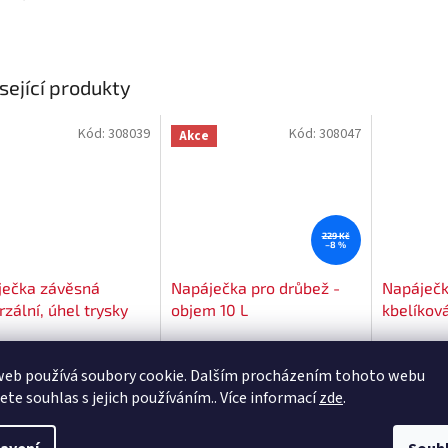
sející produkty
Kód:
308039
Kód:
308047
Akce
229 Kč
–8 %
ječka závěsná
Napáječka pro drůbež -
Napáječk
rzální, úhel trysky
objem 10 L
kbelíkov
 objem 1 L
kuřata - 
Dostupné do 3 dnů
Dostupné do 3 dnů
web používá soubory cookie. Dalším procházením tohoto webu
Kč
209 Kč
399 Kč
jete souhlas s jejich používáním.. Více informací
zde
.
o košíku
Do košíku
Do ko