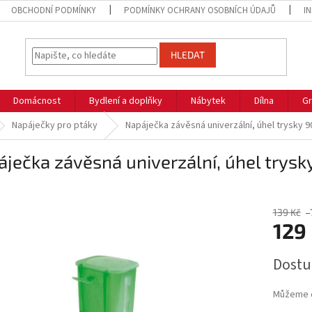
OBCHODNÍ PODMÍNKY
PODMÍNKY OCHRANY OSOBNÍCH ÚDAJŮ
I
HLEDAT
Domácnost
Bydlení a doplňky
Nábytek
Dílna
Gr
Napáječky pro ptáky
Napáječka závěsná univerzální, úhel trysky 90
ječka závěsná univerzální, úhel trysky
139 Kč
–
129
Měrná
Dostu
cena:
Můžeme d