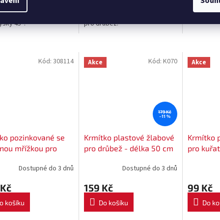
avení
Souh
zální plastová napáječka,
Plastová překlopná napáječka
Plastová n
rysky 45°.
pro drůbež.
Kód:
308114
Kód:
K070
Akce
Akce
179 Kč
–11 %
ko pozinkované se
Krmítko plastové žlabové
Krmítko 
nou mřížkou pro
pro drůbež - délka 50 cm
pro kuřat
ž - délka 100 cm
housata 
Dostupné do 3 dnů
Dostupné do 3 dnů
 Kč
159 Kč
99 Kč
o košíku
Do košíku
Do ko