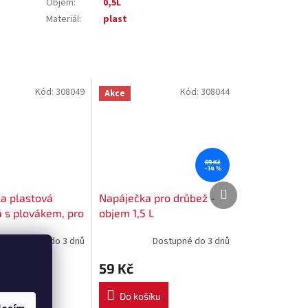
Objem
:
0,5L
Materiál
:
plast
Kód:
308049
Kód:
308044
Akce
69 Kč
–14 %
Další
Další
a plastová
Napáječka pro drůbež -
produkt
produkt
á s plovákem, pro
objem 1,5 L
objem 6 l
Dostupné do 3 dnů
Dostupné do 3 dnů
59 Kč
šíku
Do košíku