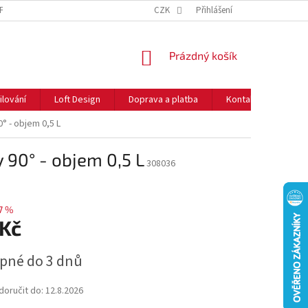
NFORMACE O COOKIES
O NÁS
CZK
NEJČASTĚJŠÍ OTÁZKY
Přihlášení
DOPRAVA 
NÁKUPNÍ
Prázdný košík
KOŠÍK
ilování
Loft Design
Doprava a platba
Kontakty
Rady
° - objem 0,5 L
 90° - objem 0,5 L
308036
7 %
 Kč
pné do 3 dnů
oručit do:
12.8.2026