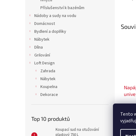
hmyzu
Příslušenství k bazénům
Nádoby a sudy na vodu
Domácnost
Souvi
Bydlení a doplňky
Nábytek
Dílna
Grilování
Loft Design
Zahrada
Nábytek
Koupelna
Napá
unive
Dekorace
45° -
Tento 
179 
Top 10 produktů
vyjadřu
Koupací sud na otužování
D
plastový 750 L