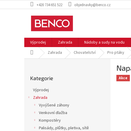
Přejít
+420 734 651 522
objednavky@benco.cz
na
obsah
Výprodej
Zahrada
Nádoby a sudy na vodu
Domů
Zahrada
Chovatelství
Pro ptáky
P
Napá
o
Přeskočit
s
Kategorie
kategorie
Akce
t
r
Výprodej
a
Zahrada
n
Vyvýšené záhony
n
í
Venkovní dlažba
p
Kompostéry
a
Palisády, plůtky, pletiva, sítě