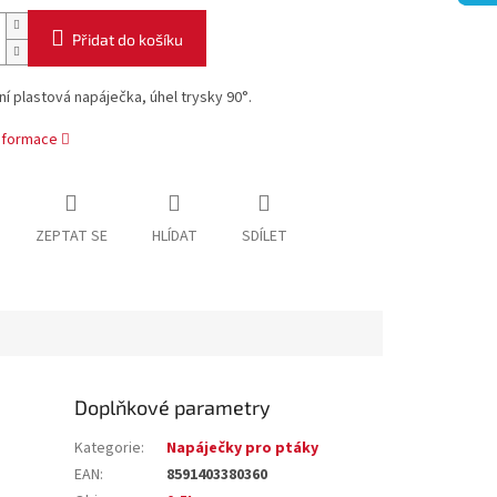
Přidat do košíku
ní plastová napáječka, úhel trysky 90°.
informace
ZEPTAT SE
HLÍDAT
SDÍLET
Doplňkové parametry
Kategorie
:
Napáječky pro ptáky
EAN
:
8591403380360