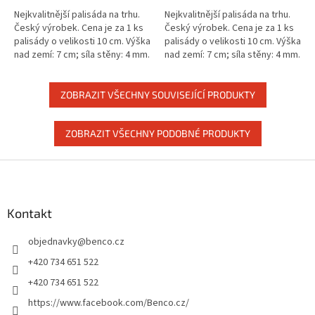
Nejkvalitnější palisáda na trhu.
Nejkvalitnější palisáda na trhu.
Český výrobek. Cena je za 1 ks
Český výrobek. Cena je za 1 ks
palisády o velikosti 10 cm. Výška
palisády o velikosti 10 cm. Výška
nad zemí: 7 cm; síla stěny: 4 mm.
nad zemí: 7 cm; síla stěny: 4 mm.
ZOBRAZIT VŠECHNY SOUVISEJÍCÍ PRODUKTY
ZOBRAZIT VŠECHNY PODOBNÉ PRODUKTY
Z
á
p
a
Kontakt
t
objednavky
@
benco.cz
í
+420 734 651 522
+420 734 651 522
https://www.facebook.com/Benco.cz/