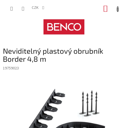
Přejít
NÁKUP
na
CZK
obsah
KOŠÍK
Neviditelný plastový obrubník
Border 4,8 m
19759023