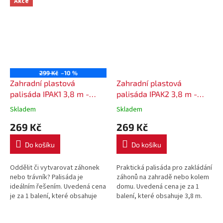
Akce
299 Kč
–10 %
Zahradní plastová
Zahradní plastová
palisáda IPAK1 3,8 m -
palisáda IPAK2 3,8 m -
barva hnědá
barva hnědá
Skladem
Skladem
269 Kč
269 Kč
Do košíku
Do košíku
Oddělit či vytvarovat záhonek
Praktická palisáda pro zakládání
nebo trávník? Palisáda je
záhonů na zahradě nebo kolem
ideálním řešením. Uvedená cena
domu. Uvedená cena je za 1
je za 1 balení, které obsahuje
balení, které obsahuje 3,8 m.
3,8 m.