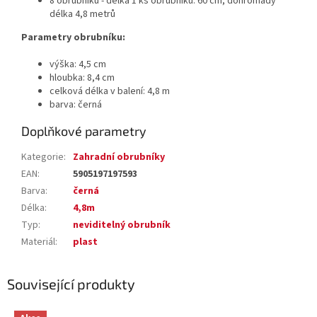
8 obrubníků - délka 1 ks obrubníku: 60 cm, dohromady
délka 4,8 metrů
Parametry obrubníku:
výška: 4,5 cm
hloubka: 8,4 cm
celková délka v balení: 4,8 m
barva: černá
Doplňkové parametry
Kategorie
:
Zahradní obrubníky
EAN
:
5905197197593
Barva
:
černá
Délka
:
4,8m
Typ
:
neviditelný obrubník
Materiál
:
plast
Související produkty