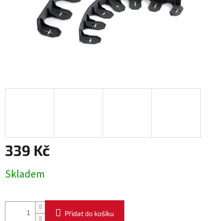
339 Kč
Měrná
Skladem
cena:
Přidat do košíku